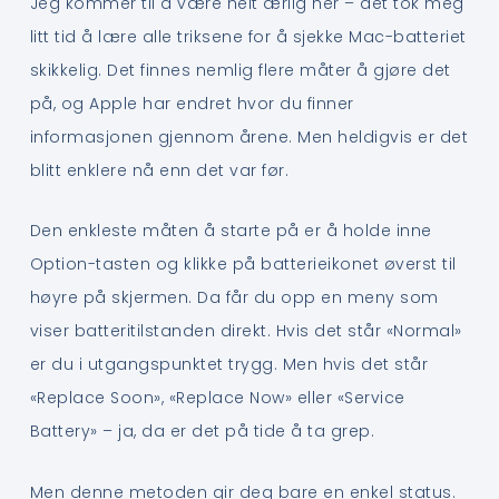
Jeg kommer til å være helt ærlig her – det tok meg
litt tid å lære alle triksene for å sjekke Mac-batteriet
skikkelig. Det finnes nemlig flere måter å gjøre det
på, og Apple har endret hvor du finner
informasjonen gjennom årene. Men heldigvis er det
blitt enklere nå enn det var før.
Den enkleste måten å starte på er å holde inne
Option-tasten og klikke på batterieikonet øverst til
høyre på skjermen. Da får du opp en meny som
viser batteritilstanden direkt. Hvis det står «Normal»
er du i utgangspunktet trygg. Men hvis det står
«Replace Soon», «Replace Now» eller «Service
Battery» – ja, da er det på tide å ta grep.
Men denne metoden gir deg bare en enkel status.