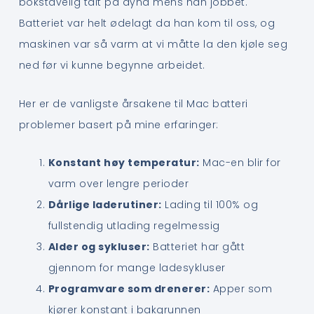
bokstavelig talt på dyna mens han jobbet.
Batteriet var helt ødelagt da han kom til oss, og
maskinen var så varm at vi måtte la den kjøle seg
ned før vi kunne begynne arbeidet.
Her er de vanligste årsakene til Mac batteri
problemer basert på mine erfaringer:
Konstant høy temperatur:
Mac-en blir for
varm over lengre perioder
Dårlige laderutiner:
Lading til 100% og
fullstendig utlading regelmessig
Alder og sykluser:
Batteriet har gått
gjennom for mange ladesykluser
Programvare som drenerer:
Apper som
kjører konstant i bakgrunnen