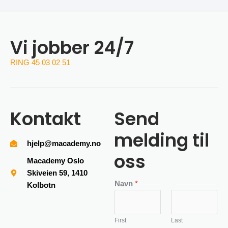
Vi jobber 24/7
RING 45 03 02 51
Kontakt
Send
melding til
hjelp@macademy.no
oss
Macademy Oslo
Skiveien 59, 1410
Navn
*
Kolbotn
First
Last