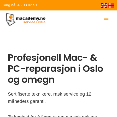
Hopp
Ring nå! 45 03 02 51
rett
til
innholdet
Profesjonell Mac- &
PC-reparasjon i Oslo
og omegn
Sertifiserte teknikere, rask service og 12
måneders garanti.
Ta kontakt for å finne ut om din sak dekkes