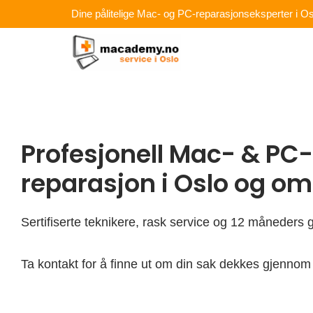
Hopp
Dine pålitelige Mac- og PC-reparasjonseksperter i Os
rett
til
innholdet
Profesjonell Mac- & PC-
reparasjon i Oslo og o
Sertifiserte teknikere, rask service og 12 måneders g
Ta kontakt for å finne ut om din sak dekkes gjennom 