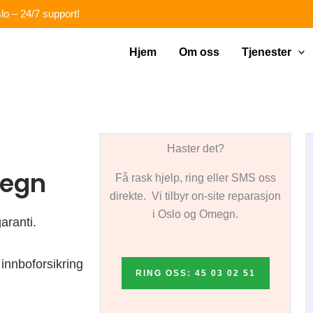
lo – 24/7 support!
Hjem
Om oss
Tjenester
Haster det?
megn
Få rask hjelp, ring eller SMS oss
direkte. Vi tilbyr on-site reparasjon
i Oslo og Omegn.
aranti.
innboforsikring
RING OSS: 45 03 02 51