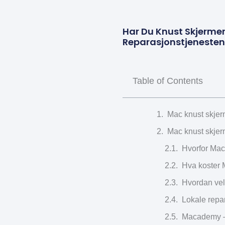
Har Du Knust Skjermen 
Reparasjonstjenestene
Table of Contents
Mac knust skjerm
Mac knust skjerm
Hvorfor Mac-
Hva koster 
Hvordan velg
Lokale repar
Macademy – 