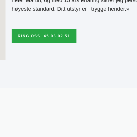
heter Martin, og med 15 års erfaring sikrer jeg pers
høyeste standard. Ditt utstyr er i trygge hender.»
RING OSS: 45 03 02 51