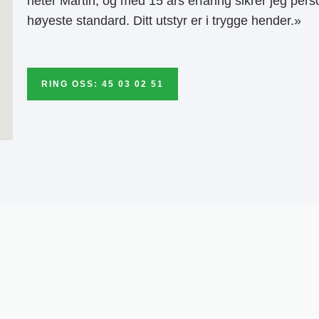
heter Martin, og med 15 års erfaring sikrer jeg pers
høyeste standard. Ditt utstyr er i trygge hender.»
RING OSS: 45 03 02 51