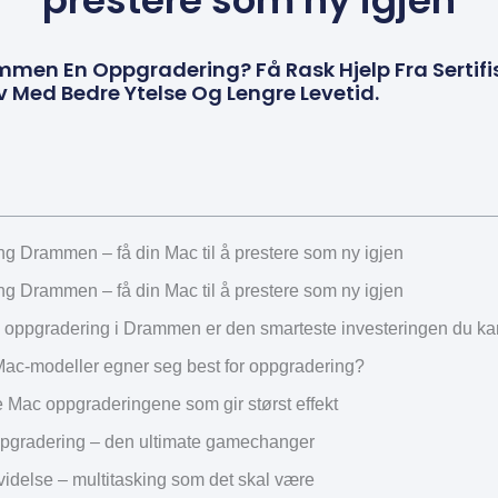
prestere som ny igjen
mmen En Oppgradering? Få Rask Hjelp Fra Sertifi
v Med Bedre Ytelse Og Lengre Levetid.
g Drammen – få din Mac til å prestere som ny igjen
g Drammen – få din Mac til å prestere som ny igjen
 oppgradering i Drammen er den smarteste investeringen du ka
Mac-modeller egner seg best for oppgradering?
e Mac oppgraderingene som gir størst effekt
gradering – den ultimate gamechanger
idelse – multitasking som det skal være