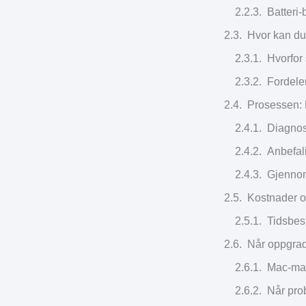
Batteri
Hvor kan du
Hvorfor 
Fordeler
Prosessen: 
Diagnos
Anbefal
Gjennom
Kostnader o
Tidsbesp
Når oppgrade
Mac-mas
Når pro