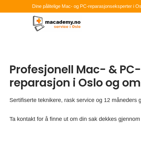
Hopp
Dine pålitelige Mac- og PC-reparasjonseksperter i Os
rett
til
innholdet
Profesjonell Mac- & PC-
reparasjon i Oslo og o
Sertifiserte teknikere, rask service og 12 måneders g
Ta kontakt for å finne ut om din sak dekkes gjennom 