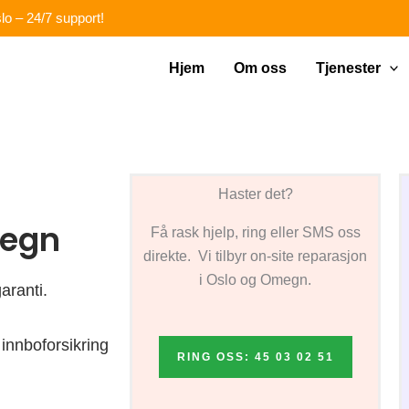
lo – 24/7 support!
Hjem
Om oss
Tjenester
Haster det?
megn
Få rask hjelp, ring eller SMS oss
direkte. Vi tilbyr on-site reparasjon
i Oslo og Omegn.
aranti.
innboforsikring
RING OSS: 45 03 02 51