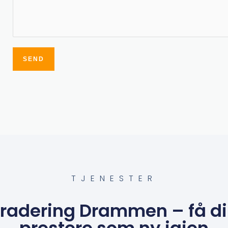
SEND
Alternative:
TJENESTER
adering Drammen – få din