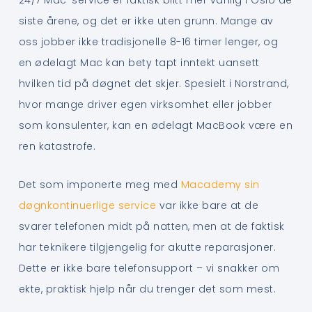
24/7 Mac-service er faktisk blitt mer vanlig i Oslo de
siste årene, og det er ikke uten grunn. Mange av
oss jobber ikke tradisjonelle 8-16 timer lenger, og
en ødelagt Mac kan bety tapt inntekt uansett
hvilken tid på døgnet det skjer. Spesielt i Norstrand,
hvor mange driver egen virksomhet eller jobber
som konsulenter, kan en ødelagt MacBook være en
ren katastrofe.
Det som imponerte meg med
Macademy sin
døgnkontinuerlige service
var ikke bare at de
svarer telefonen midt på natten, men at de faktisk
har teknikere tilgjengelig for akutte reparasjoner.
Dette er ikke bare telefonsupport – vi snakker om
ekte, praktisk hjelp når du trenger det som mest.