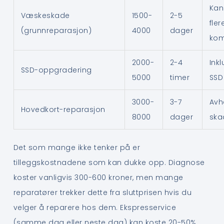
Kan
Væskeskade
1500-
2-5
fler
(grunnreparasjon)
4000
dager
kom
2000-
2-4
Ink
SSD-oppgradering
5000
timer
SSD
3000-
3-7
Avh
Hovedkort-reparasjon
8000
dager
sk
Det som mange ikke tenker på er
tilleggskostnadene som kan dukke opp. Diagnose
koster vanligvis 300-600 kroner, men mange
reparatører trekker dette fra sluttprisen hvis du
velger å reparere hos dem. Ekspresservice
(samme dag eller neste dag) kan koste 20-50%