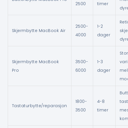
2500
timer
dyr
Ret
2500-
1-2
Skjermbytte MacBook Air
skj
4000
dager
dyr
Sto
Skjermbytte MacBook
3500-
1-3
var
Pro
6000
dager
mel
mod
Butt
1800-
4-8
tas
Tastaturbytte/reparasjon
3500
timer
me
kom