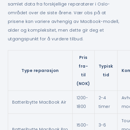
samlet data fra forskjellige reparatører i Oslo-
området over de siste årene. Vær obs på at
prisene kan variere avhengig av MacBook-modell,
alder og kompleksitet, men dette gir deg et
utgangspunkt for å vurdere tilbud.
Pris
fra-
Typisk
Type reparasjon
Ko
til
tid
(NOK)
1200-
2-4
Avh
Batteribytte MacBook Air
1800
timer
mod
Tou
1500-
3-6
Batteribytte MacBook Pro
mod