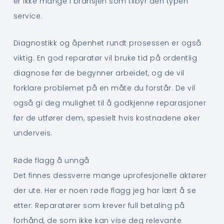
er ikke mange i bransjen som tilbyr den typen
service.
Diagnostikk og åpenhet rundt prosessen er også
viktig. En god reparatør vil bruke tid på ordentlig
diagnose før de begynner arbeidet, og de vil
forklare problemet på en måte du forstår. De vil
også gi deg mulighet til å godkjenne reparasjoner
før de utfører dem, spesielt hvis kostnadene øker
underveis.
Røde flagg å unngå
Det finnes dessverre mange uprofesjonelle aktører
der ute. Her er noen røde flagg jeg har lært å se
etter: Reparatører som krever full betaling på
forhånd, de som ikke kan vise deg relevante