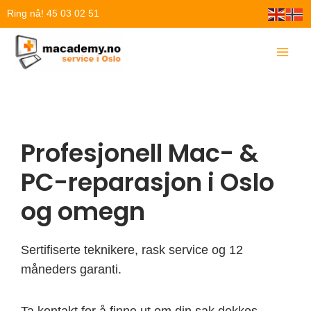
Hopp
Ring nå! 45 03 02 51
rett
til
innholdet
Profesjonell Mac- &
PC-reparasjon i Oslo
og omegn
Sertifiserte teknikere, rask service og 12
måneders garanti.
Ta kontakt for å finne ut om din sak dekkes