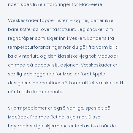
noen spesifikke utfordringer for Mac-eiere.
Væskeskader topper listen – og nei, det er ikke
bare kaffe-søl over tastaturet. Jeg snakker om
regndråper som siger inn i vesken, kondens fra
temperaturforandringer når du går fra varm bil til
kald vinterluft, og den klassiske «jeg tok MacBook-
en med på badet»-situasjonen. Væskeskader er
særlig ødeleggende for Mac-er fordi Apple
designer sine maskiner så kompakt at væske raskt
når kritiske komponenter.
Skjermproblemer er også vanlige, spesielt på
MacBook Pro med Retina-skjermer. Disse
høyoppløselige skjermene er fantastiske når de