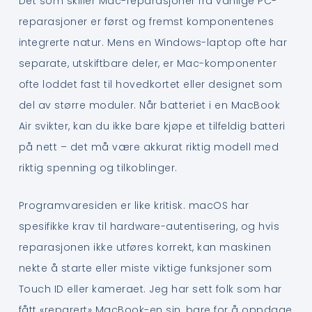
Det som skiller Mac-reparasjoner fra vanlige PC-
reparasjoner er først og fremst komponentenes
integrerte natur. Mens en Windows-laptop ofte har
separate, utskiftbare deler, er Mac-komponenter
ofte loddet fast til hovedkortet eller designet som
del av større moduler. Når batteriet i en MacBook
Air svikter, kan du ikke bare kjøpe et tilfeldig batteri
på nett – det må være akkurat riktig modell med
riktig spenning og tilkoblinger.
Programvaresiden er like kritisk. macOS har
spesifikke krav til hardware-autentisering, og hvis
reparasjonen ikke utføres korrekt, kan maskinen
nekte å starte eller miste viktige funksjoner som
Touch ID eller kameraet. Jeg har sett folk som har
fått «reparert» MacBook-en sin, bare for å oppdage