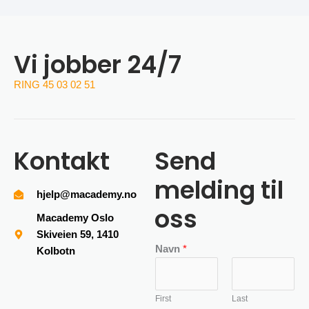
Vi jobber 24/7
RING 45 03 02 51
Kontakt
Send
melding til
hjelp@macademy.no
oss
Macademy Oslo
Skiveien 59, 1410
Navn
*
Kolbotn
First
Last