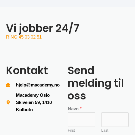
Vi jobber 24/7
RING 45 03 02 51
Kontakt
Send
melding til
hjelp@macademy.no
oss
Macademy Oslo
Skiveien 59, 1410
Navn
*
Kolbotn
First
Last