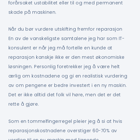
forårsaket ustabilitet eller til og med permanent
skade på maskinen.
Når du bør vurdere utskifting fremfor reparasjon
En av de vanskeligste samtalene jeg har som IT-
konsulent er når jeg må fortelle en kunde at
reparasjon kanskje ikke er den mest økonomiske
løsningen. Personlig foretrekker jeg å være helt
ærlig om kostnadene og gi en realistisk vurdering
av om pengene er bedre investert i en ny maskin.
Det er ikke alltid det folk vil høre, men det er det
rette å gjøre.
Som en tommelfingerregel pleier jeg å si at hvis
reparasjonskostnadene overstiger 60-70% av
verdien til en ny maskin med lignende