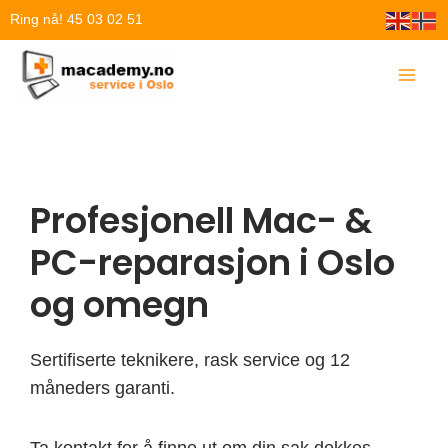
Hopp
Ring nå! 45 03 02 51
rett
til
innholdet
Profesjonell Mac- &
PC-reparasjon i Oslo
og omegn
Sertifiserte teknikere, rask service og 12
måneders garanti.
Ta kontakt for å finne ut om din sak dekkes