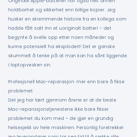
Originale Apple-batterier har også helt annen
holdbarhet og sikkerhet enn billige kopier. Jeg
husker en skremmende historie fra en kollega som
hadde fått satt inn et uoriginalt batteri – det
begynte å svelle opp etter noen måneder og
kunne potensielt ha eksplodert! Det er ganske
skummelt å tenke på at man kan ha sånt liggende
i laptopvesken sin.
Profesjonell Mac-reparasjon: mer enn bare å fikse
problemet
Det jeg har lært gjennom årene er at de beste
Mac-reparasjonstjenestene ikke bare fikser
problemet du kom med – de gjør en grundig
helsesjekk av hele maskinen. Personlig foretrekker
jeg leverandører som tar seg tid til å sjekke alle