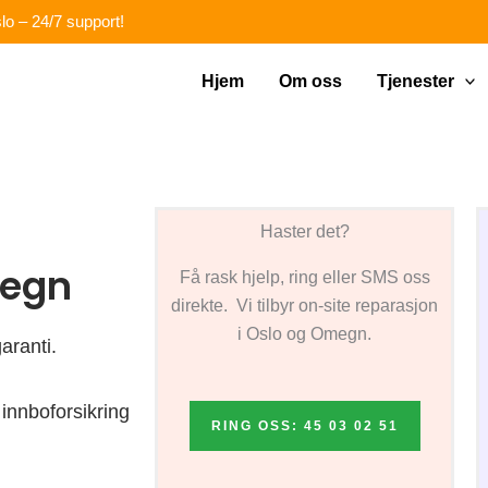
lo – 24/7 support!
Hjem
Om oss
Tjenester
Haster det?
megn
Få rask hjelp, ring eller SMS oss
direkte. Vi tilbyr on-site reparasjon
i Oslo og Omegn.
aranti.
innboforsikring
RING OSS: 45 03 02 51