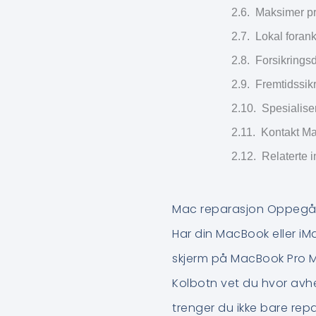
Maksimer pr
Lokal foran
Forsikringsd
Fremtidssik
Spesialiser
Kontakt Ma
Relaterte 
Mac reparasjon Oppegård
Har din MacBook eller iMa
skjerm på MacBook Pro M
Kolbotn vet du hvor avh
trenger du ikke bare rep