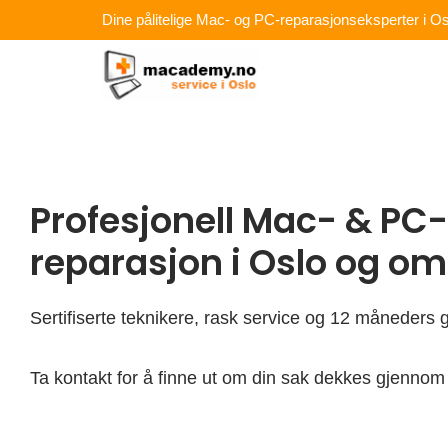
Hopp
Dine pålitelige Mac- og PC-reparasjonseksperter i Os
rett
til
innholdet
Profesjonell Mac- & PC-
reparasjon i Oslo og o
Sertifiserte teknikere, rask service og 12 måneders g
Ta kontakt for å finne ut om din sak dekkes gjennom 