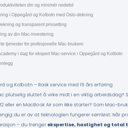
oduktiviteten din og minimér nedetid
kring i Oppegård og Kolbotn med Oslo-dekning
ekning og transparent prissetting
ring av din Mac-investering
te tjenester for profesjonelle Mac-brukere
cademy i dag for ekspert Mac-service i Oppegård og Kolbotn
innlegg
 og Kolbotn – Rask service med 15 års erfaring
c plutselig sluttet å virke midt i en viktig arbeidsdag? 
2 eller en MacBook Air som ikke starter? Som Mac-bru
engig du er av at teknologien fungerer sømløst. Når p
arasjon – du trenger
ekspertise, hastighet og total