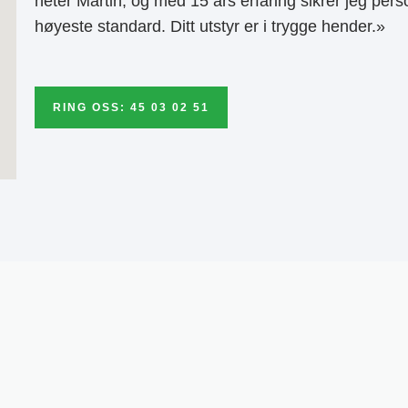
heter Martin, og med 15 års erfaring sikrer jeg pers
høyeste standard. Ditt utstyr er i trygge hender.»
RING OSS: 45 03 02 51