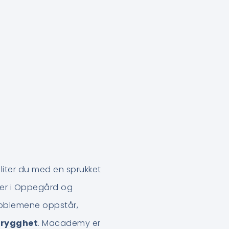
Sliter du med en sprukket
ker i Oppegård og
roblemene oppstår,
 trygghet
. Macademy er