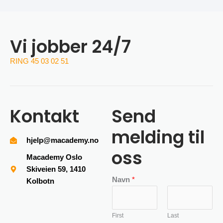
Vi jobber 24/7
RING 45 03 02 51
Kontakt
Send
melding til
hjelp@macademy.no
oss
Macademy Oslo
Skiveien 59, 1410
Navn
*
Kolbotn
First
Last