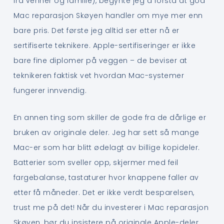
fra venner og familie), begynte jeg å forstå at god
Mac reparasjon Skøyen handler om mye mer enn
bare pris. Det første jeg alltid ser etter nå er
sertifiserte teknikere. Apple-sertifiseringer er ikke
bare fine diplomer på veggen – de beviser at
teknikeren faktisk vet hvordan Mac-systemer
fungerer innvendig.
En annen ting som skiller de gode fra de dårlige er
bruken av originale deler. Jeg har sett så mange
Mac-er som har blitt ødelagt av billige kopideler.
Batterier som sveller opp, skjermer med feil
fargebalanse, tastaturer hvor knappene faller av
etter få måneder. Det er ikke verdt besparelsen,
trust me på det! Når du investerer i Mac reparasjon
Skøyen, bør du insistere på originale Apple-deler