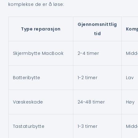
komplekse de er å løse:
Gjennomsnittlig
Type reparasjon
Komp
tid
Skjermbytte MacBook
2-4 timer
Midd
Batteribytte
1-2 timer
Lav
Væskeskade
24-48 timer
Høy
Tastaturbytte
1-3 timer
Midd