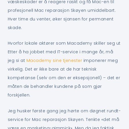
væskeskader er å reagere raskt og få Mac-en til
profesjonell Mac reparasjon Skøyen umiddelbart.
Hver time du venter, øker sjansen for permanent
skade.
Hvorfor lokale aktører som Macademy skiller seg ut
Etter å ha jobbet med IT-service i mange år, må
jeg si at
Macademy sine tjenester
imponerer meg
virkelig. Det er ikke bare at de har teknisk
kompetanse (selv om den er eksepsjonell) – det er
måten de behandler kundene på som gjør
forskjellen.
Jeg husker første gang jeg hørte om døgnet rundt-
service for Mac reparasjon Skøyen. Tenkte «det må
være en marketing-gimmick». Men da jeg faktisk