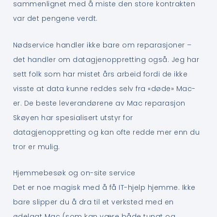
sammenlignet med å miste den store kontrakten
var det pengene verdt.
Nødservice handler ikke bare om reparasjoner –
det handler om datagjenoppretting også. Jeg har
sett folk som har mistet års arbeid fordi de ikke
visste at data kunne reddes selv fra «døde» Mac-
er. De beste leverandørene av Mac reparasjon
Skøyen har spesialisert utstyr for
datagjenoppretting og kan ofte redde mer enn du
tror er mulig.
Hjemmebesøk og on-site service
Det er noe magisk med å få IT-hjelp hjemme. Ikke
bare slipper du å dra til et verksted med en
ødelagt Mac (som kan være både tungt og