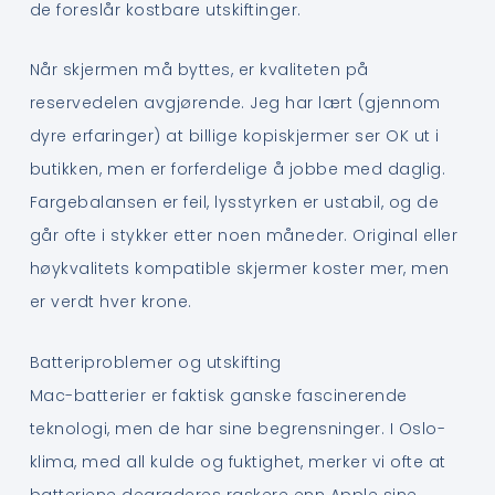
de foreslår kostbare utskiftinger.
Når skjermen må byttes, er kvaliteten på
reservedelen avgjørende. Jeg har lært (gjennom
dyre erfaringer) at billige kopiskjermer ser OK ut i
butikken, men er forferdelige å jobbe med daglig.
Fargebalansen er feil, lysstyrken er ustabil, og de
går ofte i stykker etter noen måneder. Original eller
høykvalitets kompatible skjermer koster mer, men
er verdt hver krone.
Batteriproblemer og utskifting
Mac-batterier er faktisk ganske fascinerende
teknologi, men de har sine begrensninger. I Oslo-
klima, med all kulde og fuktighet, merker vi ofte at
batteriene degraderes raskere enn Apple sine