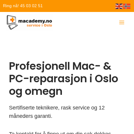
Hopp
Ring nå! 45 03 02 51
rett
til
innholdet
Profesjonell Mac- &
PC-reparasjon i Oslo
og omegn
Sertifiserte teknikere, rask service og 12
måneders garanti.
Ta kontakt for å finne ut om din sak dekkes