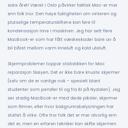
siste året! Været i Oslo påvirker faktisk Mac-er mer
enn folk tror. Den høye fuktigheten om vinteren og
plutselige temperaturskiftene kan føre til
kondensasjon inne i maskinen. Jeg har sett flere
MacBook-er som har fått væskeskader bare av å
bli båret mellom varm inneluft og kald uteluft.
Skjermproblemer toppar statistikken for Mac
reparasjon Skøyen. Det er ikke bare knuste skjermer
(selv om de er vanlige nok – spesielt blant
studenter som pendler til og fra BI på Nydalen). Jeg
ser stadig MacBook-er med døde piksler, skjermer
som flimrer, eller hvor bakgrunnsbelysningen har
sluttet å virke. Ofte tror folk det er mer alvorlig enn
det er, men en erfaren tekniker kan skifte skjermen