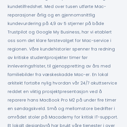
kundetilfredshet. Med over tusen utførte Mac-
reparasjoner årlig og en gjennomsnittlig
kundevurdering på 4,9 av 5 stjerner på både
Trustpilot og Google My Business, har vi etablert
oss som det klare førstevalget for Mac-service i
regionen. Våre kundehistorier spenner fra redning
av kritiske studentprosjekter timer før
innleveringsfrister, til gjenoppretting av års med
familiebilder fra væskeskadde Mac-er. En lokal
arkitekt fortalte nylig hvordan vår 24/7 akuttservice
reddet en viktig prosjektpresentasjon ved å
reparere hans MacBook Pro M2 på under fire timer
en søndagskveld. Små og mellomstore bedrifter i
området stoler på Macademy for kritisk IT-support.
Et lokalt designbyrå har brukt våre tjenester i over