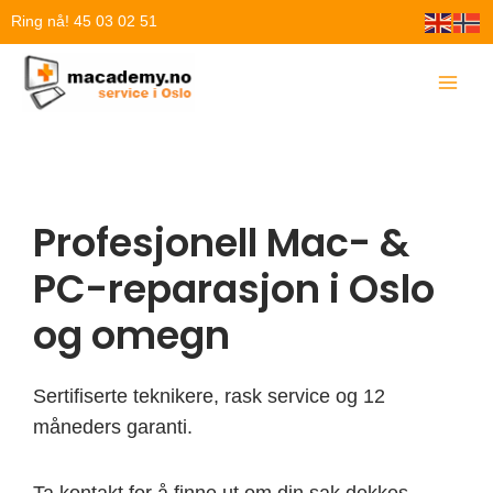
Hopp
Ring nå! 45 03 02 51
rett
til
innholdet
Profesjonell Mac- &
PC-reparasjon i Oslo
og omegn
Sertifiserte teknikere, rask service og 12
måneders garanti.
Ta kontakt for å finne ut om din sak dekkes