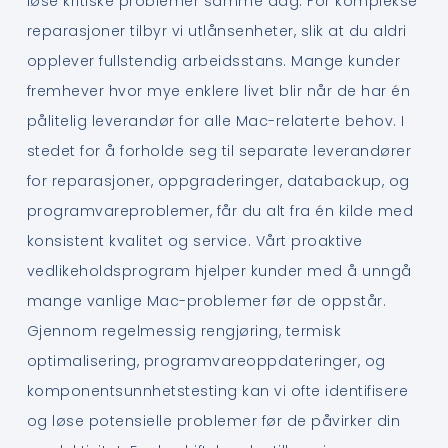
løse kritiske problemer samme dag. For komplekse
reparasjoner tilbyr vi utlånsenheter, slik at du aldri
opplever fullstendig arbeidsstans. Mange kunder
fremhever hvor mye enklere livet blir når de har én
pålitelig leverandør for alle Mac-relaterte behov. I
stedet for å forholde seg til separate leverandører
for reparasjoner, oppgraderinger, databackup, og
programvareproblemer, får du alt fra én kilde med
konsistent kvalitet og service. Vårt proaktive
vedlikeholdsprogram hjelper kunder med å unngå
mange vanlige Mac-problemer før de oppstår.
Gjennom regelmessig rengjøring, termisk
optimalisering, programvareoppdateringer, og
komponentsunnhetstesting kan vi ofte identifisere
og løse potensielle problemer før de påvirker din