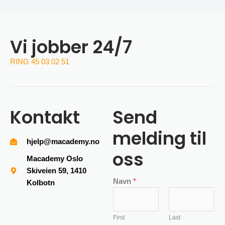
Vi jobber 24/7
RING 45 03 02 51
Kontakt
Send
melding til
hjelp@macademy.no
oss
Macademy Oslo
Skiveien 59, 1410
Navn
*
Kolbotn
First
Last