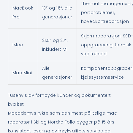
Thermal management,
MacBook
13″ og 16″, alle
portproblemer,
Pro
generasjoner
hovedkortreparasjon
Skjermreparasjon, SSD
21.5″ og 27″,
iMac
oppgradering, termisk
inkludert M1
vedlikehold
Alle
Komponentoppgraderi
Mac Mini
generasjoner
kjølesystemservice
Tusenvis av fornøyde kunder og dokumentert
kvalitet
Macademys rykte som den mest pålitelige mac
reparatør i Ski og Nordre Follo bygger på 15 års
konsistent levering av høykvalitets service og