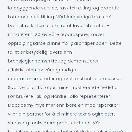
forebyggende service, rask feilretting, og proaktiv
komponentutskifting. Vårt langvarige fokus på
kvalitet reflekteres i ekstremt lave returrater –
mindre enn 2% av våre reparasjoner krever
oppfølgingsarbeid innenfor garantiperioden. Dette
tallet er betydelig lavere enn
bransjegjennomsnittet og demonstrerer
effektiviteten av våre grundige
reparasjonsmetoder og kvalitetskontrollprosesser.
Spar verdifull tid og eliminer frustrerende nedetid
For brukere i Ski og Nordre Follo representerer
Macademy mye mer enn bare en mac reparatør –
vi er din partner for å eliminere teknologirelatert
stress og maksimere produktiviteten. Vårt
helhetlige servicetilbud betyr at du kan fokusere på