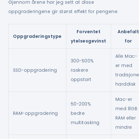
Gjennom årene har jeg sett at disse
oppgraderingene gir størst effekt for pengene:
Forventet
Anbefal
Oppgraderingstype
ytelsesgevinst
for
Alle Mac-
300-500%
er med
SSD-oppgradering
raskere
tradisjone
oppstart
harddisk
Mac-er
50-200%
med 8GB
RAM-oppgradering
bedre
RAM eller
multitasking
mindre