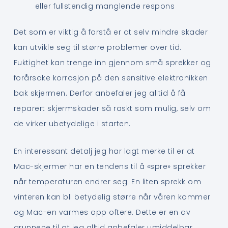
eller fullstendig manglende respons
Det som er viktig å forstå er at selv mindre skader
kan utvikle seg til større problemer over tid.
Fuktighet kan trenge inn gjennom små sprekker og
forårsake korrosjon på den sensitive elektronikken
bak skjermen. Derfor anbefaler jeg alltid å få
reparert skjermskader så raskt som mulig, selv om
de virker ubetydelige i starten.
En interessant detalj jeg har lagt merke til er at
Mac-skjermer har en tendens til å «spre» sprekker
når temperaturen endrer seg. En liten sprekk om
vinteren kan bli betydelig større når våren kommer
og Mac-en varmes opp oftere. Dette er en av
grunnene til at jeg alltid anbefaler umiddelbar