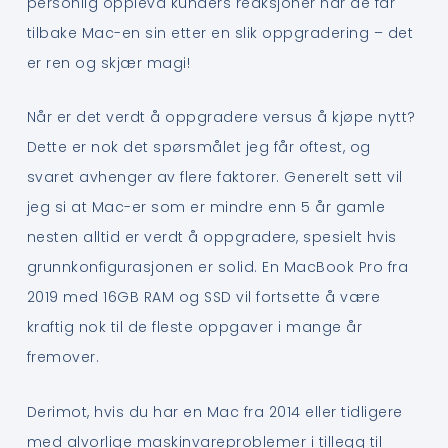
personlig opplevd kunders reaksjoner når de får
tilbake Mac-en sin etter en slik oppgradering – det
er ren og skjær magi!
Når er det verdt å oppgradere versus å kjøpe nytt?
Dette er nok det spørsmålet jeg får oftest, og
svaret avhenger av flere faktorer. Generelt sett vil
jeg si at Mac-er som er mindre enn 5 år gamle
nesten alltid er verdt å oppgradere, spesielt hvis
grunnkonfigurasjonen er solid. En MacBook Pro fra
2019 med 16GB RAM og SSD vil fortsette å være
kraftig nok til de fleste oppgaver i mange år
fremover.
Derimot, hvis du har en Mac fra 2014 eller tidligere
med alvorlige maskinvareproblemer i tillegg til