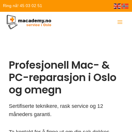
Hopp
Ring nå! 45 03 02 51
rett
til
innholdet
Profesjonell Mac- &
PC-reparasjon i Oslo
og omegn
Sertifiserte teknikere, rask service og 12
måneders garanti.
Ta kontakt for å finne ut om din sak dekkes