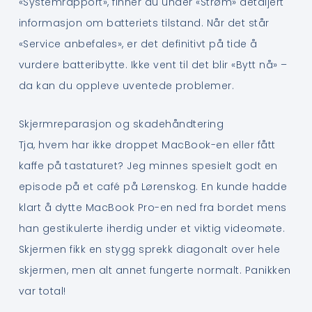
«Systemrapport», finner du under «Strøm» detaljert
informasjon om batteriets tilstand. Når det står
«Service anbefales», er det definitivt på tide å
vurdere batteribytte. Ikke vent til det blir «Bytt nå» –
da kan du oppleve uventede problemer.
Skjermreparasjon og skadehåndtering
Tja, hvem har ikke droppet MacBook-en eller fått
kaffe på tastaturet? Jeg minnes spesielt godt en
episode på et café på Lørenskog. En kunde hadde
klart å dytte MacBook Pro-en ned fra bordet mens
han gestikulerte iherdig under et viktig videomøte.
Skjermen fikk en stygg sprekk diagonalt over hele
skjermen, men alt annet fungerte normalt. Panikken
var total!