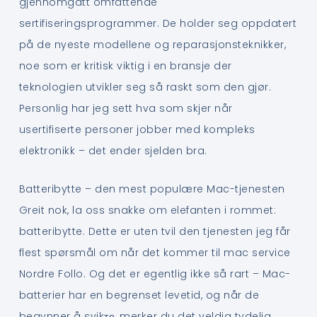
gjennomgått omfattende
sertifiseringsprogrammer. De holder seg oppdatert
på de nyeste modellene og reparasjonsteknikker,
noe som er kritisk viktig i en bransje der
teknologien utvikler seg så raskt som den gjør.
Personlig har jeg sett hva som skjer når
usertifiserte personer jobber med kompleks
elektronikk – det ender sjelden bra.
Batteribytte – den mest populære Mac-tjenesten
Greit nok, la oss snakke om elefanten i rommet:
batteribytte. Dette er uten tvil den tjenesten jeg får
flest spørsmål om når det kommer til mac service
Nordre Follo. Og det er egentlig ikke så rart – Mac-
batterier har en begrenset levetid, og når de
begynner å svikте, merker du det veldig tydelig.