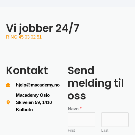
Vi jobber 24/7
RING 45 03 02 51
Kontakt
Send
melding til
hjelp@macademy.no
oss
Macademy Oslo
Skiveien 59, 1410
Navn
*
Kolbotn
First
Last