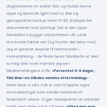
diagnostiserte en sviktet SSD, og hadde henne
oppe og kjørende igjen med ny disk og
gjenopprettet backup innen 07:00. Bryllupet ble
dokumentert som planlagt. Det er
den typen
fleksibilitet
vi bygger virksomheten vår rundt.
Hva kunder faktisk sier (og hvorfor det betyr noe)
Jeg er generelt skeptisk til testimonials i
markedsføring – de fleste høres fabrikkerte ut. Men
la meg dele noen mønstre jeg ser i
tilbakemeldingene vi får:
«Forventet 3-4 dager,
fikk Mac-en tilbake samme ettermiddag»
–
Dette hører vi ofte. Folk er vant til Apples egne
serviceløsninger som sender maskinen til
Nederland i ukevis. Vi gjør mesteparten av arbeidet
lokalt, med deler vi har på lager.
«Fiksa mer enn