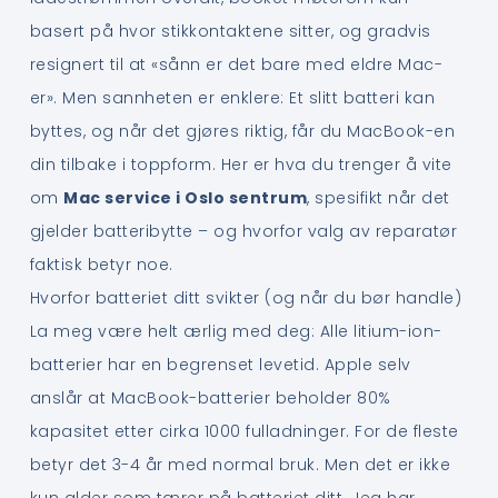
basert på hvor stikkontaktene sitter, og gradvis
resignert til at «sånn er det bare med eldre Mac-
er». Men sannheten er enklere: Et slitt batteri kan
byttes, og når det gjøres riktig, får du MacBook-en
din tilbake i toppform. Her er hva du trenger å vite
om
Mac service i Oslo sentrum
, spesifikt når det
gjelder batteribytte – og hvorfor valg av reparatør
faktisk betyr noe.
Hvorfor batteriet ditt svikter (og når du bør handle)
La meg være helt ærlig med deg: Alle litium-ion-
batterier har en begrenset levetid. Apple selv
anslår at MacBook-batterier beholder 80%
kapasitet etter cirka 1000 fulladninger. For de fleste
betyr det 3-4 år med normal bruk. Men det er ikke
kun alder som tærer på batteriet ditt. Jeg har