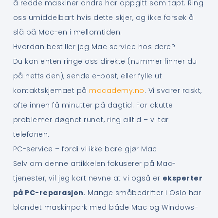
å redde maskiner andre har oppgitt som tapt. Ring
oss umiddelbart hvis dette skjer, og ikke forsøk å
slå på Mac-en i mellomtiden.
Hvordan bestiller jeg Mac service hos dere?
Du kan enten ringe oss direkte (nummer finner du
på nettsiden), sende e-post, eller fylle ut
kontaktskjemaet på
macademy.no
. Vi svarer raskt,
ofte innen få minutter på dagtid. For akutte
problemer døgnet rundt, ring alltid – vi tar
telefonen.
PC-service – fordi vi ikke bare gjør Mac
Selv om denne artikkelen fokuserer på Mac-
tjenester, vil jeg kort nevne at vi også er
eksperter
på PC-reparasjon
. Mange småbedrifter i Oslo har
blandet maskinpark med både Mac og Windows-