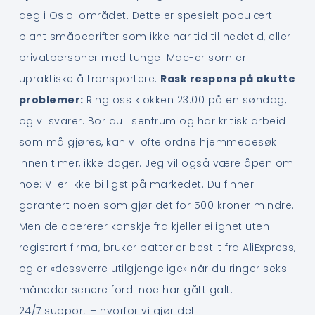
deg i Oslo-området. Dette er spesielt populært
blant småbedrifter som ikke har tid til nedetid, eller
privatpersoner med tunge iMac-er som er
upraktiske å transportere.
Rask respons på akutte
problemer:
Ring oss klokken 23:00 på en søndag,
og vi svarer. Bor du i sentrum og har kritisk arbeid
som må gjøres, kan vi ofte ordne hjemmebesøk
innen timer, ikke dager. Jeg vil også være åpen om
noe: Vi er ikke billigst på markedet. Du finner
garantert noen som gjør det for 500 kroner mindre.
Men de opererer kanskje fra kjellerleilighet uten
registrert firma, bruker batterier bestilt fra AliExpress,
og er «dessverre utilgjengelige» når du ringer seks
måneder senere fordi noe har gått galt.
24/7 support – hvorfor vi gjør det