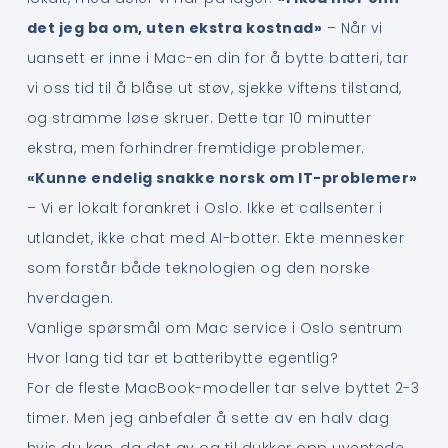
det jeg ba om, uten ekstra kostnad»
– Når vi
uansett er inne i Mac-en din for å bytte batteri, tar
vi oss tid til å blåse ut støv, sjekke viftens tilstand,
og stramme løse skruer. Dette tar 10 minutter
ekstra, men forhindrer fremtidige problemer.
«Kunne endelig snakke norsk om IT-problemer»
– Vi er lokalt forankret i Oslo. Ikke et callsenter i
utlandet, ikke chat med AI-botter. Ekte mennesker
som forstår både teknologien og den norske
hverdagen.
Vanlige spørsmål om Mac service i Oslo sentrum
Hvor lang tid tar et batteribytte egentlig?
For de fleste MacBook-modeller tar selve byttet 2-3
timer. Men jeg anbefaler å sette av en halv dag
hvis du kan, da det av og til dukker opp uventede