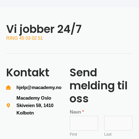
Vi jobber 24/7
RING 45 03 02 51
Kontakt
Send
melding til
hjelp@macademy.no
oss
Macademy Oslo
Skiveien 59, 1410
Navn
*
Kolbotn
First
Last