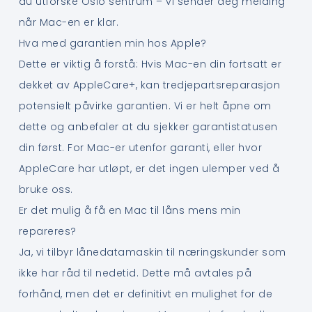
du utforske Oslo sentrum – vi sender deg melding
når Mac-en er klar.
Hva med garantien min hos Apple?
Dette er viktig å forstå: Hvis Mac-en din fortsatt er
dekket av AppleCare+, kan tredjepartsreparasjon
potensielt påvirke garantien. Vi er helt åpne om
dette og anbefaler at du sjekker garantistatusen
din først. For Mac-er utenfor garanti, eller hvor
AppleCare har utløpt, er det ingen ulemper ved å
bruke oss.
Er det mulig å få en Mac til låns mens min
repareres?
Ja, vi tilbyr lånedatamaskin til næringskunder som
ikke har råd til nedetid. Dette må avtales på
forhånd, men det er definitivt en mulighet for de