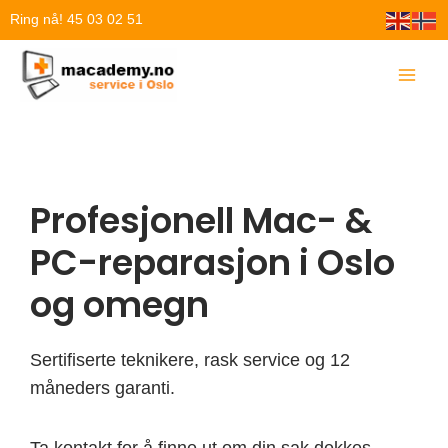
Hopp
Ring nå! 45 03 02 51
rett
til
innholdet
Profesjonell Mac- &
PC-reparasjon i Oslo
og omegn
Sertifiserte teknikere, rask service og 12
måneders garanti.
Ta kontakt for å finne ut om din sak dekkes