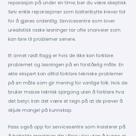
reparasjon på under en time, bør du være skeptisk.
Selv enkle reparasjoner som batteribytte krever tid
for å gjøres ordentlig. Servicesentre som lover
urealistisk raske løsninger tar ofte snarveier som
kan føre til problemer senere.
Et annet rødt flagg er hvis de ikke kan forklare
problemet og løsningen på en forståelig måte. En
ekte ekspert kan alltid forklare tekniske problemer
på en måte som gir mening for vanlige folk. Hvis de
bruker masse teknisk sjargong uten å forklare hva
det betyr, kan det være et tegn på at de prøver å
skjule mangel på kunnskap.
Pass også opp for servicesentre som insisterer på
å beholde maskinen din i flere uker uten å kunne gi