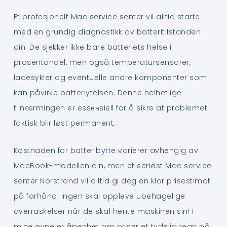
Et profesjonelt Mac service senter vil alltid starte
med en grundig diagnostikk av batteritilstanden
din. De sjekker ikke bare batteriets helse i
prosentandel, men også temperatursensorer,
ladesykler og eventuelle andre komponenter som
kan påvirke batteriytelsen. Denne helhetlige
tilnærmingen er essенsiell for å sikre at problemet
faktisk blir løst permanent.
Kostnaden for batteribytte varierer avhengig av
MacBook-modellen din, men et seriøst Mac service
senter Norstrand vil alltid gi deg en klar prisestimat
på forhånd. Ingen skal oppleve ubehagelige
overraskelser når de skal hente maskinen sin! I
mine øyne er åpenhet om priser et tydelig tegn på