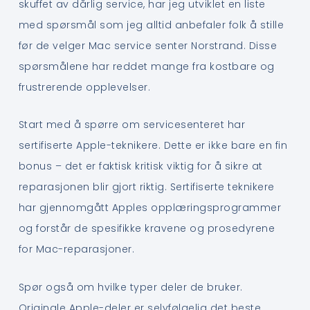
skuffet av dårlig service, har jeg utviklet en liste
med spørsmål som jeg alltid anbefaler folk å stille
før de velger Mac service senter Norstrand. Disse
spørsmålene har reddet mange fra kostbare og
frustrerende opplevelser.
Start med å spørre om servicesenteret har
sertifiserte Apple-teknikere. Dette er ikke bare en fin
bonus – det er faktisk kritisk viktig for å sikre at
reparasjonen blir gjort riktig. Sertifiserte teknikere
har gjennomgått Apples opplæringsprogrammer
og forstår de spesifikke kravene og prosedyrene
for Mac-reparasjoner.
Spør også om hvilke typer deler de bruker.
Originale Apple-deler er selvfølgelig det beste