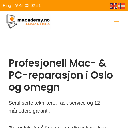
Hopp
Ring nå! 45 03 02 51
rett
til
innholdet
Profesjonell Mac- &
PC-reparasjon i Oslo
og omegn
Sertifiserte teknikere, rask service og 12
måneders garanti.
Ta kontakt for å finne ut om din sak dekkes