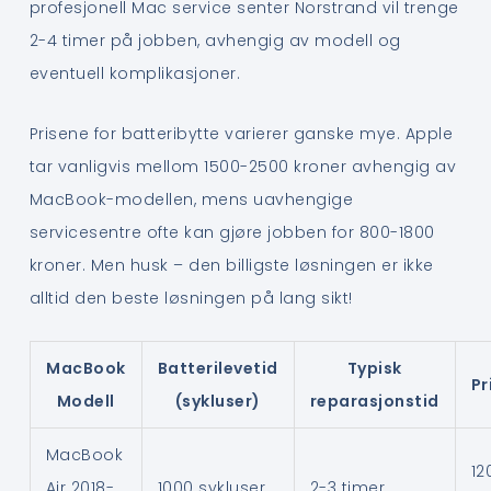
profesjonell Mac service senter Norstrand vil trenge
2-4 timer på jobben, avhengig av modell og
eventuell komplikasjoner.
Prisene for batteribytte varierer ganske mye. Apple
tar vanligvis mellom 1500-2500 kroner avhengig av
MacBook-modellen, mens uavhengige
servicesentre ofte kan gjøre jobben for 800-1800
kroner. Men husk – den billigste løsningen er ikke
alltid den beste løsningen på lang sikt!
MacBook
Batterilevetid
Typisk
Pr
Modell
(sykluser)
reparasjonstid
MacBook
12
Air 2018-
1000 sykluser
2-3 timer