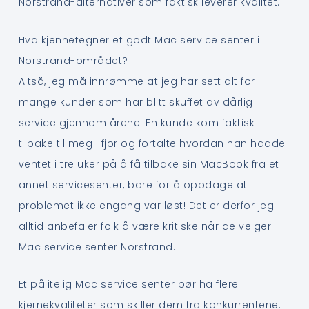
Norstrand-alternativer som faktisk leverer kvalitet.
Hva kjennetegner et godt Mac service senter i
Norstrand-området?
Altså, jeg må innrømme at jeg har sett alt for
mange kunder som har blitt skuffet av dårlig
service gjennom årene. En kunde kom faktisk
tilbake til meg i fjor og fortalte hvordan han hadde
ventet i tre uker på å få tilbake sin MacBook fra et
annet servicesenter, bare for å oppdage at
problemet ikke engang var løst! Det er derfor jeg
alltid anbefaler folk å være kritiske når de velger
Mac service senter Norstrand.
Et pålitelig Mac service senter bør ha flere
kjernekvaliteter som skiller dem fra konkurrentene.