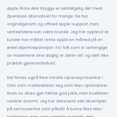
Apple Store Aker Brygge er selvfølgelig det mest
åpenbare alternativet for mange. De har
originalgaranti og offisiell Apple-support, men
venteetidene kan være brutale. Jeg har opplevd at
kunder har måttet vente opptil en måned på en
enkel skjermreparasjon. For folk som er avhengige
av maskinene sine daglig, er dette rett og slett ikke
praktisk gjennomførbart.
Det finnes også flere mindre reparasjonssenter i
Oslo som markedsfører seg som Mac-spesialister.
Noen av disse gjør faktisk god jobb, men kvaliteten
varierer enormt. Jeg har dessverre sett eksempler
på servicesentre som påstår å kunne fikse Mac-
problemer, men som egentlig mangler den