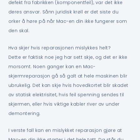
defekt fra fabrikken (komponentfeil), var det ikke
deres ansvar. Sånn juridisk krøll er det siste du
orker å høre på når Mac-en din ikke fungerer som
den skal.
Hva skjer hvis reparasjonen mislykkes helt?
Dette er faktisk noe jeg har sett skje, og det er ikke
morsomt. Noen ganger kan en Mac-
skjermreparasjon gå så galt at hele maskinen blir
ubrukelig. Det kan skje hvis hovedkortet blir skadet
av statisk elektrisitet, hvis feil spenning sendes til
skjermen, eller hvis viktige kabler river av under
demontering.
I verste fall kan en mislykket reparasjon gjøre at
Mac-en din ikke starter i det hele tatt. Da står du