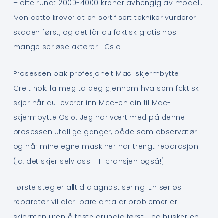
– ofte rundt 2000-4000 kroner avhengig av modell.
Men dette krever at en sertifisert tekniker vurderer
skaden først, og det får du faktisk gratis hos
mange seriøse aktører i Oslo.
Prosessen bak profesjonelt Mac-skjermbytte
Greit nok, la meg ta deg gjennom hva som faktisk
skjer når du leverer inn Mac-en din til Mac-
skjermbytte Oslo. Jeg har vært med på denne
prosessen utallige ganger, både som observatør
og når mine egne maskiner har trengt reparasjon
(ja, det skjer selv oss i IT-bransjen også!).
Første steg er alltid diagnostisering. En seriøs
reparatør vil aldri bare anta at problemet er
skjermen uten å teste grundig først. Jeg husker en