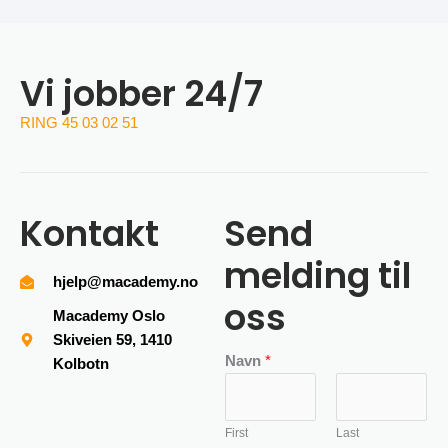
Vi jobber 24/7
RING 45 03 02 51
Kontakt
Send
melding til
hjelp@macademy.no
oss
Macademy Oslo
Skiveien 59, 1410
Navn
*
Kolbotn
First
Last