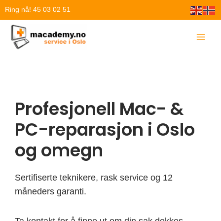
Hopp
Ring nå! 45 03 02 51
rett
til
innholdet
Profesjonell Mac- &
PC-reparasjon i Oslo
og omegn
Sertifiserte teknikere, rask service og 12
måneders garanti.
Ta kontakt for å finne ut om din sak dekkes