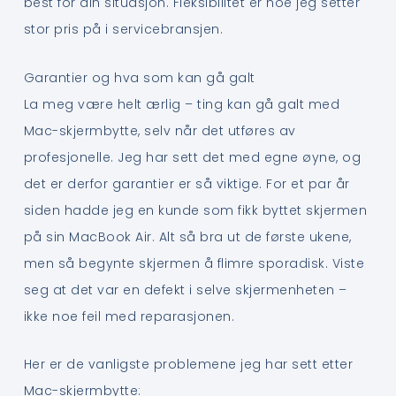
best for din situasjon. Fleksibilitet er noe jeg setter
stor pris på i servicebransjen.
Garantier og hva som kan gå galt
La meg være helt ærlig – ting kan gå galt med
Mac-skjermbytte, selv når det utføres av
profesjonelle. Jeg har sett det med egne øyne, og
det er derfor garantier er så viktige. For et par år
siden hadde jeg en kunde som fikk byttet skjermen
på sin MacBook Air. Alt så bra ut de første ukene,
men så begynte skjermen å flimre sporadisk. Viste
seg at det var en defekt i selve skjermenheten –
ikke noe feil med reparasjonen.
Her er de vanligste problemene jeg har sett etter
Mac-skjermbytte: