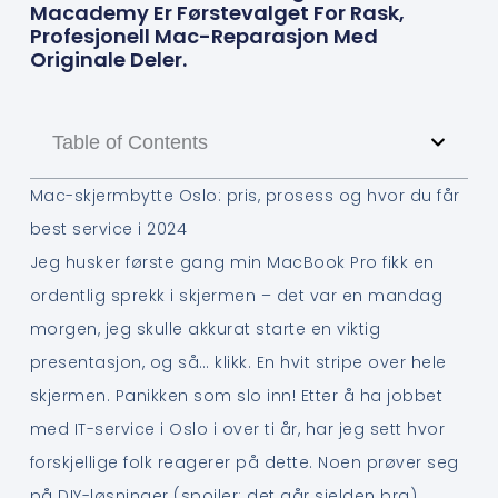
Macademy Er Førstevalget For Rask,
Profesjonell Mac-Reparasjon Med
Originale Deler.
Table of Contents
Mac-skjermbytte Oslo: pris, prosess og hvor du får
best service i 2024
Jeg husker første gang min MacBook Pro fikk en
ordentlig sprekk i skjermen – det var en mandag
morgen, jeg skulle akkurat starte en viktig
presentasjon, og så… klikk. En hvit stripe over hele
skjermen. Panikken som slo inn! Etter å ha jobbet
med IT-service i Oslo i over ti år, har jeg sett hvor
forskjellige folk reagerer på dette. Noen prøver seg
på DIY-løsninger (spoiler: det går sjelden bra),