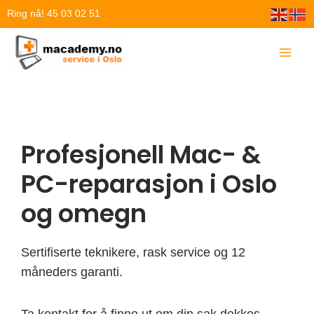
Hopp
Ring nå! 45 03 02 51
rett
til
innholdet
Profesjonell Mac- &
PC-reparasjon i Oslo
og omegn
Sertifiserte teknikere, rask service og 12
måneders garanti.
Ta kontakt for å finne ut om din sak dekkes