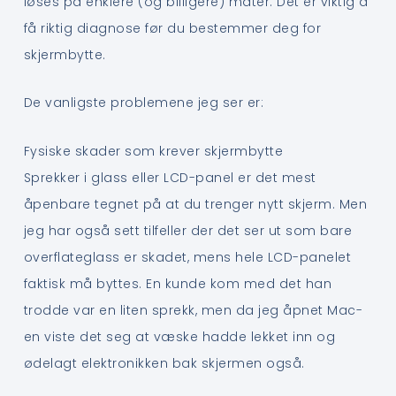
løses på enklere (og billigere) måter. Det er viktig å
få riktig diagnose før du bestemmer deg for
skjermbytte.
De vanligste problemene jeg ser er:
Fysiske skader som krever skjermbytte
Sprekker i glass eller LCD-panel er det mest
åpenbare tegnet på at du trenger nytt skjerm. Men
jeg har også sett tilfeller der det ser ut som bare
overflateglass er skadet, mens hele LCD-panelet
faktisk må byttes. En kunde kom med det han
trodde var en liten sprekk, men da jeg åpnet Mac-
en viste det seg at væske hadde lekket inn og
ødelagt elektronikken bak skjermen også.