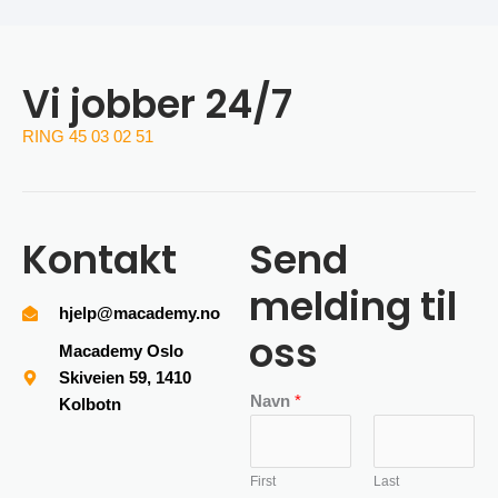
Vi jobber 24/7
RING 45 03 02 51
Kontakt
Send
melding til
hjelp@macademy.no
oss
Macademy Oslo
Skiveien 59, 1410
Navn
*
Kolbotn
First
Last