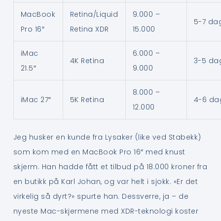
MacBook
Retina/Liquid
9.000 –
5-7 da
Pro 16″
Retina XDR
15.000
iMac
6.000 –
4K Retina
3-5 da
21.5″
9.000
8.000 –
iMac 27″
5K Retina
4-6 da
12.000
Jeg husker en kunde fra Lysaker (like ved Stabekk)
som kom med en MacBook Pro 16″ med knust
skjerm. Han hadde fått et tilbud på 18.000 kroner fra
en butikk på Karl Johan, og var helt i sjokk. «Er det
virkelig så dyrt?» spurte han. Dessverre, ja – de
nyeste Mac-skjermene med XDR-teknologi koster