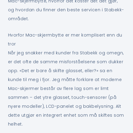
Mac-skjermbytte, hvorfor det koster det det gjør,
og hvordan du finner den beste servicen i Stabekk-
området.
Hvorfor Mac-skjermbytte er mer komplisert enn du
tror
Når jeg snakker med kunder fra Stabekk og omegn,
er det ofte de samme misforståelsene som dukker
opp. «Det er bare å skifte glasset, eller?» sa en
kunde til meg i fjor. Jeg måtte forklare at moderne
Mac-skjermer består av flere lag som er limt
sammen – det ytre glasset, touch-sensorer (på
nyere modeller), LCD-panelet og bakbelysning. Alt
dette utgjør en integrert enhet som må skiftes som
helhet.