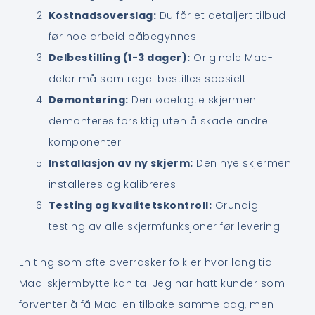
Kostnadsoverslag:
Du får et detaljert tilbud
før noe arbeid påbegynnes
Delbestilling (1-3 dager):
Originale Mac-
deler må som regel bestilles spesielt
Demontering:
Den ødelagte skjermen
demonteres forsiktig uten å skade andre
komponenter
Installasjon av ny skjerm:
Den nye skjermen
installeres og kalibreres
Testing og kvalitetskontroll:
Grundig
testing av alle skjermfunksjoner før levering
En ting som ofte overrasker folk er hvor lang tid
Mac-skjermbytte kan ta. Jeg har hatt kunder som
forventer å få Mac-en tilbake samme dag, men