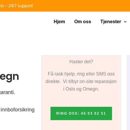
lo – 24/7 support!
Hjem
Om oss
Tjenester
Haster det?
megn
Få rask hjelp, ring eller SMS oss
direkte. Vi tilbyr on-site reparasjon
i Oslo og Omegn.
aranti.
innboforsikring
RING OSS: 45 03 02 51