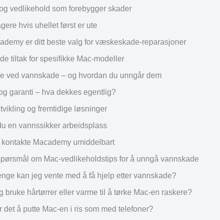
og vedlikehold som forebygger skader
ere hvis uhellet først er ute
ademy er ditt beste valg for væskeskade-reparasjoner
e tiltak for spesifikke Mac-modeller
e ved vannskade – og hvordan du unngår dem
 og garanti – hva dekkes egentlig?
tvikling og fremtidige løsninger
 du en vannssikker arbeidsplass
r kontakte Macademy umiddelbart
e spørsmål om Mac-vedlikeholdstips for å unngå vannskade
enge kan jeg vente med å få hjelp etter vannskade?
g bruke hårtørrer eller varme til å tørke Mac-en raskere?
r det å putte Mac-en i ris som med telefoner?