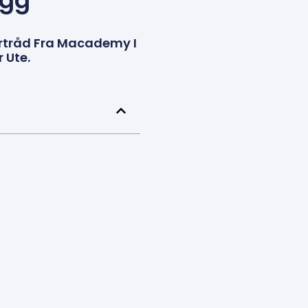
ygg
rtråd Fra Macademy I
 Ute.