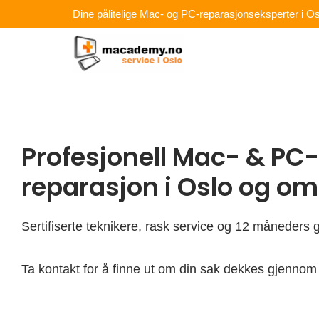
Hopp
Dine pålitelige Mac- og PC-reparasjonseksperter i Os
rett
til
innholdet
Profesjonell Mac- & PC-
reparasjon i Oslo og o
Sertifiserte teknikere, rask service og 12 måneders g
Ta kontakt for å finne ut om din sak dekkes gjennom 