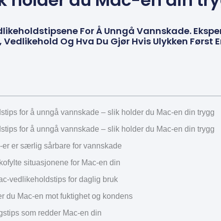
ik holder du Mac-en din tr
likeholdstipsene For Å Unngå Vannskade. Ekspe
Vedlikehold Og Hva Du Gjør Hvis Ulykken Først Er
stips for å unngå vannskade – slik holder du Mac-en din trygg
stips for å unngå vannskade – slik holder du Mac-en din trygg
-er er særlig sårbare for vannskade
kofylte situasjonene for Mac-en din
c-vedlikeholdstips for daglig bruk
ter du Mac-en mot fuktighet og kondens
stips som redder Mac-en din