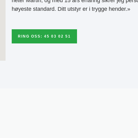
heter Martin, og med 15 års erfaring sikrer jeg pers
høyeste standard. Ditt utstyr er i trygge hender.»
RING OSS: 45 03 02 51