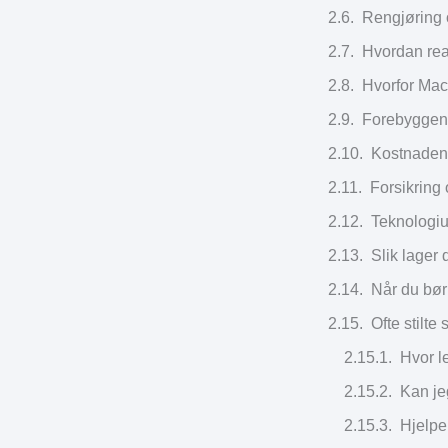
Rengjøring 
Hvordan reag
Hvorfor Mac
Forebyggend
Kostnaden
Forsikring
Teknologiu
Slik lager
Når du bø
Ofte stilt
Hvor l
Kan je
Hjelpe