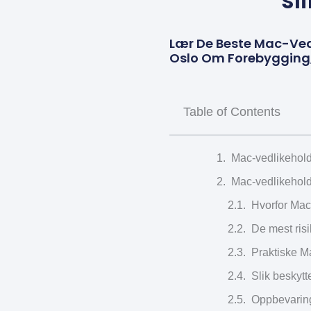
sl
Lær De Beste Mac-Ved
Oslo Om Forebygging, 
Table of Contents
Mac-vedlikehold
Mac-vedlikehold
Hvorfor Mac
De mest risi
Praktiske Ma
Slik beskyt
Oppbevaring