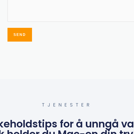
SEND
Alternative:
TJENESTER
keholdstips for å unngå v