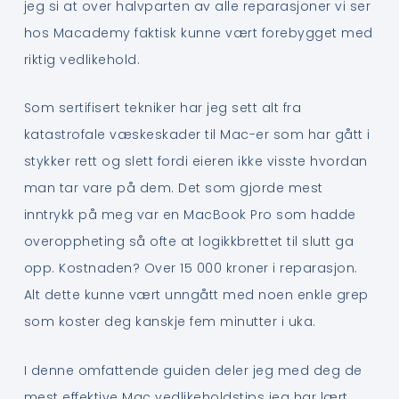
jeg si at over halvparten av alle reparasjoner vi ser
hos Macademy faktisk kunne vært forebygget med
riktig vedlikehold.
Som sertifisert tekniker har jeg sett alt fra
katastrofale væskeskader til Mac-er som har gått i
stykker rett og slett fordi eieren ikke visste hvordan
man tar vare på dem. Det som gjorde mest
inntrykk på meg var en MacBook Pro som hadde
overoppheting så ofte at logikkbrettet til slutt ga
opp. Kostnaden? Over 15 000 kroner i reparasjon.
Alt dette kunne vært unngått med noen enkle grep
som koster deg kanskje fem minutter i uka.
I denne omfattende guiden deler jeg med deg de
mest effektive Mac vedlikeholdstips jeg har lært