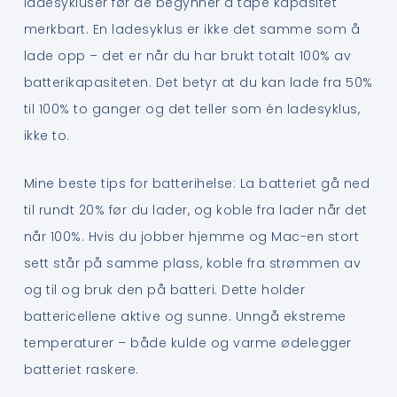
ladesykluser før de begynner å tape kapasitet
merkbart. En ladesyklus er ikke det samme som å
lade opp – det er når du har brukt totalt 100% av
batterikapasiteten. Det betyr at du kan lade fra 50%
til 100% to ganger og det teller som én ladesyklus,
ikke to.
Mine beste tips for batterihelse: La batteriet gå ned
til rundt 20% før du lader, og koble fra lader når det
når 100%. Hvis du jobber hjemme og Mac-en stort
sett står på samme plass, koble fra strømmen av
og til og bruk den på batteri. Dette holder
battericellene aktive og sunne. Unngå ekstreme
temperaturer – både kulde og varme ødelegger
batteriet raskere.