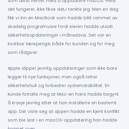
som alltid ventet med å oppdatere macOS. «Hvis
det fungerer, ikke fikse det,» tenkte jeg. Men en dag
fikk vi inn en MacBook som hadde blitt rammet av
skadelig programvare fordi eieren hadde utsatt
sikkerhetsopdateringer i månedsvis. Det var en
kostbar lærepenge, både for kunden og for meg
som rådgiver.
Apple slipper jevnlig oppdateringer som ikke bare
legger til nye funksjoner, men også tetter
sikkerhetshull og forbedrer systemstabilitet. En
kunde fortalte meg at Mac-en hans hadde begynt
å krasje jevnlig etter at han installerte en bestemt
app. Det viste seg at appen hadde en kjent konflikt
som ble løst i en macOS-oppdatering han hadde
hoppet over.