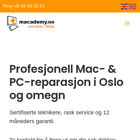
Hopp
Ring nå! 45 03 02 51
rett
til
innholdet
Profesjonell Mac- &
PC-reparasjon i Oslo
og omegn
Sertifiserte teknikere, rask service og 12
måneders garanti.
Ta kontakt for å finne ut om din sak dekkes