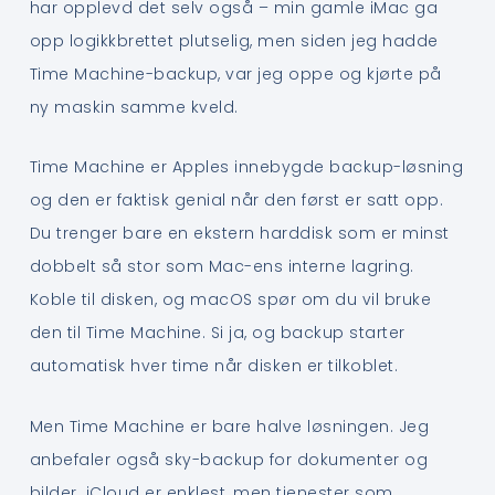
har opplevd det selv også – min gamle iMac ga
opp logikkbrettet plutselig, men siden jeg hadde
Time Machine-backup, var jeg oppe og kjørte på
ny maskin samme kveld.
Time Machine er Apples innebygde backup-løsning
og den er faktisk genial når den først er satt opp.
Du trenger bare en ekstern harddisk som er minst
dobbelt så stor som Mac-ens interne lagring.
Koble til disken, og macOS spør om du vil bruke
den til Time Machine. Si ja, og backup starter
automatisk hver time når disken er tilkoblet.
Men Time Machine er bare halve løsningen. Jeg
anbefaler også sky-backup for dokumenter og
bilder. iCloud er enklest, men tjenester som