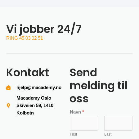
Vi jobber 24/7
RING 45 03 02 51
Kontakt
Send
melding til
hjelp@macademy.no
oss
Macademy Oslo
Skiveien 59, 1410
Navn
*
Kolbotn
First
Last