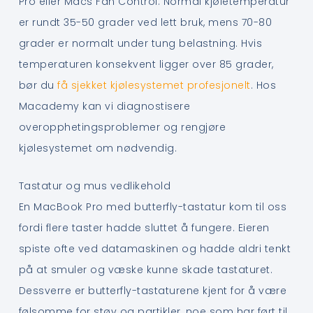
Pro eller Macs Fan Control. Normal kjøletemperatur
er rundt 35-50 grader ved lett bruk, mens 70-80
grader er normalt under tung belastning. Hvis
temperaturen konsekvent ligger over 85 grader,
bør du
få sjekket kjølesystemet profesjonelt
. Hos
Macademy kan vi diagnostisere
overopphetingsproblemer og rengjøre
kjølesystemet om nødvendig.
Tastatur og mus vedlikehold
En MacBook Pro med butterfly-tastatur kom til oss
fordi flere taster hadde sluttet å fungere. Eieren
spiste ofte ved datamaskinen og hadde aldri tenkt
på at smuler og væske kunne skade tastaturet.
Dessverre er butterfly-tastaturene kjent for å være
følsomme for støv og partikler, noe som har ført til