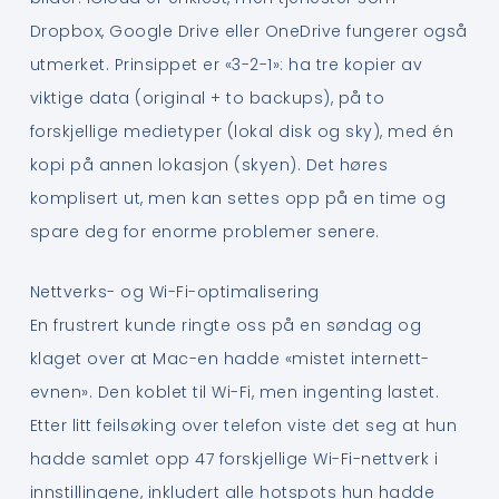
Dropbox, Google Drive eller OneDrive fungerer også
utmerket. Prinsippet er «3-2-1»: ha tre kopier av
viktige data (original + to backups), på to
forskjellige medietyper (lokal disk og sky), med én
kopi på annen lokasjon (skyen). Det høres
komplisert ut, men kan settes opp på en time og
spare deg for enorme problemer senere.
Nettverks- og Wi-Fi-optimalisering
En frustrert kunde ringte oss på en søndag og
klaget over at Mac-en hadde «mistet internett-
evnen». Den koblet til Wi-Fi, men ingenting lastet.
Etter litt feilsøking over telefon viste det seg at hun
hadde samlet opp 47 forskjellige Wi-Fi-nettverk i
innstillingene, inkludert alle hotspots hun hadde