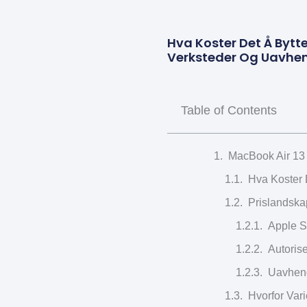
Hva Koster Det Å Bytte
Verksteder Og Uavhengi
Table of Contents
MacBook Air 13 B
Hva Koster 
Prislandskap
Apple Si
Autoris
Uavheng
Hvorfor Var