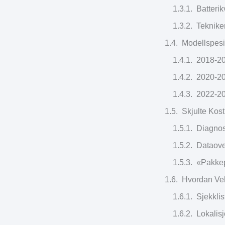
Batterik
Teknike
Modellspesi
2018-20
2020-20
2022-20
Skjulte Ko
Diagnos
Dataove
«Pakkep
Hvordan Vel
Sjekklis
Lokalisj