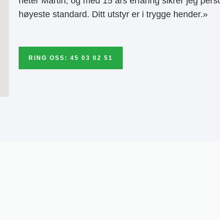
heter Martin, og med 15 års erfaring sikrer jeg pers
høyeste standard. Ditt utstyr er i trygge hender.»
RING OSS: 45 03 02 51