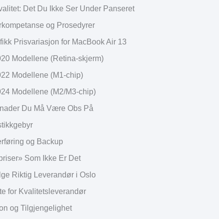
valitet: Det Du Ikke Ser Under Panseret
rkompetanse og Prosedyrer
fikk Prisvariasjon for MacBook Air 13
20 Modellene (Retina-skjerm)
22 Modellene (M1-chip)
24 Modellene (M2/M3-chip)
stnader Du Må Være Obs På
tikkgebyr
rføring og Backup
riser» Som Ikke Er Det
ge Riktig Leverandør i Oslo
te for Kvalitetsleverandør
on og Tilgjengelighet