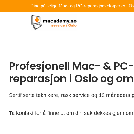
Hopp
Dine pålitelige Mac- og PC-reparasjonseksperter i Os
rett
til
innholdet
Profesjonell Mac- & PC-
reparasjon i Oslo og o
Sertifiserte teknikere, rask service og 12 måneders g
Ta kontakt for å finne ut om din sak dekkes gjennom 