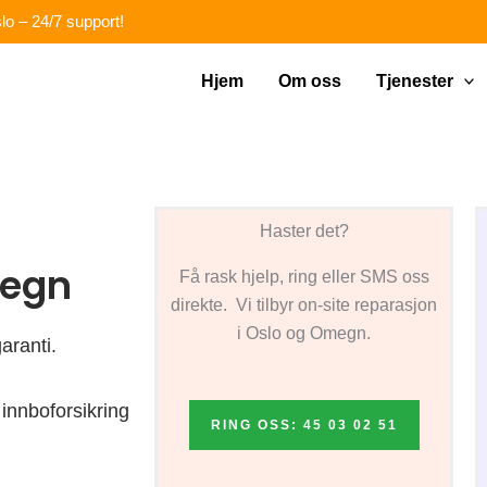
lo – 24/7 support!
Hjem
Om oss
Tjenester
Haster det?
megn
Få rask hjelp, ring eller SMS oss
direkte. Vi tilbyr on-site reparasjon
i Oslo og Omegn.
aranti.
innboforsikring
RING OSS: 45 03 02 51