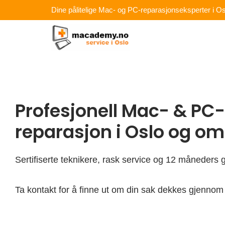
Hopp
Dine pålitelige Mac- og PC-reparasjonseksperter i Os
rett
til
innholdet
Profesjonell Mac- & PC-
reparasjon i Oslo og o
Sertifiserte teknikere, rask service og 12 måneders g
Ta kontakt for å finne ut om din sak dekkes gjennom 