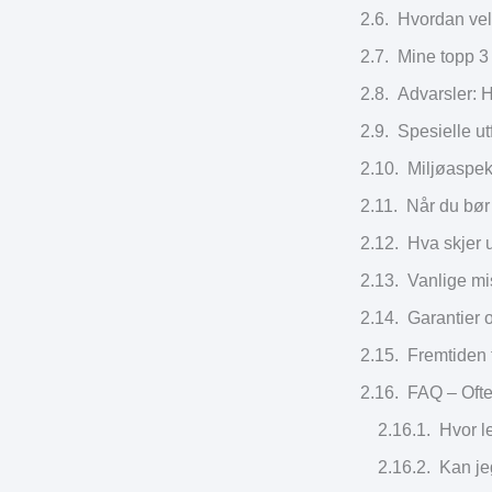
Hvordan velg
Mine topp 3 
Advarsler: 
Spesielle ut
Miljøaspek
Når du bør 
Hva skjer u
Vanlige mi
Garantier o
Fremtiden 
FAQ – Ofte
Hvor l
Kan jeg