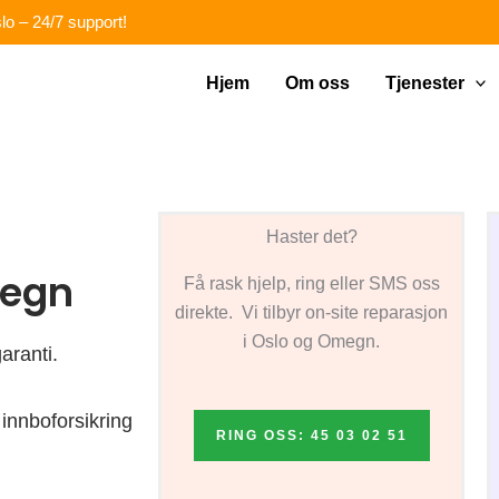
lo – 24/7 support!
Hjem
Om oss
Tjenester
Haster det?
megn
Få rask hjelp, ring eller SMS oss
direkte. Vi tilbyr on-site reparasjon
i Oslo og Omegn.
aranti.
innboforsikring
RING OSS: 45 03 02 51