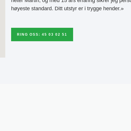
heter Martin, og med 15 års erfaring sikrer jeg pers
høyeste standard. Ditt utstyr er i trygge hender.»
RING OSS: 45 03 02 51