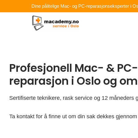
Hopp
Dine pålitelige Mac- og PC-reparasjonseksperter i Os
rett
til
innholdet
Profesjonell Mac- & PC-
reparasjon i Oslo og o
Sertifiserte teknikere, rask service og 12 måneders g
Ta kontakt for å finne ut om din sak dekkes gjennom 