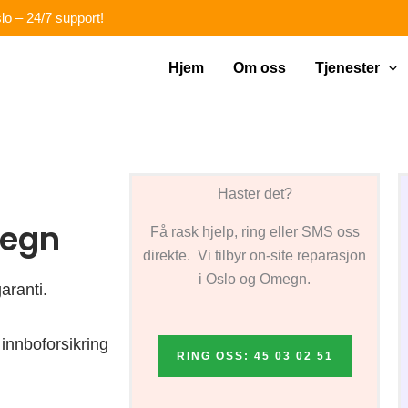
lo – 24/7 support!
Hjem
Om oss
Tjenester
Haster det?
megn
Få rask hjelp, ring eller SMS oss
direkte. Vi tilbyr on-site reparasjon
i Oslo og Omegn.
aranti.
innboforsikring
RING OSS: 45 03 02 51