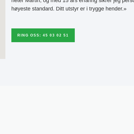
heter Martin, og med 15 års erfaring sikrer jeg pers
høyeste standard. Ditt utstyr er i trygge hender.»
RING OSS: 45 03 02 51