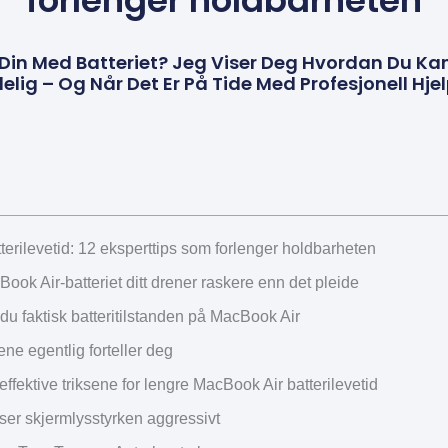
forlenger holdbarheten
 Din Med Batteriet? Jeg Viser Deg Hvordan Du Ka
elig – Og Når Det Er På Tide Med Profesjonell Hjelp
erilevetid: 12 eksperttips som forlenger holdbarheten
ook Air-batteriet ditt drener raskere enn det pleide
 du faktisk batteritilstanden på MacBook Air
ene egentlig forteller deg
ffektive triksene for lengre MacBook Air batterilevetid
ser skjermlysstyrken aggressivt