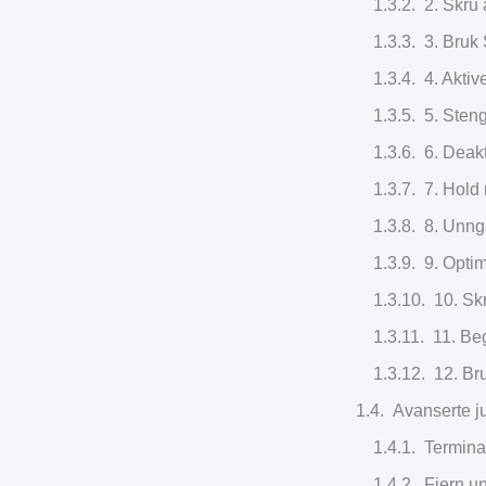
2. Skru
3. Bruk 
4. Akti
5. Sten
6. Deakt
7. Hold
8. Unng
9. Opti
10. Sk
11. Be
12. Br
Avanserte ju
Termina
Fjern u