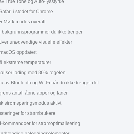
 av True Tone og Auto-lysstyrke
Safari i stedet for Chrome
ver Mørk modus overalt
g bakgrunnsprogrammer du ikke trenger
iver unødvendige visuelle effekter
 macOS oppdatert
å ekstreme temperaturer
maliser lading med 80%-regelen
ru av Bluetooth og Wi-Fi når du ikke trenger det
grens antall åpne apper og faner
uk strømsparingsmodus aktivt
steringer for strømbrukere
l-kommandoer for strømoptimalisering
nødvendige påloggingselementer