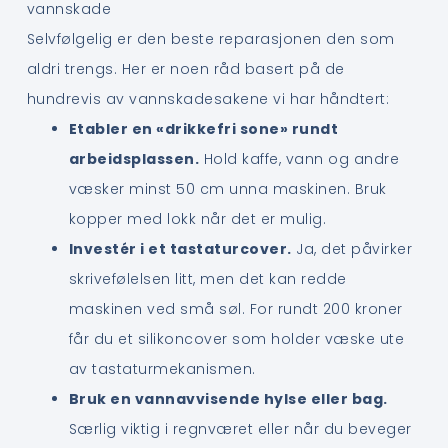
vannskade
Selvfølgelig er den beste reparasjonen den som
aldri trengs. Her er noen råd basert på de
hundrevis av vannskadesakene vi har håndtert:
Etabler en «drikkefri sone» rundt
arbeidsplassen.
Hold kaffe, vann og andre
væsker minst 50 cm unna maskinen. Bruk
kopper med lokk når det er mulig.
Investér i et tastaturcover.
Ja, det påvirker
skrivefølelsen litt, men det kan redde
maskinen ved små søl. For rundt 200 kroner
får du et silikoncover som holder væske ute
av tastaturmekanismen.
Bruk en vannavvisende hylse eller bag.
Særlig viktig i regnværet eller når du beveger