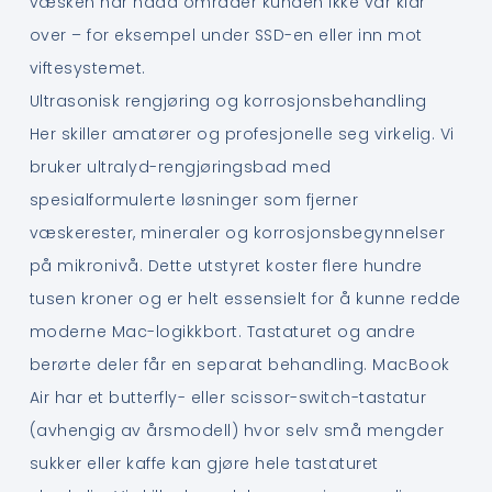
væsken har nådd områder kunden ikke var klar
over – for eksempel under SSD-en eller inn mot
viftesystemet.
Ultrasonisk rengjøring og korrosjonsbehandling
Her skiller amatører og profesjonelle seg virkelig. Vi
bruker ultralyd-rengjøringsbad med
spesialformulerte løsninger som fjerner
væskerester, mineraler og korrosjonsbegynnelser
på mikronivå. Dette utstyret koster flere hundre
tusen kroner og er helt essensielt for å kunne redde
moderne Mac-logikkbort. Tastaturet og andre
berørte deler får en separat behandling. MacBook
Air har et butterfly- eller scissor-switch-tastatur
(avhengig av årsmodell) hvor selv små mengder
sukker eller kaffe kan gjøre hele tastaturet