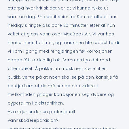
etterpå hvor kritisk det var at vi kunne rykke ut
samme dag. En bedriftseier fra Son fortalte at hun
heldigvis ringte oss bare 20 minutter etter at hun
veltet et glass vann over MacBook Air. Vi var hos
henne innen to timer, og maskinen ble reddet fordi
vi kom i gang med rengjøringen før korrosjonen
hadde fått ordentlig tak. Sammenlign det med
alternativet: Å pakke inn maskinen, kjøre til en
butikk, vente på at noen skal se på den, kanskje få
beskjed om at de må sende den videre. I
mellomtiden gnager korrosjonen seg dypere og
dypere inn i elektronikken.
Hva skjer under en profesjonell
vannskadereparasjon?
La meg ta deg med gjennom prosessen vi følger