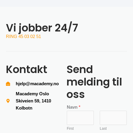
Vi jobber 24/7
RING 45 03 02 51
Kontakt
Send
melding til
hjelp@macademy.no
oss
Macademy Oslo
Skiveien 59, 1410
Navn
*
Kolbotn
First
Last