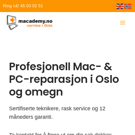
Hopp
Ring nå! 45 03 02 51
rett
til
innholdet
Profesjonell Mac- &
PC-reparasjon i Oslo
og omegn
Sertifiserte teknikere, rask service og 12
måneders garanti.
Ta kontakt for å finne ut om din sak dekkes