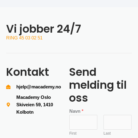
Vi jobber 24/7
RING 45 03 02 51
Kontakt
Send
melding til
hjelp@macademy.no
oss
Macademy Oslo
Skiveien 59, 1410
Navn
*
Kolbotn
First
Last