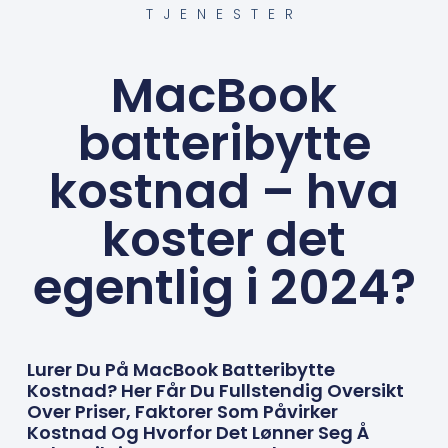
TJENESTER
MacBook
batteribytte
kostnad – hva
koster det
egentlig i 2024?
Lurer Du På MacBook Batteribytte
Kostnad? Her Får Du Fullstendig Oversikt
Over Priser, Faktorer Som Påvirker
Kostnad Og Hvorfor Det Lønner Seg Å