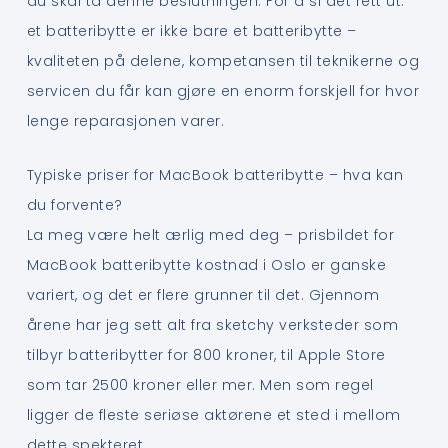
du skal ta denne beslutningen. For å si det rett ut:
et batteribytte er ikke bare et batteribytte –
kvaliteten på delene, kompetansen til teknikerne og
servicen du får kan gjøre en enorm forskjell for hvor
lenge reparasjonen varer.
Typiske priser for MacBook batteribytte – hva kan
du forvente?
La meg være helt ærlig med deg – prisbildet for
MacBook batteribytte kostnad i Oslo er ganske
variert, og det er flere grunner til det. Gjennom
årene har jeg sett alt fra sketchy verksteder som
tilbyr batteribytter for 800 kroner, til Apple Store
som tar 2500 kroner eller mer. Men som regel
ligger de fleste seriøse aktørene et sted i mellom
dette spekteret.