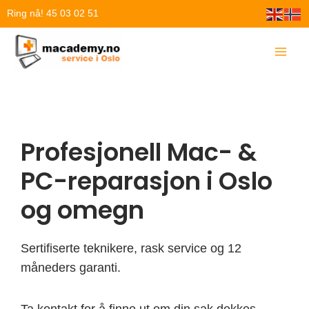
Hopp
Ring nå! 45 03 02 51
rett
til
innholdet
Profesjonell Mac- &
PC-reparasjon i Oslo
og omegn
Sertifiserte teknikere, rask service og 12
måneders garanti.
Ta kontakt for å finne ut om din sak dekkes