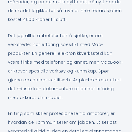
måneder, og da de skulle bytte det på nytt hadde
de skadet logikkortet så mye at hele reparasjonen
kostet 4000 kroner til slutt.
Det jeg alltid anbefaler folk å sjekke, er om
verkstedet har erfaring spesifikt med Mac-
produkter. En generell elektronikkverkssted kan
være flinke med telefoner og annet, men MacBook-
er krever spesielle verktøy og kunnskap. Spør
gjerne om de har sertifiserte Apple-teknikere, eller i
det minste kan dokumentere at de har erfaring
med akkurat din modell.
En ting som skiller profesjonelle fra amatører, er
hvordan de kommuniserer om jobben. Et seriøst
verksted vil alltid gi deg en detaljert gjennomgang