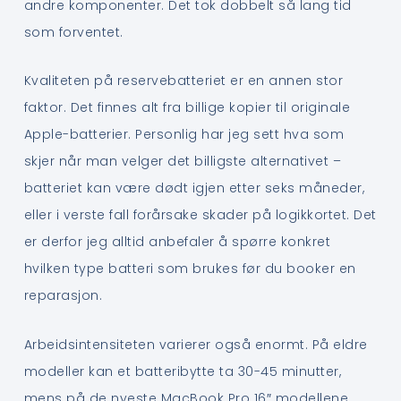
andre komponenter. Det tok dobbelt så lang tid
som forventet.
Kvaliteten på reservebatteriet er en annen stor
faktor. Det finnes alt fra billige kopier til originale
Apple-batterier. Personlig har jeg sett hva som
skjer når man velger det billigste alternativet –
batteriet kan være dødt igjen etter seks måneder,
eller i verste fall forårsake skader på logikkortet. Det
er derfor jeg alltid anbefaler å spørre konkret
hvilken type batteri som brukes før du booker en
reparasjon.
Arbeidsintensiteten varierer også enormt. På eldre
modeller kan et batteribytte ta 30-45 minutter,
mens på de nyeste MacBook Pro 16″ modellene