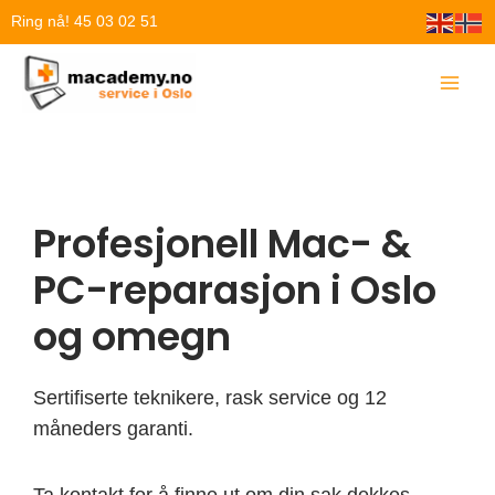
Hopp
Ring nå! 45 03 02 51
rett
til
innholdet
Profesjonell Mac- &
PC-reparasjon i Oslo
og omegn
Sertifiserte teknikere, rask service og 12
måneders garanti.
Ta kontakt for å finne ut om din sak dekkes