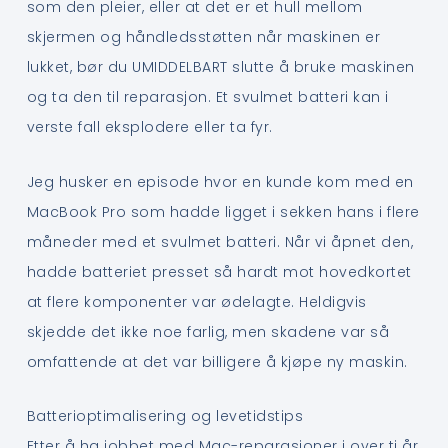
som den pleier, eller at det er et hull mellom
skjermen og håndledsstøtten når maskinen er
lukket, bør du UMIDDELBART slutte å bruke maskinen
og ta den til reparasjon. Et svulmet batteri kan i
verste fall eksplodere eller ta fyr.
Jeg husker en episode hvor en kunde kom med en
MacBook Pro som hadde ligget i sekken hans i flere
måneder med et svulmet batteri. Når vi åpnet den,
hadde batteriet presset så hardt mot hovedkortet
at flere komponenter var ødelagte. Heldigvis
skjedde det ikke noe farlig, men skadene var så
omfattende at det var billigere å kjøpe ny maskin.
Batterioptimalisering og levetidstips
Etter å ha jobbet med Mac-reparasjoner i over ti år,