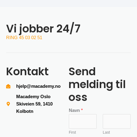
Vi jobber 24/7
RING 45 03 02 51
Kontakt
Send
melding til
hjelp@macademy.no
oss
Macademy Oslo
Skiveien 59, 1410
Navn
*
Kolbotn
First
Last