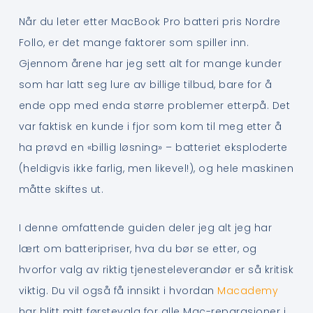
Når du leter etter MacBook Pro batteri pris Nordre
Follo, er det mange faktorer som spiller inn.
Gjennom årene har jeg sett alt for mange kunder
som har latt seg lure av billige tilbud, bare for å
ende opp med enda større problemer etterpå. Det
var faktisk en kunde i fjor som kom til meg etter å
ha prøvd en «billig løsning» – batteriet eksploderte
(heldigvis ikke farlig, men likevel!), og hele maskinen
måtte skiftes ut.
I denne omfattende guiden deler jeg alt jeg har
lært om batteripriser, hva du bør se etter, og
hvorfor valg av riktig tjenesteleverandør er så kritisk
viktig. Du vil også få innsikt i hvordan
Macademy
har blitt mitt førstevalg for alle Mac-reparasjoner i