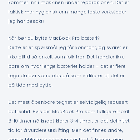
kommer inn i maskinen under reparasjonen. Det er
faktisk mer hygienisk enn mange faste verksteder
jeg har besøkt!
Når bør du bytte MacBook Pro batteri?
Dette er et spørsmål jeg får konstant, og svaret er
ikke alltid så enkelt som folk tror. Det handler ikke
bare om hvor lenge batteriet holder – det er flere
tegn du bør være obs på som indikerer at det er
på tide med bytte.
Det mest åpenbare tegnet er selvfølgelig redusert
batteritid. Hvis din MacBook Pro som tidligere holdt
8-10 timer nå knapt klarer 3-4 timer, er det definitivt
tid for å vurdere utskifting. Men det finnes andre,
mer subtile tegn som jeg har lært å kjenne igjen