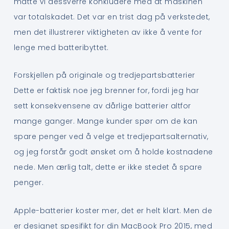
måtte vi dessverre konkludere med at maskinen
var totalskadet. Det var en trist dag på verkstedet,
men det illustrerer viktigheten av ikke å vente for
lenge med batteribyttet.
Forskjellen på originale og tredjepartsbatterier
Dette er faktisk noe jeg brenner for, fordi jeg har
sett konsekvensene av dårlige batterier altfor
mange ganger. Mange kunder spør om de kan
spare penger ved å velge et tredjepartsalternativ,
og jeg forstår godt ønsket om å holde kostnadene
nede. Men ærlig talt, dette er ikke stedet å spare
penger.
Apple-batterier koster mer, det er helt klart. Men de
er designet spesifikt for din MacBook Pro 2015, med