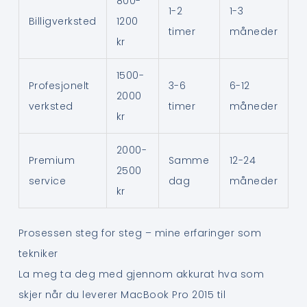
800-
1-2
1-3
Billigverksted
1200
timer
måneder
kr
1500-
Profesjonelt
3-6
6-12
2000
verksted
timer
måneder
kr
2000-
Premium
Samme
12-24
2500
service
dag
måneder
kr
Prosessen steg for steg – mine erfaringer som
tekniker
La meg ta deg med gjennom akkurat hva som
skjer når du leverer MacBook Pro 2015 til