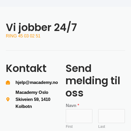
Vi jobber 24/7
RING 45 03 02 51
Kontakt
Send
melding til
hjelp@macademy.no
oss
Macademy Oslo
Skiveien 59, 1410
Navn
*
Kolbotn
First
Last