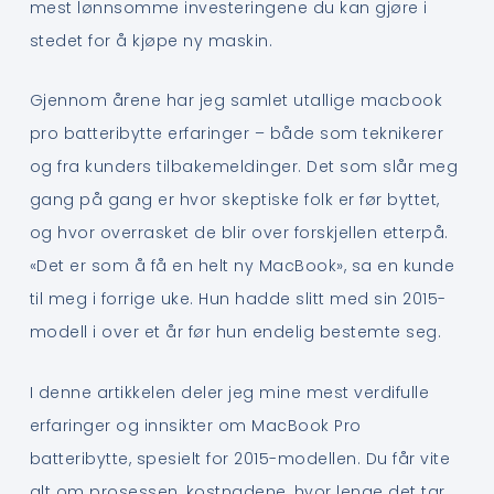
mest lønnsomme investeringene du kan gjøre i
stedet for å kjøpe ny maskin.
Gjennom årene har jeg samlet utallige macbook
pro batteribytte erfaringer – både som teknikerer
og fra kunders tilbakemeldinger. Det som slår meg
gang på gang er hvor skeptiske folk er før byttet,
og hvor overrasket de blir over forskjellen etterpå.
«Det er som å få en helt ny MacBook», sa en kunde
til meg i forrige uke. Hun hadde slitt med sin 2015-
modell i over et år før hun endelig bestemte seg.
I denne artikkelen deler jeg mine mest verdifulle
erfaringer og innsikter om MacBook Pro
batteribytte, spesielt for 2015-modellen. Du får vite
alt om prosessen, kostnadene, hvor lenge det tar,