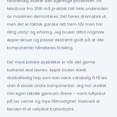
nødvendig, starter den egentlige prosessen. På
MacBook Pro 2015 må praktisk talt hele undersiden
av maskinen demonteres. Det høres dramatisk ut,
men det er faktisk ganske rett frem når man har
riktig utstyr og erfaring. Jeg bruker alltid originale
Apple-skruer og passer ekstremt godt på at alle
komponenter håndteres forsiktig.
Det mest kritiske øyeblikket er når det gamle
batteriet skal løsnes. Apple bruker sterkt
dobbeltsidig teip som kan være vanskelig å få løs
uten å skade andre komponenter. Jeg har utviklet
min egen teknikk gjennom årene – varm luftpistol
på lav varme og mye tålmodighet. Hastverk er
fienden til et vellykket batteribytte.