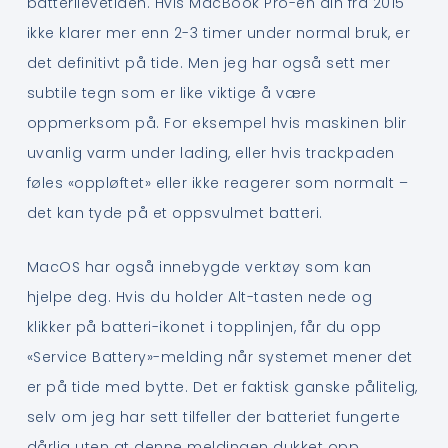
batterilevetiden. Hvis MacBook Pro-en din fra 2015
ikke klarer mer enn 2-3 timer under normal bruk, er
det definitivt på tide. Men jeg har også sett mer
subtile tegn som er like viktige å være
oppmerksom på. For eksempel hvis maskinen blir
uvanlig varm under lading, eller hvis trackpaden
føles «oppløftet» eller ikke reagerer som normalt –
det kan tyde på et oppsvulmet batteri.
MacOS har også innebygde verktøy som kan
hjelpe deg. Hvis du holder Alt-tasten nede og
klikker på batteri-ikonet i topplinjen, får du opp
«Service Battery»-melding når systemet mener det
er på tide med bytte. Det er faktisk ganske pålitelig,
selv om jeg har sett tilfeller der batteriet fungerte
dårlig uten at denne meldingen dukket opp.