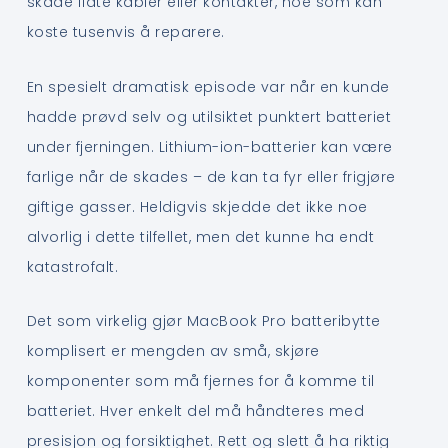
skade flate kabler eller kontakter, noe som kan
koste tusenvis å reparere.
En spesielt dramatisk episode var når en kunde
hadde prøvd selv og utilsiktet punktert batteriet
under fjerningen. Lithium-ion-batterier kan være
farlige når de skades – de kan ta fyr eller frigjøre
giftige gasser. Heldigvis skjedde det ikke noe
alvorlig i dette tilfellet, men det kunne ha endt
katastrofalt.
Det som virkelig gjør MacBook Pro batteribytte
komplisert er mengden av små, skjøre
komponenter som må fjernes for å komme til
batteriet. Hver enkelt del må håndteres med
presisjon og forsiktighet. Rett og slett å ha riktig