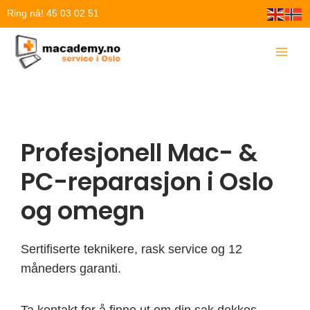
Hopp
Ring nå! 45 03 02 51
rett
til
innholdet
Profesjonell Mac- &
PC-reparasjon i Oslo
og omegn
Sertifiserte teknikere, rask service og 12
måneders garanti.
Ta kontakt for å finne ut om din sak dekkes