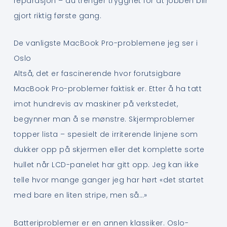
reparasjon – du trenger trygghet for at jobben blir
gjort riktig første gang.
De vanligste MacBook Pro-problemene jeg ser i
Oslo
Altså, det er fascinerende hvor forutsigbare
MacBook Pro-problemer faktisk er. Etter å ha tatt
imot hundrevis av maskiner på verkstedet,
begynner man å se mønstre. Skjermproblemer
topper lista – spesielt de irriterende linjene som
dukker opp på skjermen eller det komplette sorte
hullet når LCD-panelet har gitt opp. Jeg kan ikke
telle hvor mange ganger jeg har hørt «det startet
med bare en liten stripe, men så…»
Batteriproblemer er en annen klassiker. Oslo-