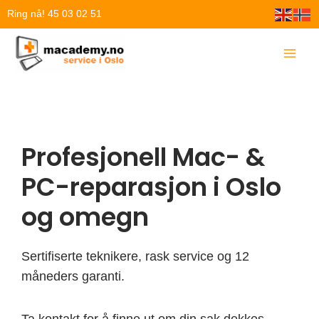
Hopp
Ring nå! 45 03 02 51
rett
til
innholdet
Profesjonell Mac- &
PC-reparasjon i Oslo
og omegn
Sertifiserte teknikere, rask service og 12
måneders garanti.
Ta kontakt for å finne ut om din sak dekkes