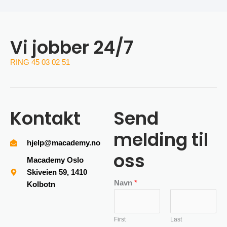
Vi jobber 24/7
RING 45 03 02 51
Kontakt
Send
melding til
hjelp@macademy.no
oss
Macademy Oslo
Skiveien 59, 1410
Navn
*
Kolbotn
First
Last