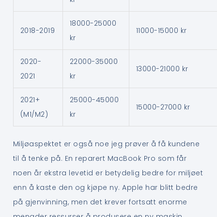
18000-25000
2018-2019
11000-15000 kr
kr
2020-
22000-35000
13000-21000 kr
2021
kr
2021+
25000-45000
15000-27000 kr
(M1/M2)
kr
Miljøaspektet er også noe jeg prøver å få kundene
til å tenke på. En reparert MacBook Pro som får
noen år ekstra levetid er betydelig bedre for miljøet
enn å kaste den og kjøpe ny. Apple har blitt bedre
på gjenvinning, men det krever fortsatt enorme
mengder ressurser å produsere en ny maskin.