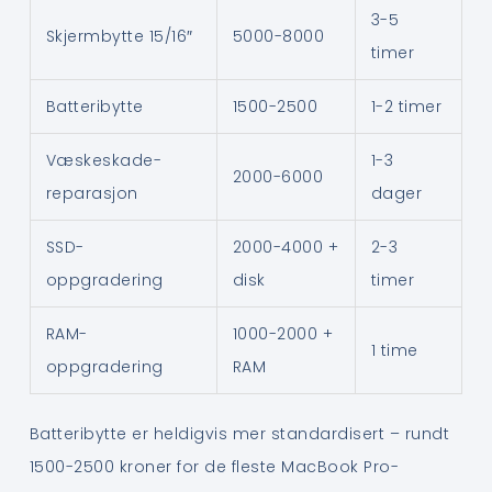
3-5
Skjermbytte 15/16″
5000-8000
timer
Batteribytte
1500-2500
1-2 timer
Væskeskade-
1-3
2000-6000
reparasjon
dager
SSD-
2000-4000 +
2-3
oppgradering
disk
timer
RAM-
1000-2000 +
1 time
oppgradering
RAM
Batteribytte er heldigvis mer standardisert – rundt
1500-2500 kroner for de fleste MacBook Pro-