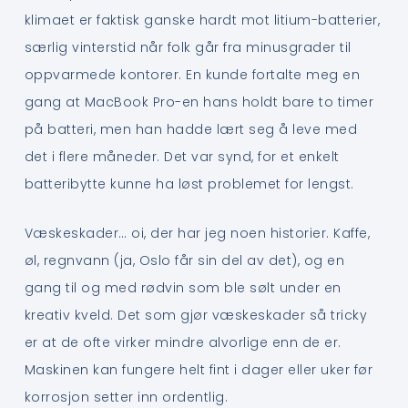
klimaet er faktisk ganske hardt mot litium-batterier,
særlig vinterstid når folk går fra minusgrader til
oppvarmede kontorer. En kunde fortalte meg en
gang at MacBook Pro-en hans holdt bare to timer
på batteri, men han hadde lært seg å leve med
det i flere måneder. Det var synd, for et enkelt
batteribytte kunne ha løst problemet for lengst.
Væskeskader… oi, der har jeg noen historier. Kaffe,
øl, regnvann (ja, Oslo får sin del av det), og en
gang til og med rødvin som ble sølt under en
kreativ kveld. Det som gjør væskeskader så tricky
er at de ofte virker mindre alvorlige enn de er.
Maskinen kan fungere helt fint i dager eller uker før
korrosjon setter inn ordentlig.