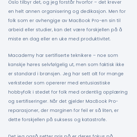
Oslo tilbyr det, og jeg forstår hvorfor – det krever
en helt annen organisering og dedikasjon. Men for
folk som er avhengige av MacBook Pro-en sin til
arbeid eller studier, kan det være forskjellen på å
miste en dag eller en uke med produktivitet.
Macademy har sertifiserte teknikere – noe som
kanskje høres selvfølgelig ut, men som faktisk ikke
er standard i bransjen. Jeg har sett alt for mange
verksteder som opererer med entusiastiske
hobbyfolk i stedet for folk med ordentlig opplæring
og sertifiseringer. Når det gjelder MacBook Pro-
reparasjoner, der marginen for feil er så liten, er
dette forskjellen på suksess og katastrofe.
Det jeg også setter pris på er deres fokus på