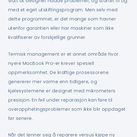
slutt at designet hadde problemer, og startet til og
med et eget utskiftingsprogram. Men selv med
dette programmet, er det mange som havner
utenfor garantien eller har maskiner som ikke
kvalifiserer av forskjellige grunner.
Termisk management er et annet område hvor
nyere MacBook Pro-er krever spesiell
oppmerksomhet. De kraftige prosessorene
genererer mer varme enn tidligere, og
kjølesystemene er designet med mikrometers
presisjon. En feil under reparasjon kan føre til
overopphetingsproblemer som ikke blir oppdaget
før senere.
Når det lønner seg å reparere versus kjøpe ny