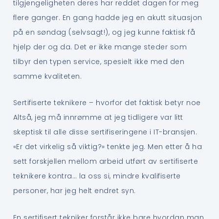
tilgjengeligheten deres har reddet dagen for meg
flere ganger. En gang hadde jeg en akutt situasjon
på en søndag (selvsagt!), og jeg kunne faktisk få
hjelp der og da. Det er ikke mange steder som
tilbyr den typen service, spesielt ikke med den
samme kvaliteten.
Sertifiserte teknikere – hvorfor det faktisk betyr noe
Altså, jeg må innrømme at jeg tidligere var litt
skeptisk til alle disse sertifiseringene i IT-bransjen.
«Er det virkelig så viktig?» tenkte jeg. Men etter å ha
sett forskjellen mellom arbeid utført av sertifiserte
teknikere kontra… la oss si, mindre kvalifiserte
personer, har jeg helt endret syn.
En sertifisert tekniker forstår ikke bare hvordan man