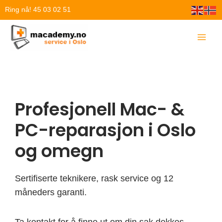
Hopp
Ring nå! 45 03 02 51
rett
til
innholdet
Profesjonell Mac- &
PC-reparasjon i Oslo
og omegn
Sertifiserte teknikere, rask service og 12
måneders garanti.
Ta kontakt for å finne ut om din sak dekkes