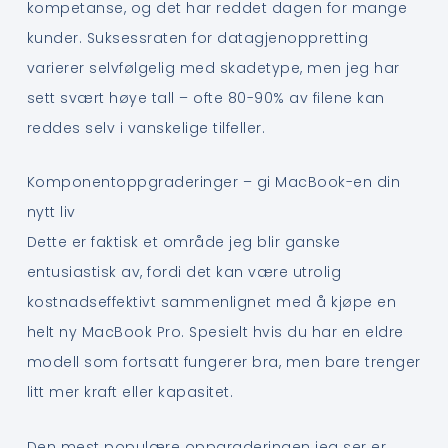
kompetanse, og det har reddet dagen for mange
kunder. Suksessraten for datagjenoppretting
varierer selvfølgelig med skadetype, men jeg har
sett svært høye tall – ofte 80-90% av filene kan
reddes selv i vanskelige tilfeller.
Komponentoppgraderinger – gi MacBook-en din
nytt liv
Dette er faktisk et område jeg blir ganske
entusiastisk av, fordi det kan være utrolig
kostnadseffektivt sammenlignet med å kjøpe en
helt ny MacBook Pro. Spesielt hvis du har en eldre
modell som fortsatt fungerer bra, men bare trenger
litt mer kraft eller kapasitet.
Den mest populære oppgraderingen jeg ser er