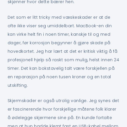
skjønner hvor dette bærer hen.
Det som er litt tricky med væskeskader er at de
ofte ikke viser seg umiddelbart. MacBook-en din
kan virke helt fin i noen timer, kanskje til og med
dager, før korrosjon begynner å gjøre skade på
hovedkortet. Jeg har lært at det er kritisk viktig å få
profesjonell hjelp så raskt som mulig, helst innen 24
timer. Det kan bokstavelig talt være forskjellen på
en reparasjon på noen tusen kroner og en total
utskifting.
Skjermskader er også utrolig vanlige. Jeg synes det
er fascinerende hvor forskjellige måtene folk klarer
å ødelegge skjermene sine på. En kunde fortalte
meg at hun hadde klemt fast en USB-kabel mellom