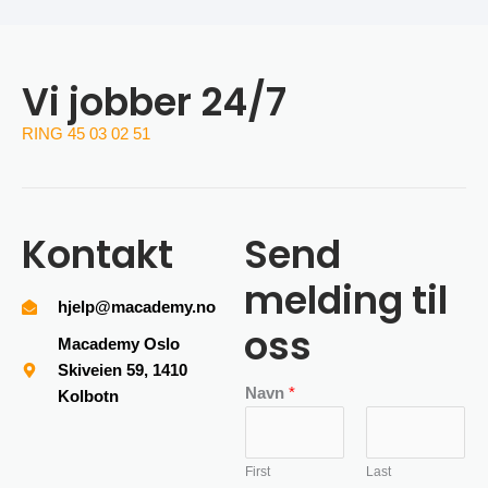
Vi jobber 24/7
RING 45 03 02 51
Kontakt
Send
melding til
hjelp@macademy.no
oss
Macademy Oslo
Skiveien 59, 1410
Navn
*
Kolbotn
First
Last