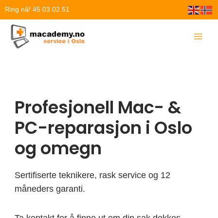
Hopp
Ring nå! 45 03 02 51
rett
til
innholdet
Profesjonell Mac- &
PC-reparasjon i Oslo
og omegn
Sertifiserte teknikere, rask service og 12
måneders garanti.
Ta kontakt for å finne ut om din sak dekkes