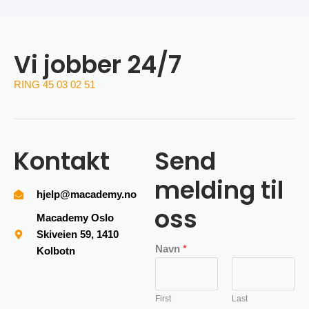
Vi jobber 24/7
RING 45 03 02 51
Kontakt
Send
melding til
hjelp@macademy.no
oss
Macademy Oslo
Skiveien 59, 1410
Navn
*
Kolbotn
First
Last