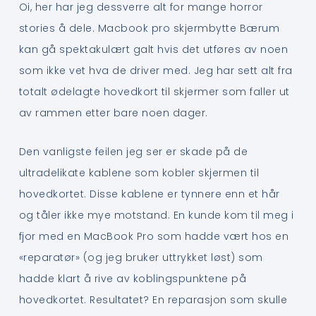
Oi, her har jeg dessverre alt for mange horror
stories å dele. Macbook pro skjermbytte Bærum
kan gå spektakulært galt hvis det utføres av noen
som ikke vet hva de driver med. Jeg har sett alt fra
totalt ødelagte hovedkort til skjermer som faller ut
av rammen etter bare noen dager.
Den vanligste feilen jeg ser er skade på de
ultradelikate kablene som kobler skjermen til
hovedkortet. Disse kablene er tynnere enn et hår
og tåler ikke mye motstand. En kunde kom til meg i
fjor med en MacBook Pro som hadde vært hos en
«reparatør» (og jeg bruker uttrykket løst) som
hadde klart å rive av koblingspunktene på
hovedkortet. Resultatet? En reparasjon som skulle