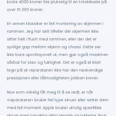
koste 4000 kroner ble plutselig til en totalskade på
over 15 000 kroner.
En annen klassiker er feil montering av skjermen i
rammen. Jeg har sett tilfeller der skjermen ikke
sitter helt i flush med rammen, eller der det er
synlige gap mellom skjerm og chassi. Dette ser
ikke bare uprofesjonelt ut, men gjør også maskinen
sårbar for støv og fuktighet. Det er også et klart
tegn på at reparatøren ikke har den nødvendige
presisjonen eller tålmodigheten jobben krever.
Noe som virkelig får meg til å se rødt, er når
«reparatører» bruker feil type skruer eller setter dem
med feil moment. Apple bruker utrolig spesifikke
skruer med nøyaktig riktig lengde og tykkelse. Bruk