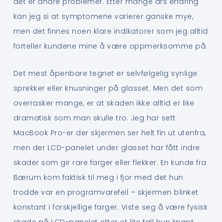
det er andre problemer. Etter mange års erfaring
kan jeg si at symptomene varierer ganske mye,
men det finnes noen klare indikatorer som jeg alltid
forteller kundene mine å være oppmerksomme på.
Det mest åpenbare tegnet er selvfølgelig synlige
sprekker eller knusninger på glasset. Men det som
overrasker mange, er at skaden ikke alltid er like
dramatisk som man skulle tro. Jeg har sett
MacBook Pro-er der skjermen ser helt fin ut utenfra,
men der LCD-panelet under glasset har fått indre
skader som gir rare farger eller flekker. En kunde fra
Bærum kom faktisk til meg i fjor med det hun
trodde var en programvarefeil – skjermen blinket
konstant i forskjellige farger. Viste seg å være fysisk
skade på LCD-panelet etter et lite fall hun knapt