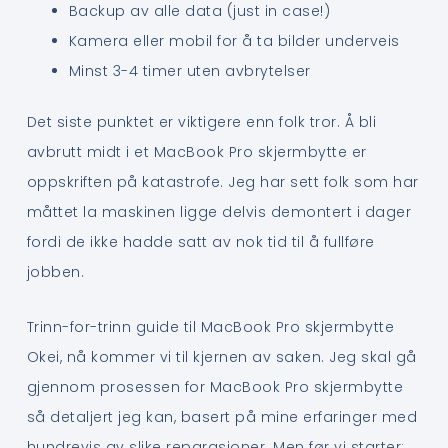
Backup av alle data (just in case!)
Kamera eller mobil for å ta bilder underveis
Minst 3-4 timer uten avbrytelser
Det siste punktet er viktigere enn folk tror. Å bli
avbrutt midt i et MacBook Pro skjermbytte er
oppskriften på katastrofe. Jeg har sett folk som har
måttet la maskinen ligge delvis demontert i dager
fordi de ikke hadde satt av nok tid til å fullføre
jobben.
Trinn-for-trinn guide til MacBook Pro skjermbytte
Okei, nå kommer vi til kjernen av saken. Jeg skal gå
gjennom prosessen for MacBook Pro skjermbytte
så detaljert jeg kan, basert på mine erfaringer med
hundrevis av slike reparasjoner. Men før vi starter: