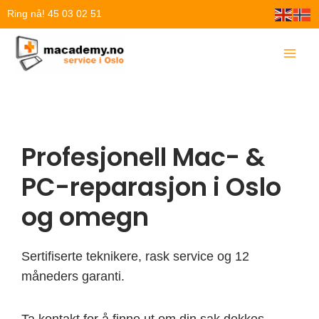
Hopp
Ring nå! 45 03 02 51
rett
til
innholdet
Profesjonell Mac- &
PC-reparasjon i Oslo
og omegn
Sertifiserte teknikere, rask service og 12
måneders garanti.
Ta kontakt for å finne ut om din sak dekkes