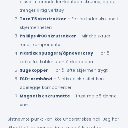
disse irriterende femkantede skruene, og du
trenger riktig verktøy
Torx T5 skrutrekker
– For de indre skruene i
skjermenheten
Phillips #00 skrutrekker
– Mindre skruer
rundt komponenter
Plastikk spudgers/åpneverktøy
– For å
koble fra kabler uten å skade dem
Sugekopper
– For å løfte skjermen trygt
ESD-armbånd
– Statisk elektrisitet kan
ødelegge komponenter
Magnetisk skrumatte
– Trust me på denne
ene!
Sistnevnte punkt kan ikke understrekes nok. Jeg har
tilbrakt altfor mange timer med å lete etter