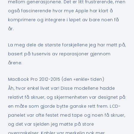
mellom generasjonene. Det er litt frustrerende, men
også fascinerende hvor mye Apple har klart å
komprimere og integrere i løpet av bare noen få
år.
La meg dele de største forskjellene jeg har møtt på,
basert på tusenvis av reparasjoner gjennom
årene:
MacBook Pro 2012-2015 (den «enkle» tiden)
Åh, hvor enkel livet var! Disse modellene hadde
relativt få skruer, og skjermenheten var designet på
en måte som gjorde bytte ganske rett frem. LCD-
panelet var ofte festet med tape og noen få skruer,
og det var sjelden jeg møtte på store
overraskelser. Kabler var merkelig nok mer