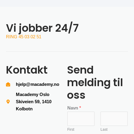
Vi jobber 24/7
RING 45 03 02 51
Kontakt
Send
melding til
hjelp@macademy.no
oss
Macademy Oslo
Skiveien 59, 1410
Navn
*
Kolbotn
First
Last