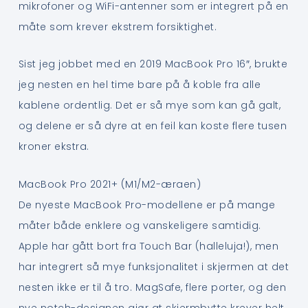
mikrofoner og WiFi-antenner som er integrert på en
måte som krever ekstrem forsiktighet.
Sist jeg jobbet med en 2019 MacBook Pro 16″, brukte
jeg nesten en hel time bare på å koble fra alle
kablene ordentlig. Det er så mye som kan gå galt,
og delene er så dyre at en feil kan koste flere tusen
kroner ekstra.
MacBook Pro 2021+ (M1/M2-æraen)
De nyeste MacBook Pro-modellene er på mange
måter både enklere og vanskeligere samtidig.
Apple har gått bort fra Touch Bar (halleluja!), men
har integrert så mye funksjonalitet i skjermen at det
nesten ikke er til å tro. MagSafe, flere porter, og den
nye notch-designen gjør at skjermbytte krever helt