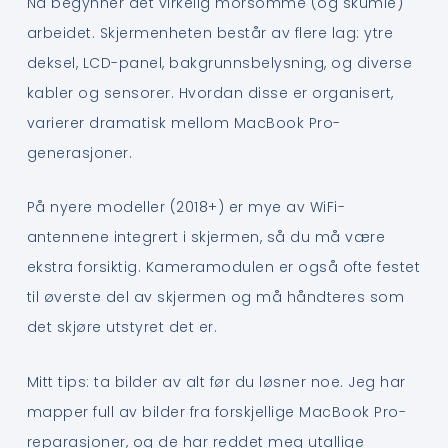
Nå begynner det virkelig morsomme (og skumle)
arbeidet. Skjermenheten består av flere lag: ytre
deksel, LCD-panel, bakgrunnsbelysning, og diverse
kabler og sensorer. Hvordan disse er organisert,
varierer dramatisk mellom MacBook Pro-
generasjoner.
På nyere modeller (2018+) er mye av WiFi-
antennene integrert i skjermen, så du må være
ekstra forsiktig. Kameramodulen er også ofte festet
til øverste del av skjermen og må håndteres som
det skjøre utstyret det er.
Mitt tips: ta bilder av alt før du løsner noe. Jeg har
mapper full av bilder fra forskjellige MacBook Pro-
reparasjoner, og de har reddet meg utallige