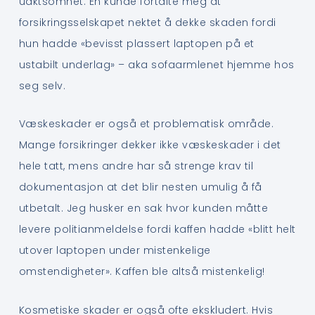
uaktsomhet. En kunde fortalte meg at
forsikringsselskapet nektet å dekke skaden fordi
hun hadde «bevisst plassert laptopen på et
ustabilt underlag» – aka sofaarmlenet hjemme hos
seg selv.
Væskeskader er også et problematisk område.
Mange forsikringer dekker ikke væskeskader i det
hele tatt, mens andre har så strenge krav til
dokumentasjon at det blir nesten umulig å få
utbetalt. Jeg husker en sak hvor kunden måtte
levere politianmeldelse fordi kaffen hadde «blitt helt
utover laptopen under mistenkelige
omstendigheter». Kaffen ble altså mistenkelig!
Kosmetiske skader er også ofte ekskludert. Hvis