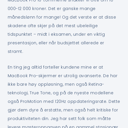
MacBook Pro 16-tommerne snakker vi ofte om 10
000-12 000 kroner. Det er ganske mange
månedslønn for mange! Og det verste er at disse
skadene ofte skjer på det mest ubeleilige
tidspunktet – midt i eksamen, under en viktig
presentasjon, eller når budsjettet allerede er
stramt.
En ting jeg alltid forteller kundene mine er at
MacBook Pro-skjermer er utrolig avanserte. De har
ikke bare høy oppløsning, men også Retina-
teknologi, True Tone, og på de nyeste modellene
også ProMotion med 120Hz oppdateringsrate. Dette
gjør dem dyre å erstatte, men også helt kritiske for
produktiviteten din. Jeg har sett folk som måtte
levere masteroppgaven på en gammel stasjonær