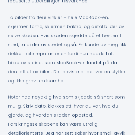
reduserte utbetalingen tilsvarende.
Ta bilder fra flere vinkler – hele MacBook-en,
skjermen forfra, skjermen bakfra, og detaljbilder av
selve skaden. Hvis skaden skjedde på et bestemt
sted, ta bilder av stedet også. En kunde av meg fikk
dekket hele reparasjonen fordi hun hadde tatt
bilde av steinet som MacBook-en landet på da
den falt ut av bilen. Det beviste at det var en ulykke
og ikke grov uaktsomhet.
Noter ned nøyaktig hva som skjedde så snart som
mulig. Skriv dato, klokkeslett, hvor du var, hva du
gjorde, og hvordan skaden oppstod.
Forsikringsselskapene kan være utrolig
detaljorienterte. Jeg har sett saker hvor small avvik