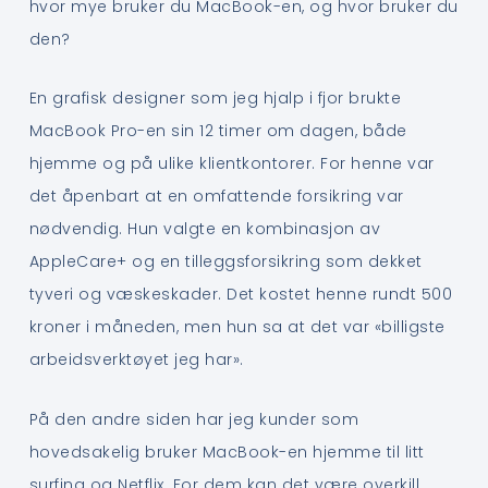
hvor mye bruker du MacBook-en, og hvor bruker du
den?
En grafisk designer som jeg hjalp i fjor brukte
MacBook Pro-en sin 12 timer om dagen, både
hjemme og på ulike klientkontorer. For henne var
det åpenbart at en omfattende forsikring var
nødvendig. Hun valgte en kombinasjon av
AppleCare+ og en tilleggsforsikring som dekket
tyveri og væskeskader. Det kostet henne rundt 500
kroner i måneden, men hun sa at det var «billigste
arbeidsverktøyet jeg har».
På den andre siden har jeg kunder som
hovedsakelig bruker MacBook-en hjemme til litt
surfing og Netflix. For dem kan det være overkill