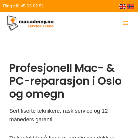
Hopp
Ring nå! 45 03 02 51
rett
til
innholdet
Profesjonell Mac- &
PC-reparasjon i Oslo
og omegn
Sertifiserte teknikere, rask service og 12
måneders garanti.
Ta kontakt for å finne ut om din sak dekkes