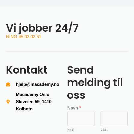
Vi jobber 24/7
RING 45 03 02 51
Kontakt
Send
melding til
hjelp@macademy.no
oss
Macademy Oslo
Skiveien 59, 1410
Navn
*
Kolbotn
First
Last