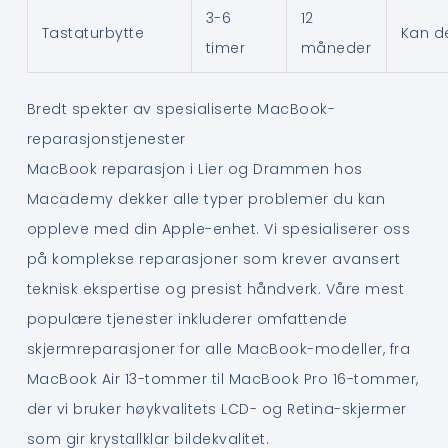
3-6
12
Tastaturbytte
Kan d
timer
måneder
Bredt spekter av spesialiserte MacBook-
reparasjonstjenester
MacBook reparasjon i Lier og Drammen hos
Macademy dekker alle typer problemer du kan
oppleve med din Apple-enhet. Vi spesialiserer oss
på komplekse reparasjoner som krever avansert
teknisk ekspertise og presist håndverk. Våre mest
populære tjenester inkluderer omfattende
skjermreparasjoner for alle MacBook-modeller, fra
MacBook Air 13-tommer til MacBook Pro 16-tommer,
der vi bruker høykvalitets LCD- og Retina-skjermer
som gir krystallklar bildekvalitet.