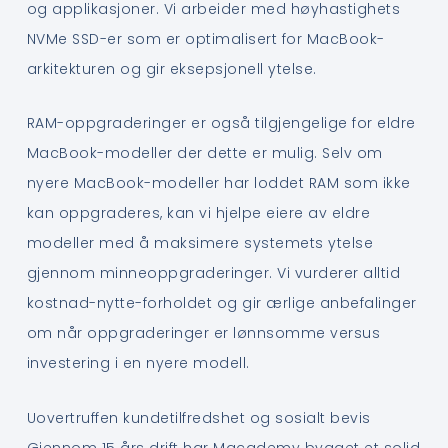
og applikasjoner. Vi arbeider med høyhastighets
NVMe SSD-er som er optimalisert for MacBook-
arkitekturen og gir eksepsjonell ytelse.
RAM-oppgraderinger er også tilgjengelige for eldre
MacBook-modeller der dette er mulig. Selv om
nyere MacBook-modeller har loddet RAM som ikke
kan oppgraderes, kan vi hjelpe eiere av eldre
modeller med å maksimere systemets ytelse
gjennom minneoppgraderinger. Vi vurderer alltid
kostnad-nytte-forholdet og gir ærlige anbefalinger
om når oppgraderinger er lønnsomme versus
investering i en nyere modell.
Uovertruffen kundetilfredshet og sosialt bevis
Gjennom 15 års drift har Macademy bygget et solid