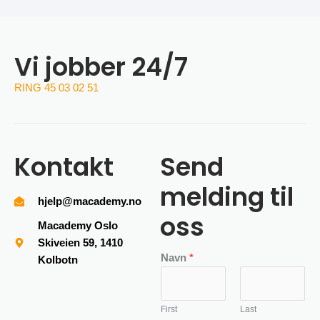
Vi jobber 24/7
RING 45 03 02 51
Kontakt
Send
melding til
hjelp@macademy.no
oss
Macademy Oslo
Skiveien 59, 1410
Navn
*
Kolbotn
First
Last