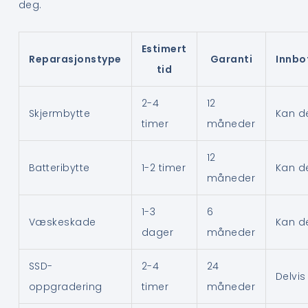
deg.
Estimert
Reparasjonstype
Garanti
Innbo
tid
2-4
12
Skjermbytte
Kan d
timer
måneder
12
Batteribytte
1-2 timer
Kan d
måneder
1-3
6
Væskeskade
Kan d
dager
måneder
SSD-
2-4
24
Delvis
oppgradering
timer
måneder