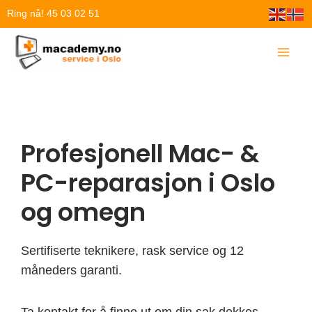
Hopp
Ring nå! 45 03 02 51
rett
til
innholdet
Profesjonell Mac- &
PC-reparasjon i Oslo
og omegn
Sertifiserte teknikere, rask service og 12
måneders garanti.
Ta kontakt for å finne ut om din sak dekkes