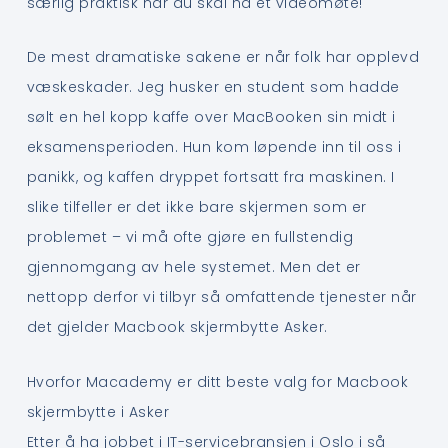
særlig praktisk når du skal ha et videomøte!
De mest dramatiske sakene er når folk har opplevd
væskeskader. Jeg husker en student som hadde
sølt en hel kopp kaffe over MacBooken sin midt i
eksamensperioden. Hun kom løpende inn til oss i
panikk, og kaffen dryppet fortsatt fra maskinen. I
slike tilfeller er det ikke bare skjermen som er
problemet – vi må ofte gjøre en fullstendig
gjennomgang av hele systemet. Men det er
nettopp derfor vi tilbyr så omfattende tjenester når
det gjelder Macbook skjermbytte Asker.
Hvorfor Macademy er ditt beste valg for Macbook
skjermbytte i Asker
Etter å ha jobbet i IT-servicebransjen i Oslo i så