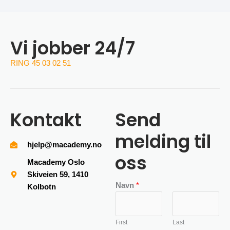
Vi jobber 24/7
RING 45 03 02 51
Kontakt
Send
melding til
hjelp@macademy.no
oss
Macademy Oslo
Skiveien 59, 1410
Navn
*
Kolbotn
First
Last