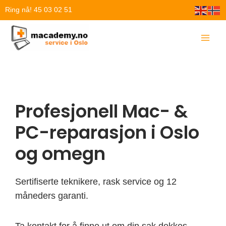
Hopp
Ring nå! 45 03 02 51
rett
til
innholdet
Profesjonell Mac- &
PC-reparasjon i Oslo
og omegn
Sertifiserte teknikere, rask service og 12
måneders garanti.
Ta kontakt for å finne ut om din sak dekkes