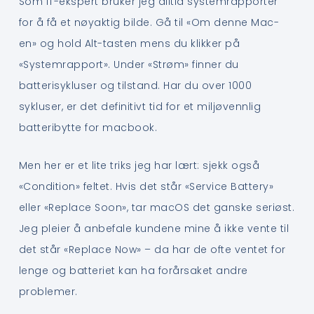
Som IT-ekspert bruker jeg alltid systemrapporter
for å få et nøyaktig bilde. Gå til «Om denne Mac-
en» og hold Alt-tasten mens du klikker på
«Systemrapport». Under «Strøm» finner du
batterisykluser og tilstand. Har du over 1000
sykluser, er det definitivt tid for et miljøvennlig
batteribytte for macbook.
Men her er et lite triks jeg har lært: sjekk også
«Condition» feltet. Hvis det står «Service Battery»
eller «Replace Soon», tar macOS det ganske seriøst.
Jeg pleier å anbefale kundene mine å ikke vente til
det står «Replace Now» – da har de ofte ventet for
lenge og batteriet kan ha forårsaket andre
problemer.