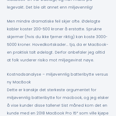
legevakt. Det ble alt annet enn miljøvennlig!
Men mindre dramatiske feil skjer ofte. Ødelagte
kabler koster 200-500 kroner å erstatte. Sprukne
skjermer (hvis du ikke fjerner riktig) kan koste 3000-
5000 kroner. Hovedkortskader… tja, da er MacBook-
en praktisk talt ødelagt. Derfor anbefaler jeg alltid
at folk vurderer risiko mot miljøgevinst nøye.
Kostnadsanalyse – miljøvennlig batteribytte versus
ny MacBook
Dette er kanskje det sterkeste argumentet for
miljøvennlig batteribytte for macbook, og jeg elsker
å vise kunder disse tallene! Sist måned kom det en
kunde med en 2018 MacBook Pro 15″ som ville kjøpe