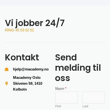
Vi jobber 24/7
RING 45 03 02 51
Kontakt
Send
melding til
hjelp@macademy.no
oss
Macademy Oslo
Skiveien 59, 1410
Navn
*
Kolbotn
First
Last