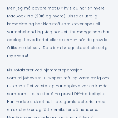
Men jeg må advare mot DIY hvis du har en nyere
MacBook Pro (2016 og nyere). Disse er utrolig
kompakte og har klebstoff som krever spesiell
varmebehandling. Jeg har sett for mange som har
ødelagt hovedkortet eller skjermen når de prøvde
å fiksere det selv. Da blir miljøregnskapet plutselig
mye verre!
Risikofaktorer ved hjemmereparasjon
Som miljøbevisst IT-ekspert må jeg være ærlig om
risikoene. Det verste jeg har opplevd var en kunde
som kom til oss etter å ha prøvd DIY-batteribytte.
Hun hadde stukket hull i det gamle batteriet med
en skrutrekker og fått kjemikalier på hendene.
MacBook-en var ødelagt, og hun måtte på