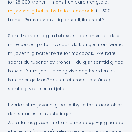
for 28 000 kroner – mens hun bare trengte et
miljøvennlig batteribytte for macbook
til 1 500
kroner. Ganske vanvittig forskjell, ikke sant?
Som IT-ekspert og miljøbevisst person vil jeg dele
mine beste tips for hvordan du kan gjennomføre et
miljøvennlig batteribytte for macbook. Ikke bare
sparer du tusener av kroner – du gjør samtidig noe
konkret for miljøet. La meg vise deg hvordan du
kan forlenge MacBook-en din med flere år og
samtidig være en miljøhelt.
Hvorfor et miljøvennlig batteribytte for macbook er
den smarteste investeringen
Altså, la meg være helt ærlig med deg – jeg hadde
ikke tenkt så mye på miljøaspektet før jeg begynte