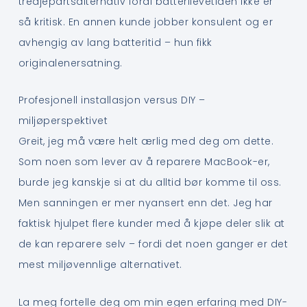
tredjepartsalternativ fordi batterilevetiden ikke er
så kritisk. En annen kunde jobber konsulent og er
avhengig av lang batteritid – hun fikk
originalenersatning.
Profesjonell installasjon versus DIY –
miljøperspektivet
Greit, jeg må være helt ærlig med deg om dette.
Som noen som lever av å reparere MacBook-er,
burde jeg kanskje si at du alltid bør komme til oss.
Men sanningen er mer nyansert enn det. Jeg har
faktisk hjulpet flere kunder med å kjøpe deler slik at
de kan reparere selv – fordi det noen ganger er det
mest miljøvennlige alternativet.
La meg fortelle deg om min egen erfaring med DIY-