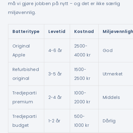
må vi gjøre jobben på nytt – og det er ikke særlig
miljøvennlig.
Batteritype
Levetid
Kostnad
Miljøvennlig
Original
2500-
4-6 år
God
Apple
4000 kr
Refurbished
1500-
3-5 år
Utmerket
original
2500 kr
Tredjeparti
1000-
2-4 år
Middels
premium
2000 kr
Tredjeparti
500-
1-2 år
Dårlig
budget
1000 kr