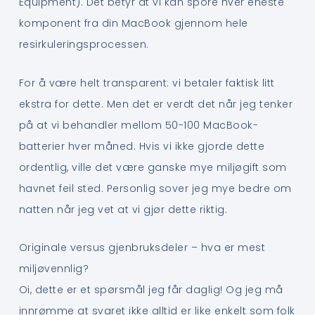
Equipment). Det betyr at vi kan spore hver eneste
komponent fra din MacBook gjennom hele
resirkuleringsprocessen.
For å være helt transparent: vi betaler faktisk litt
ekstra for dette. Men det er verdt det når jeg tenker
på at vi behandler mellom 50-100 MacBook-
batterier hver måned. Hvis vi ikke gjorde dette
ordentlig, ville det være ganske mye miljøgift som
havnet feil sted. Personlig sover jeg mye bedre om
natten når jeg vet at vi gjør dette riktig.
Originale versus gjenbruksdeler – hva er mest
miljøvennlig?
Oi, dette er et spørsmål jeg får daglig! Og jeg må
innrømme at svaret ikke alltid er like enkelt som folk