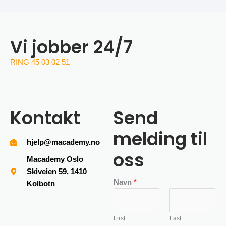
Vi jobber 24/7
RING 45 03 02 51
Kontakt
Send
melding til
hjelp@macademy.no
oss
Macademy Oslo
Skiveien 59, 1410
Navn
*
Kolbotn
First
Last