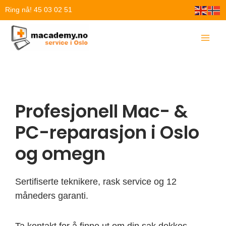
Hopp
Ring nå! 45 03 02 51
rett
til
innholdet
Profesjonell Mac- &
PC-reparasjon i Oslo
og omegn
Sertifiserte teknikere, rask service og 12
måneders garanti.
Ta kontakt for å finne ut om din sak dekkes