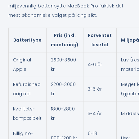
miljøvennlig batteribytte MacBook Pro faktisk det
mest økonomiske valget på lang sikt.
Pris (inkl.
Forventet
Batteritype
Miljøpå
montering)
levetid
Original
2500-3500
Lav (res
4-6 år
Apple
kr
materia
Refurbished
2200-3000
Meget l
3-5 år
original
kr
(gjenbr
Kvalitets-
1800-2800
3-4 år
Middel
kompatibelt
kr
Billig no-
6-18
800-1200 kr
Høy