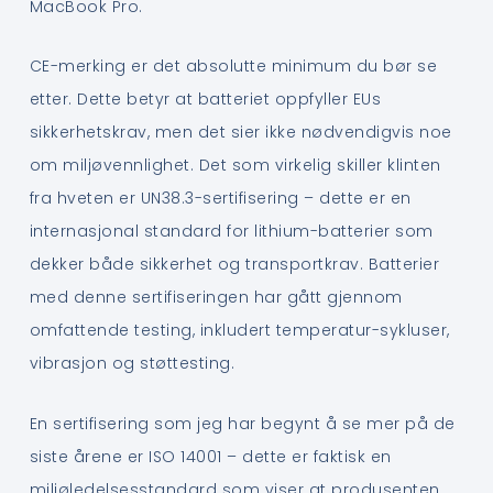
MacBook Pro.
CE-merking er det absolutte minimum du bør se
etter. Dette betyr at batteriet oppfyller EUs
sikkerhetskrav, men det sier ikke nødvendigvis noe
om miljøvennlighet. Det som virkelig skiller klinten
fra hveten er UN38.3-sertifisering – dette er en
internasjonal standard for lithium-batterier som
dekker både sikkerhet og transportkrav. Batterier
med denne sertifiseringen har gått gjennom
omfattende testing, inkludert temperatur-sykluser,
vibrasjon og støttesting.
En sertifisering som jeg har begynt å se mer på de
siste årene er ISO 14001 – dette er faktisk en
miljøledelsesstandard som viser at produsenten