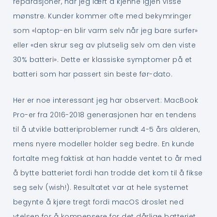
reparasjoner, har jeg lært å kjenne igjen visse
mønstre. Kunder kommer ofte med bekymringer
som «laptop-en blir varm selv når jeg bare surfer»
eller «den skrur seg av plutselig selv om den viste
30% batteri». Dette er klassiske symptomer på et
batteri som har passert sin beste før-dato.
Her er noe interessant jeg har observert: MacBook
Pro-er fra 2016-2018 generasjonen har en tendens
til å utvikle batteriproblemer rundt 4-5 års alderen,
mens nyere modeller holder seg bedre. En kunde
fortalte meg faktisk at han hadde ventet to år med
å bytte batteriet fordi han trodde det kom til å fikse
seg selv (wish!). Resultatet var at hele systemet
begynte å kjøre tregt fordi macOS droslet ned
ytelsen for å kompensere for det dårlige batteriet.