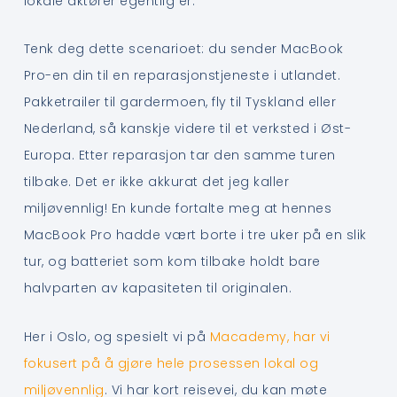
lokale aktører egentlig er.
Tenk deg dette scenarioet: du sender MacBook
Pro-en din til en reparasjonstjeneste i utlandet.
Pakketrailer til gardermoen, fly til Tyskland eller
Nederland, så kanskje videre til et verksted i Øst-
Europa. Etter reparasjon tar den samme turen
tilbake. Det er ikke akkurat det jeg kaller
miljøvennlig! En kunde fortalte meg at hennes
MacBook Pro hadde vært borte i tre uker på en slik
tur, og batteriet som kom tilbake holdt bare
halvparten av kapasiteten til originalen.
Her i Oslo, og spesielt vi på
Macademy, har vi
fokusert på å gjøre hele prosessen lokal og
miljøvennlig
. Vi har kort reisevei, du kan møte