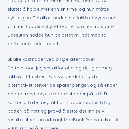
hadde fått montert et annet sted. Det hadde
sluttet å holde mer enn en time, og hun måtte
bytte igjen. Totalkostnaden ble faktisk høyere enn
om hun hadde valgt et kvalitetsbatteri fra starten!
Dessuten hadde hun belastet miljøet med to
batterier i stedet for ett.
Skjulte kostnader ved billige alternativer
Dette er noe jeg ser altfor ofte, og det gjør meg
faktisk litt frustrert. Folk velger det billigste
alternativet, tenker de sparer penger, og så ender
de opp med høyere totalkostnader på sikt. En
kunde fortalte meg at han hadde kjøpt et billig
batteri på nett og prøvd å sette det inn selv –
resultatet var en ødelagt MacBook Pro som kostet
8000 kroner å reparere.