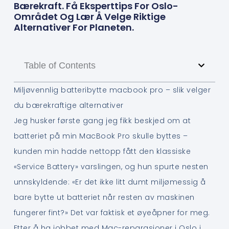
Bærekraft. Få Eksperttips For Oslo-
Området Og Lær Å Velge Riktige
Alternativer For Planeten.
Table of Contents
Miljøvennlig batteribytte macbook pro – slik velger
du bærekraftige alternativer
Jeg husker første gang jeg fikk beskjed om at
batteriet på min MacBook Pro skulle byttes –
kunden min hadde nettopp fått den klassiske
«Service Battery» varslingen, og hun spurte nesten
unnskyldende: «Er det ikke litt dumt miljømessig å
bare bytte ut batteriet når resten av maskinen
fungerer fint?» Det var faktisk et øyeåpner for meg.
Etter å ha jobbet med Mac-reparasjoner i Oslo i