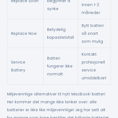
Replace Soon
begynner å
innen 1-2
synke
måneder
Bytt batteri
Betydelig
Replace Now
så snart
kapasitetsfall
som mulig
Kontakt
Batteri
Service
profesjonell
fungerer ikke
Battery
service
normalt
umiddelbart
Miljøvennlige alternativer til nytt MacBook-batteri
Her kommer det mange ikke tenker over: alle
batterier er ikke like miljøvennlige! Jeg har sett alt
for mange som bare bestiller det billigste batteriet