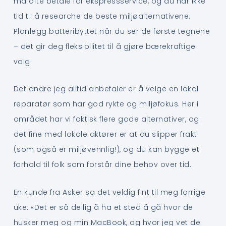
må ofte betale for ekspressservice, og du har ikke
tid til å researche de beste miljøalternativene.
Planlegg batteribyttet når du ser de første tegnene
– det gir deg fleksibilitet til å gjøre bærekraftige
valg.
Det andre jeg alltid anbefaler er å velge en lokal
reparatør som har god rykte og miljøfokus. Her i
området har vi faktisk flere gode alternativer, og
det fine med lokale aktører er at du slipper frakt
(som også er miljøvennlig!), og du kan bygge et
forhold til folk som forstår dine behov over tid.
En kunde fra Asker sa det veldig fint til meg forrige
uke: «Det er så deilig å ha et sted å gå hvor de
husker meg og min MacBook, og hvor jeg vet de