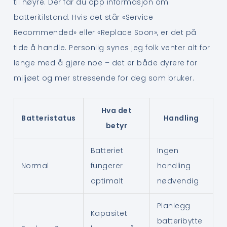
til høyre. Der får du opp informasjon om
batteritilstand. Hvis det står «Service
Recommended» eller «Replace Soon», er det på
tide å handle. Personlig synes jeg folk venter alt for
lenge med å gjøre noe – det er både dyrere for
miljøet og mer stressende for deg som bruker.
Hva det
Batteristatus
Handling
betyr
Batteriet
Ingen
Normal
fungerer
handling
optimalt
nødvendig
Planlegg
Kapasitet
batteribytte