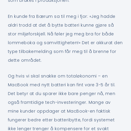
som brukes i produksjonen.
En kunde fra Bærum sa til meg i fjor: «Jeg hadde
aldri trodd at det å bytte batteri kunne gjøre så
stor miljøforskjell. Nå føler jeg meg bra for både
lommeboka og samvittigheten!» Det er akkurat den
type tilbakemelding som får meg til å brenne for
dette området.
Og hvis vi skal snakke om totaløkonomi – en
MacBook med nytt batteri kan fint vare 3-5 år til.
Det betyr at du sparer ikke bare penger nå, men
også framtidige tech-investeringer. Mange av
mine kunder oppdager at MacBook-en faktisk
fungerer bedre etter batteribytte, fordi systemet
ikke lenger trenger å kompensere for et svakt