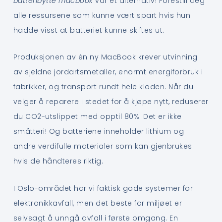
batteribytte macbook
var et alternativ! Forestill deg
alle ressursene som kunne vært spart hvis hun
hadde visst at batteriet kunne skiftes ut.
Produksjonen av én ny MacBook krever utvinning
av sjeldne jordartsmetaller, enormt energiforbruk i
fabrikker, og transport rundt hele kloden. Når du
velger å reparere i stedet for å kjøpe nytt, reduserer
du CO2-utslippet med opptil 80%. Det er ikke
småtteri! Og batteriene inneholder lithium og
andre verdifulle materialer som kan gjenbrukes
hvis de håndteres riktig.
I Oslo-området har vi faktisk gode systemer for
elektronikkavfall, men det beste for miljøet er
selvsagt å unngå avfall i første omgang. En