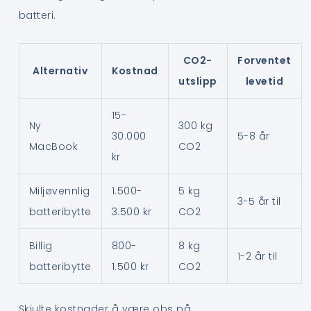
batteri.
CO2-
Forventet
Alternativ
Kostnad
utslipp
levetid
15-
Ny
300 kg
30.000
5-8 år
MacBook
CO2
kr
Miljøvennlig
1.500-
5 kg
3-5 år til
batteribytte
3.500 kr
CO2
Billig
800-
8 kg
1-2 år til
batteribytte
1.500 kr
CO2
Skjulte kostnader å være obs på