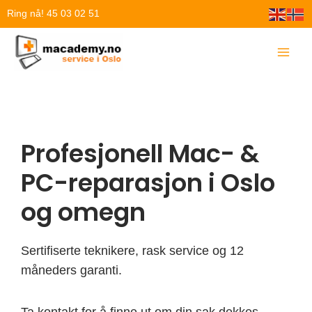
Hopp
Ring nå! 45 03 02 51
rett
til
innholdet
Profesjonell Mac- &
PC-reparasjon i Oslo
og omegn
Sertifiserte teknikere, rask service og 12
måneders garanti.
Ta kontakt for å finne ut om din sak dekkes