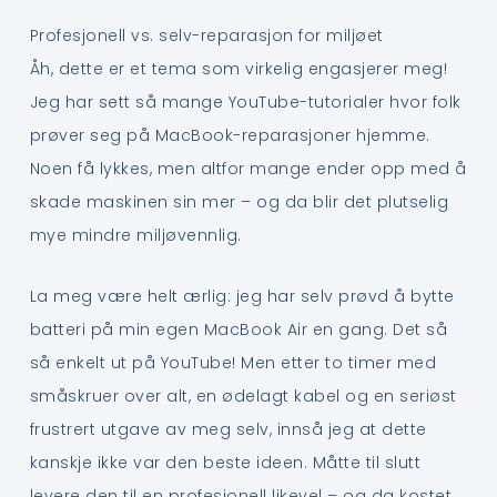
Profesjonell vs. selv-reparasjon for miljøet
Åh, dette er et tema som virkelig engasjerer meg!
Jeg har sett så mange YouTube-tutorialer hvor folk
prøver seg på MacBook-reparasjoner hjemme.
Noen få lykkes, men altfor mange ender opp med å
skade maskinen sin mer – og da blir det plutselig
mye mindre miljøvennlig.
La meg være helt ærlig: jeg har selv prøvd å bytte
batteri på min egen MacBook Air en gang. Det så
så enkelt ut på YouTube! Men etter to timer med
småskruer over alt, en ødelagt kabel og en seriøst
frustrert utgave av meg selv, innså jeg at dette
kanskje ikke var den beste ideen. Måtte til slutt
levere den til en profesjonell likevel – og da kostet