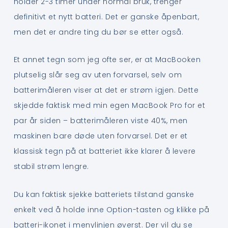
holder 2-3 timer under normal bruk, trenger
definitivt et nytt batteri. Det er ganske åpenbart,
men det er andre ting du bør se etter også.
Et annet tegn som jeg ofte ser, er at MacBooken
plutselig slår seg av uten forvarsel, selv om
batterimåleren viser at det er strøm igjen. Dette
skjedde faktisk med min egen MacBook Pro for et
par år siden – batterimåleren viste 40%, men
maskinen bare døde uten forvarsel. Det er et
klassisk tegn på at batteriet ikke klarer å levere
stabil strøm lengre.
Du kan faktisk sjekke batteriets tilstand ganske
enkelt ved å holde inne Option-tasten og klikke på
batteri-ikonet i menylinjen øverst. Der vil du se