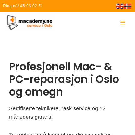
Hopp
Ring nå! 45 03 02 51
rett
til
innholdet
Profesjonell Mac- &
PC-reparasjon i Oslo
og omegn
Sertifiserte teknikere, rask service og 12
måneders garanti.
Ta kontakt for å finne ut om din sak dekkes