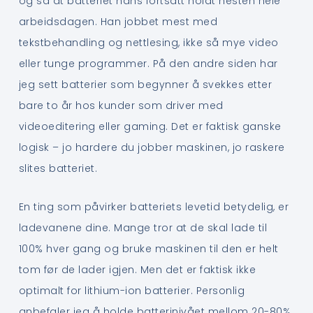
og sa at batteriet hans fortsatt holdt nesten hele
arbeidsdagen. Han jobbet mest med
tekstbehandling og nettlesing, ikke så mye video
eller tunge programmer. På den andre siden har
jeg sett batterier som begynner å svekkes etter
bare to år hos kunder som driver med
videoeditering eller gaming. Det er faktisk ganske
logisk – jo hardere du jobber maskinen, jo raskere
slites batteriet.
En ting som påvirker batteriets levetid betydelig, er
ladevanene dine. Mange tror at de skal lade til
100% hver gang og bruke maskinen til den er helt
tom før de lader igjen. Men det er faktisk ikke
optimalt for lithium-ion batterier. Personlig
anbefaler jeg å holde batterinivået mellom 20-80%