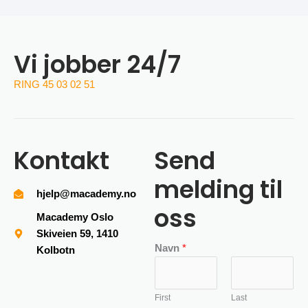
Vi jobber 24/7
RING 45 03 02 51
Kontakt
Send
melding til
hjelp@macademy.no
oss
Macademy Oslo
Skiveien 59, 1410
Navn
*
Kolbotn
First
Last