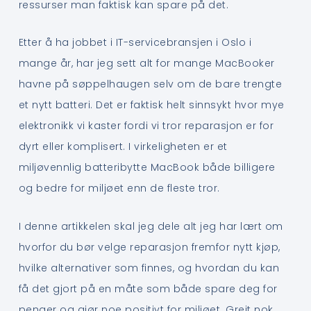
ressurser man faktisk kan spare på det.
Etter å ha jobbet i IT-servicebransjen i Oslo i
mange år, har jeg sett alt for mange MacBooker
havne på søppelhaugen selv om de bare trengte
et nytt batteri. Det er faktisk helt sinnsykt hvor mye
elektronikk vi kaster fordi vi tror reparasjon er for
dyrt eller komplisert. I virkeligheten er et
miljøvennlig batteribytte MacBook både billigere
og bedre for miljøet enn de fleste tror.
I denne artikkelen skal jeg dele alt jeg har lært om
hvorfor du bør velge reparasjon fremfor nytt kjøp,
hvilke alternativer som finnes, og hvordan du kan
få det gjort på en måte som både spare deg for
penger og gjør noe positivt for miljøet. Greit nok,