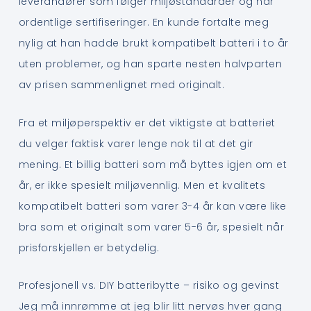
leverandører som følger miljøstandarder og har
ordentlige sertifiseringer. En kunde fortalte meg
nylig at han hadde brukt kompatibelt batteri i to år
uten problemer, og han sparte nesten halvparten
av prisen sammenlignet med originalt.
Fra et miljøperspektiv er det viktigste at batteriet
du velger faktisk varer lenge nok til at det gir
mening. Et billig batteri som må byttes igjen om et
år, er ikke spesielt miljøvennlig. Men et kvalitets
kompatibelt batteri som varer 3-4 år kan være like
bra som et originalt som varer 5-6 år, spesielt når
prisforskjellen er betydelig.
Profesjonell vs. DIY batteribytte – risiko og gevinst
Jeg må innrømme at jeg blir litt nervøs hver gang