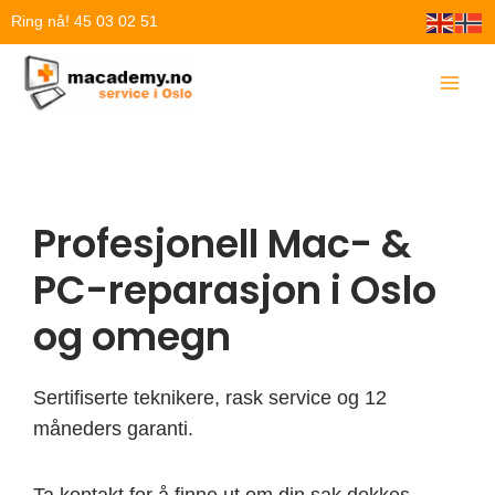
Hopp
Ring nå! 45 03 02 51
rett
til
innholdet
Profesjonell Mac- &
PC-reparasjon i Oslo
og omegn
Sertifiserte teknikere, rask service og 12
måneders garanti.
Ta kontakt for å finne ut om din sak dekkes