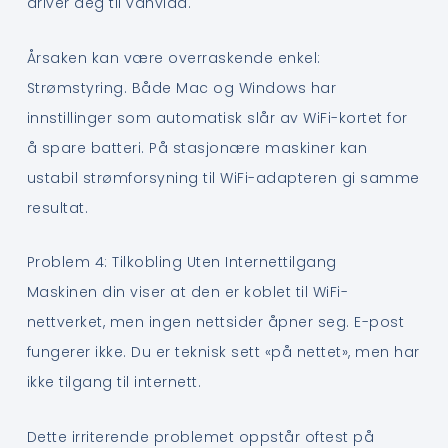
driver deg til vanvidd.
Årsaken kan være overraskende enkel:
Strømstyring. Både Mac og Windows har
innstillinger som automatisk slår av WiFi-kortet for
å spare batteri. På stasjonære maskiner kan
ustabil strømforsyning til WiFi-adapteren gi samme
resultat.
Problem 4: Tilkobling Uten Internettilgang
Maskinen din viser at den er koblet til WiFi-
nettverket, men ingen nettsider åpner seg. E-post
fungerer ikke. Du er teknisk sett «på nettet», men har
ikke tilgang til internett.
Dette irriterende problemet oppstår oftest på