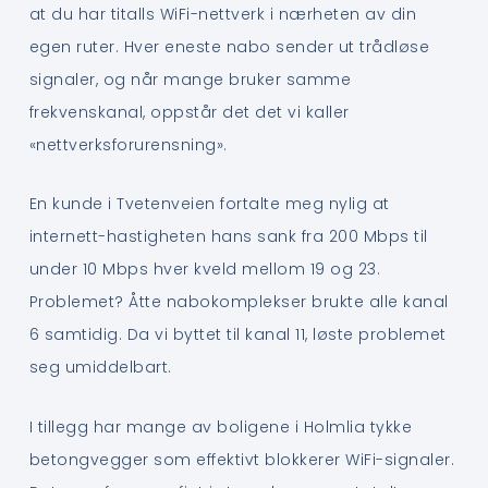
at du har titalls WiFi-nettverk i nærheten av din
egen ruter. Hver eneste nabo sender ut trådløse
signaler, og når mange bruker samme
frekvenskanal, oppstår det det vi kaller
«nettverksforurensning».
En kunde i Tvetenveien fortalte meg nylig at
internett-hastigheten hans sank fra 200 Mbps til
under 10 Mbps hver kveld mellom 19 og 23.
Problemet? Åtte nabokomplekser brukte alle kanal
6 samtidig. Da vi byttet til kanal 11, løste problemet
seg umiddelbart.
I tillegg har mange av boligene i Holmlia tykke
betongvegger som effektivt blokkerer WiFi-signaler.