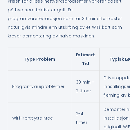
Prisen for å løse nettverksproblemer varierer basert
på hva som faktisk er galt. En
programvarereparasjon som tar 30 minutter koster
naturligvis mindre enn utskifting av et WiFi-kort som
krever demontering av halve maskinen.
Estimert
Type Problem
Typisk L
Tid
Driveroppda
30 min –
Programvareproblemer
innstillings
2 timer
fjerning av k
Demonterin
2-4
WiFi-kortbytte Mac
installasjon
timer
originalt WiF