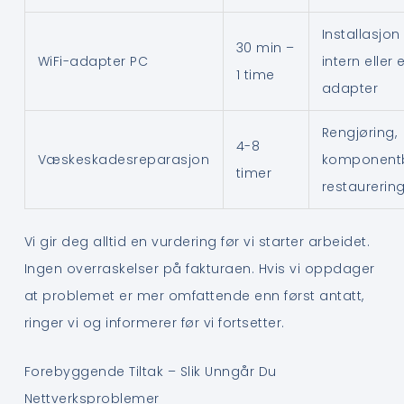
Installasjon
30 min –
WiFi-adapter PC
intern eller 
1 time
adapter
Rengjøring,
4-8
Væskeskadesreparasjon
komponentb
timer
restaurerin
Vi gir deg alltid en vurdering før vi starter arbeidet.
Ingen overraskelser på fakturaen. Hvis vi oppdager
at problemet er mer omfattende enn først antatt,
ringer vi og informerer før vi fortsetter.
Forebyggende Tiltak – Slik Unngår Du
Nettverksproblemer