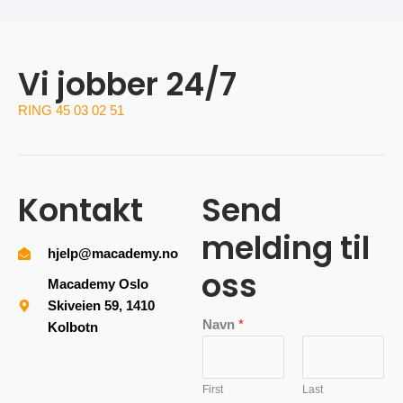
Vi jobber 24/7
RING 45 03 02 51
Kontakt
Send
melding til
hjelp@macademy.no
oss
Macademy Oslo
Skiveien 59, 1410
Navn
*
Kolbotn
First
Last