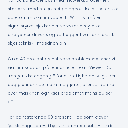
Når du kontakter oss med nettverksproblemer,
starter vi med en grundig diagnostikk. Vi tester ikke
bare om maskinen kobler til WiFi – vi måler
signalstyrke, sjekker nettverkskortets ytelse,
analyserer drivere, og kartlegger hva som faktisk
skjer teknisk i maskinen din.
Cirka 40 prosent av nettverksproblemene løser vi
via fjernsupport på telefon eller TeamViewer. Du
trenger ikke engang å forlate leiligheten. Vi guider
deg gjennom det som må gjøres, eller tar kontroll
over maskinen og fikser problemet mens du ser
på.
For de resterende 60 prosent – de som krever
fysisk inngripen – tilbyr vi hjemmebesøk i Holmlia.