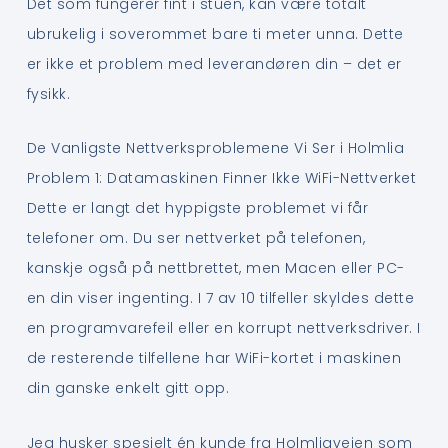
Det som fungerer fint i stuen, kan være totalt
ubrukelig i soverommet bare ti meter unna. Dette
er ikke et problem med leverandøren din – det er
fysikk.
De Vanligste Nettverksproblemene Vi Ser i Holmlia
Problem 1: Datamaskinen Finner Ikke WiFi-Nettverket
Dette er langt det hyppigste problemet vi får
telefoner om. Du ser nettverket på telefonen,
kanskje også på nettbrettet, men Macen eller PC-
en din viser ingenting. I 7 av 10 tilfeller skyldes dette
en programvarefeil eller en korrupt nettverksdriver. I
de resterende tilfellene har WiFi-kortet i maskinen
din ganske enkelt gitt opp.
Jeg husker spesielt én kunde fra Holmliaveien som