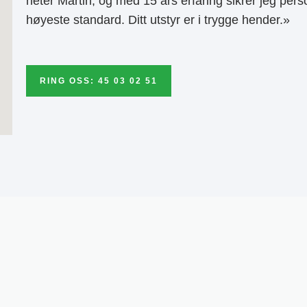
heter Martin, og med 15 års erfaring sikrer jeg pers
høyeste standard. Ditt utstyr er i trygge hender.»
RING OSS: 45 03 02 51