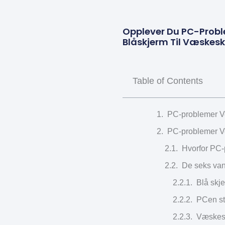
Opplever Du PC-Problem
Blåskjerm Til Væskesk
Table of Contents
PC-problemer Ves
PC-problemer Ves
Hvorfor PC-
De seks van
Blå skj
PCen sta
Væskesk