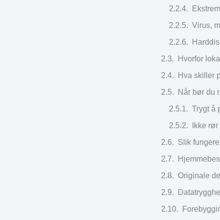
Ekstrem 
Virus, 
Harddisk
Hvorfor lok
Hva skiller
Når bør du r
Trygt å 
Ikke rør
Slik fungere
Hjemmebesøk
Originale del
Datatrygghet
Forebyggin