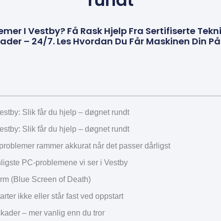
rundt
er I Vestby? Få Rask Hjelp Fra Sertifiserte Tekni
ader – 24/7. Les Hvordan Du Får Maskinen Din På 
tby: Slik får du hjelp – døgnet rundt
tby: Slik får du hjelp – døgnet rundt
problemer rammer akkurat når det passer dårligst
ligste PC-problemene vi ser i Vestby
erm (Blue Screen of Death)
rter ikke eller står fast ved oppstart
ader – mer vanlig enn du tror