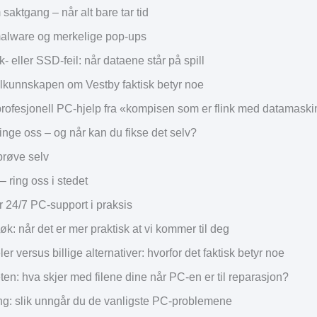
saktgang – når alt bare tar tid
malware og merkelige pop-ups
- eller SSD-feil: når dataene står på spill
alkunnskapen om Vestby faktisk betyr noe
 profesjonell PC-hjelp fra «kompisen som er flink med datamask
inge oss – og når kan du fikse det selv?
prøve selv
 – ring oss i stedet
r 24/7 PC-support i praksis
: når det er mer praktisk at vi kommer til deg
er versus billige alternativer: hvorfor det faktisk betyr noe
en: hva skjer med filene dine når PC-en er til reparasjon?
g: slik unngår du de vanligste PC-problemene