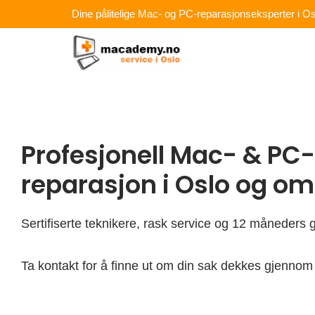
Hopp
Dine pålitelige Mac- og PC-reparasjonseksperter i Os
rett
til
innholdet
Profesjonell Mac- & PC-
reparasjon i Oslo og o
Sertifiserte teknikere, rask service og 12 måneders g
Ta kontakt for å finne ut om din sak dekkes gjennom 