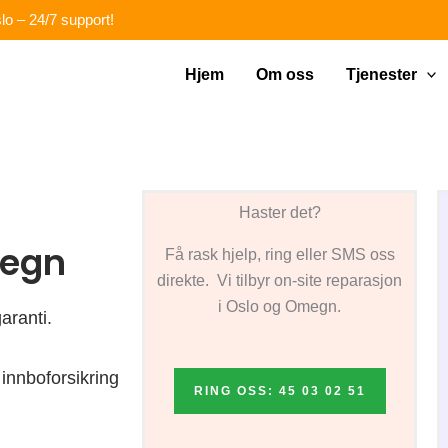
lo – 24/7 support!
Hjem
Om oss
Tjenester
Haster det?
megn
Få rask hjelp, ring eller SMS oss
direkte. Vi tilbyr on-site reparasjon
i Oslo og Omegn.
aranti.
innboforsikring
RING OSS: 45 03 02 51