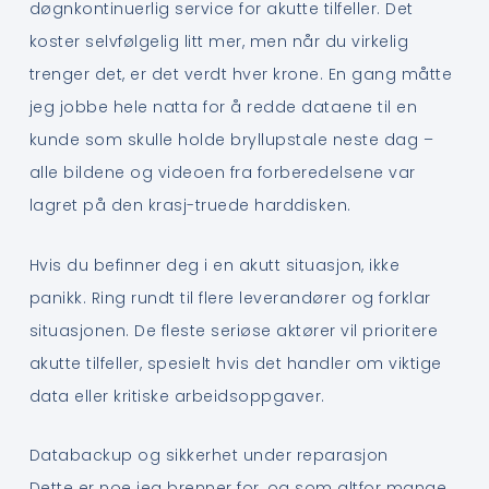
døgnkontinuerlig service for akutte tilfeller. Det
koster selvfølgelig litt mer, men når du virkelig
trenger det, er det verdt hver krone. En gang måtte
jeg jobbe hele natta for å redde dataene til en
kunde som skulle holde bryllupstale neste dag –
alle bildene og videoen fra forberedelsene var
lagret på den krasj-truede harddisken.
Hvis du befinner deg i en akutt situasjon, ikke
panikk. Ring rundt til flere leverandører og forklar
situasjonen. De fleste seriøse aktører vil prioritere
akutte tilfeller, spesielt hvis det handler om viktige
data eller kritiske arbeidsoppgaver.
Databackup og sikkerhet under reparasjon
Dette er noe jeg brenner for, og som altfor mange