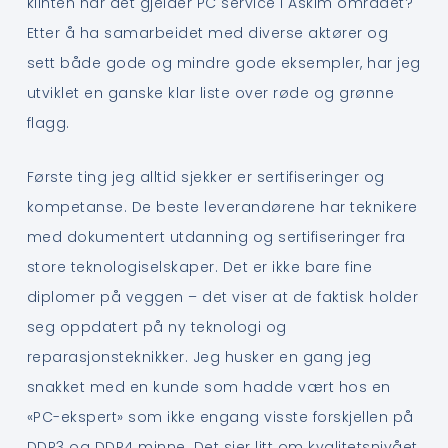
klinten når det gjelder PC service i Askim området?
Etter å ha samarbeidet med diverse aktører og
sett både gode og mindre gode eksempler, har jeg
utviklet en ganske klar liste over røde og grønne
flagg.
Første ting jeg alltid sjekker er sertifiseringer og
kompetanse. De beste leverandørene har teknikere
med dokumentert utdanning og sertifiseringer fra
store teknologiselskaper. Det er ikke bare fine
diplomer på veggen – det viser at de faktisk holder
seg oppdatert på ny teknologi og
reparasjonsteknikker. Jeg husker en gang jeg
snakket med en kunde som hadde vært hos en
«PC-ekspert» som ikke engang visste forskjellen på
DDR3 og DDR4 minne. Det sier litt om kvalitetsnivået,