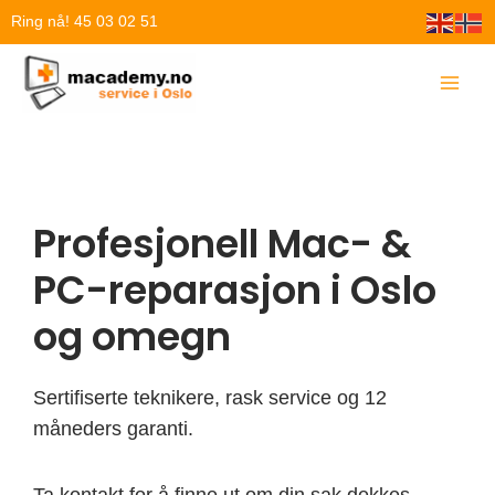
Hopp
Ring nå! 45 03 02 51
rett
til
innholdet
Profesjonell Mac- &
PC-reparasjon i Oslo
og omegn
Sertifiserte teknikere, rask service og 12
måneders garanti.
Ta kontakt for å finne ut om din sak dekkes