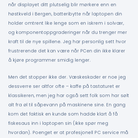
når displayet ditt plutselig blir mørkere enn en
høstkveld i Bergen, batteribytte når laptopen din
holder omtrent like lenge som en iskrem i solvær,
og komponentoppgraderinger når du trenger mer
kraft til de nye spillene. Jeg har personlig sett hvor
frustrerende det kan være når PCen din ikke klarer
å kjøre programmer smidig lenger.
Men det stopper ikke der. Væskeskader er noe jeg
dessverre ser altfor ofte – kaffe på tastaturet er
klassikeren, men jeg har også sett folk som har sølt
alt fra øl til såpevann på maskinene sine. En gang
kom det faktisk en kunde som hadde klart å få
fiskesaus inn i laptopen sin (ikke spør meg
hvordan). Poenget er at profesjonell PC service må