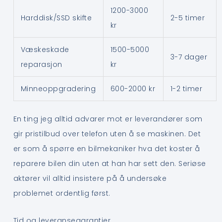
1200-3000
Harddisk/SSD skifte
2-5 timer
kr
Væskeskade
1500-5000
3-7 dager
reparasjon
kr
Minneoppgradering
600-2000 kr
1-2 timer
En ting jeg alltid advarer mot er leverandører som
gir pristilbud over telefon uten å se maskinen. Det
er som å spørre en bilmekaniker hva det koster å
reparere bilen din uten at han har sett den. Seriøse
aktører vil alltid insistere på å undersøke
problemet ordentlig først.
Tid og leveransegarantier