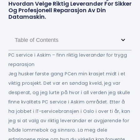
Hvordan Velge Riktig Leverandør For Sikker
Og Profesjonell Reparasjon Av Din
Datamaskin.
Table of Contents
PC service i Askim – finn riktig leverandør for trygg
reparasjon
Jeg husker første gang PCen min krasjet midt i et
viktig prosjekt. Det var en søndag kveld, jeg var
desperat, og jeg lurte på hvor i all verden jeg skulle
finne kvalitets PC service i Askim området. Etter å
ha jobbet i IT-servicebransjen i Oslo i over ti år, kan
jeg si at valg av riktig leverandør er avgjørende for
både lommebok og sinnsro. La meg dele
erfaringene mine om hva du virkelig kan forvente