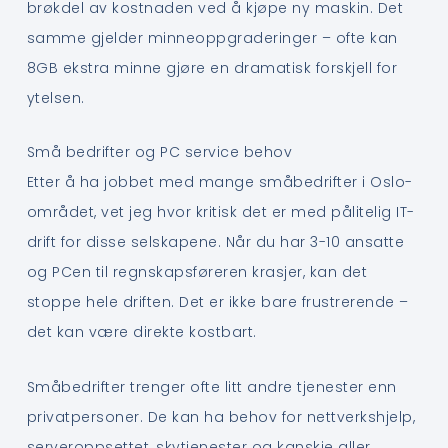
brøkdel av kostnaden ved å kjøpe ny maskin. Det
samme gjelder minneoppgraderinger – ofte kan
8GB ekstra minne gjøre en dramatisk forskjell for
ytelsen.
Små bedrifter og PC service behov
Etter å ha jobbet med mange småbedrifter i Oslo-
området, vet jeg hvor kritisk det er med pålitelig IT-
drift for disse selskapene. Når du har 3-10 ansatte
og PCen til regnskapsføreren krasjer, kan det
stoppe hele driften. Det er ikke bare frustrerende –
det kan være direkte kostbart.
Småbedrifter trenger ofte litt andre tjenester enn
privatpersoner. De kan ha behov for nettverkshjelp,
serveroppsettet, skytjenester og kanskje aller