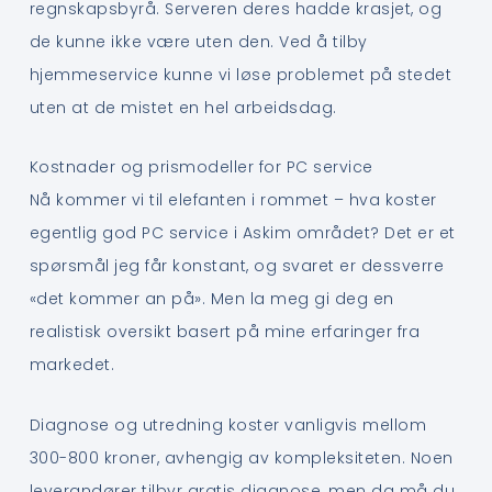
regnskapsbyrå. Serveren deres hadde krasjet, og
de kunne ikke være uten den. Ved å tilby
hjemmeservice kunne vi løse problemet på stedet
uten at de mistet en hel arbeidsdag.
Kostnader og prismodeller for PC service
Nå kommer vi til elefanten i rommet – hva koster
egentlig god PC service i Askim området? Det er et
spørsmål jeg får konstant, og svaret er dessverre
«det kommer an på». Men la meg gi deg en
realistisk oversikt basert på mine erfaringer fra
markedet.
Diagnose og utredning koster vanligvis mellom
300-800 kroner, avhengig av kompleksiteten. Noen
leverandører tilbyr gratis diagnose, men da må du