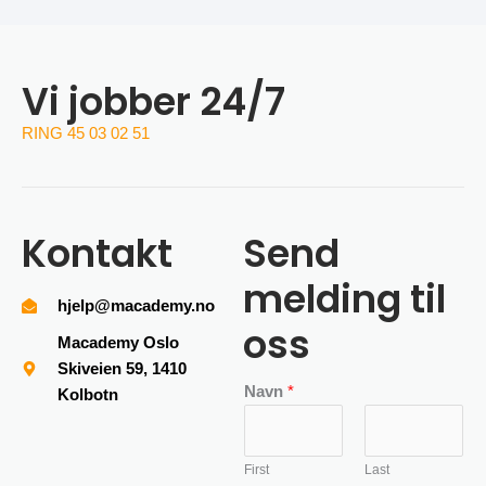
Vi jobber 24/7
RING 45 03 02 51
Kontakt
Send
melding til
hjelp@macademy.no
oss
Macademy Oslo
Skiveien 59, 1410
Navn
*
Kolbotn
First
Last