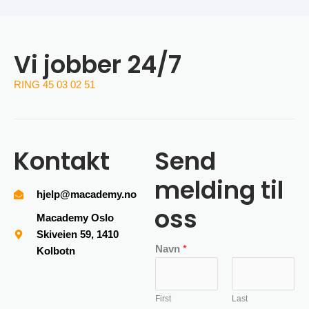
Vi jobber 24/7
RING 45 03 02 51
Kontakt
Send
melding til
hjelp@macademy.no
oss
Macademy Oslo
Skiveien 59, 1410
Navn
*
Kolbotn
First
Last