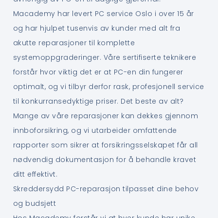
Macademy har levert PC service Oslo i over 15 år
og har hjulpet tusenvis av kunder med alt fra
akutte reparasjoner til komplette
systemoppgraderinger. Våre sertifiserte teknikere
forstår hvor viktig det er at PC-en din fungerer
optimalt, og vi tilbyr derfor rask, profesjonell service
til konkurransedyktige priser. Det beste av alt?
Mange av våre reparasjoner kan dekkes gjennom
innboforsikring, og vi utarbeider omfattende
rapporter som sikrer at forsikringsselskapet får all
nødvendig dokumentasjon for å behandle kravet
ditt effektivt.
Skreddersydd PC-reparasjon tilpasset dine behov
og budsjett
Hos Macademy forstår vi at hver kunde har unike