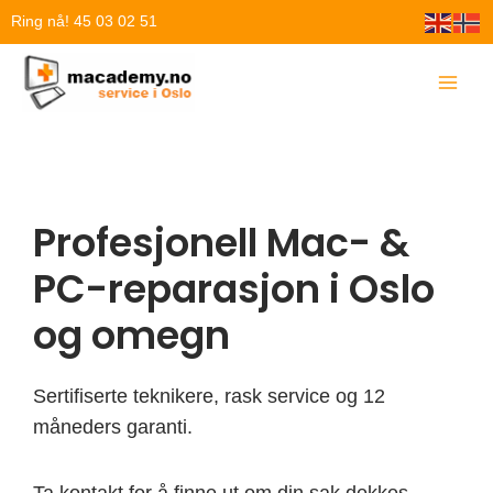
Hopp
Ring nå! 45 03 02 51
rett
til
innholdet
Profesjonell Mac- &
PC-reparasjon i Oslo
og omegn
Sertifiserte teknikere, rask service og 12
måneders garanti.
Ta kontakt for å finne ut om din sak dekkes