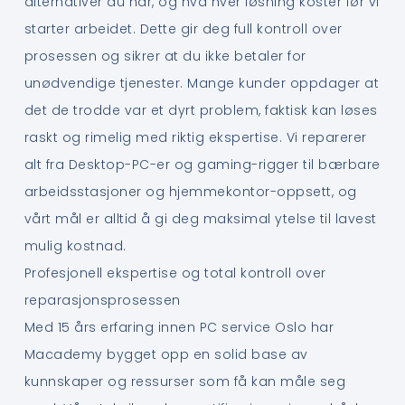
alternativer du har, og hva hver løsning koster før vi
starter arbeidet. Dette gir deg full kontroll over
prosessen og sikrer at du ikke betaler for
unødvendige tjenester. Mange kunder oppdager at
det de trodde var et dyrt problem, faktisk kan løses
raskt og rimelig med riktig ekspertise. Vi reparerer
alt fra Desktop-PC-er og gaming-rigger til bærbare
arbeidsstasjoner og hjemmekontor-oppsett, og
vårt mål er alltid å gi deg maksimal ytelse til lavest
mulig kostnad.
Profesjonell ekspertise og total kontroll over
reparasjonsprosessen
Med 15 års erfaring innen PC service Oslo har
Macademy bygget opp en solid base av
kunnskaper og ressurser som få kan måle seg