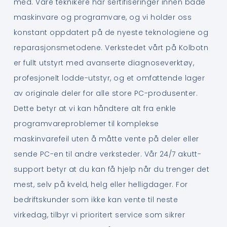
med. Våre teknikere har sertifiseringer innen både
maskinvare og programvare, og vi holder oss
konstant oppdatert på de nyeste teknologiene og
reparasjonsmetodene. Verkstedet vårt på Kolbotn
er fullt utstyrt med avanserte diagnoseverktøy,
profesjonelt lodde-utstyr, og et omfattende lager
av originale deler for alle store PC-produsenter.
Dette betyr at vi kan håndtere alt fra enkle
programvareproblemer til komplekse
maskinvarefeil uten å måtte vente på deler eller
sende PC-en til andre verksteder. Vår 24/7 akutt-
support betyr at du kan få hjelp når du trenger det
mest, selv på kveld, helg eller helligdager. For
bedriftskunder som ikke kan vente til neste
virkedag, tilbyr vi prioritert service som sikrer