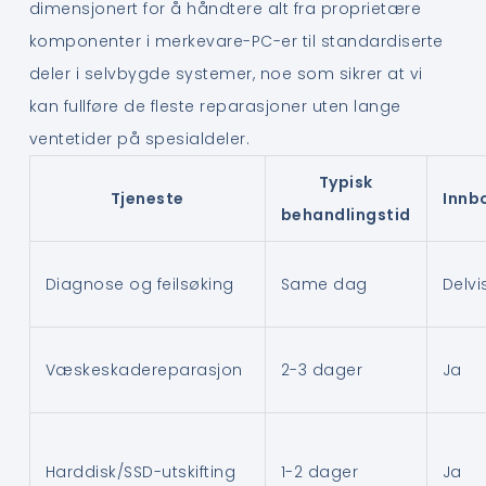
dimensjonert for å håndtere alt fra proprietære
komponenter i merkevare-PC-er til standardiserte
deler i selvbygde systemer, noe som sikrer at vi
kan fullføre de fleste reparasjoner uten lange
ventetider på spesialdeler.
Typisk
Tjeneste
Innb
behandlingstid
Diagnose og feilsøking
Same dag
Delvi
Væskeskadereparasjon
2-3 dager
Ja
Harddisk/SSD-utskifting
1-2 dager
Ja