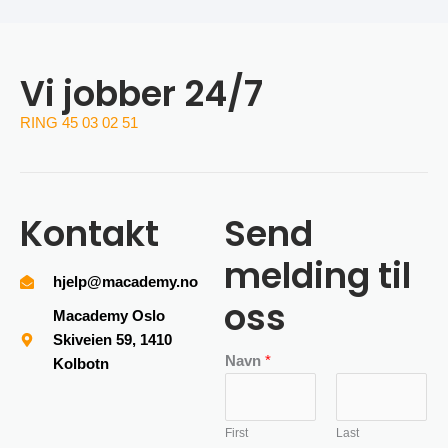
Vi jobber 24/7
RING 45 03 02 51
Kontakt
Send
melding til
hjelp@macademy.no
oss
Macademy Oslo
Skiveien 59, 1410
Navn
*
Kolbotn
First
Last