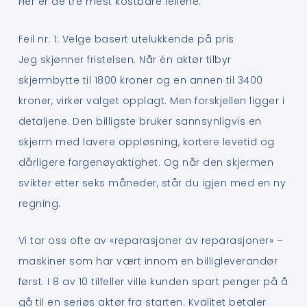
Her er de tre mest kostbare feilene:
Feil nr. 1: Velge basert utelukkende på pris
Jeg skjønner fristelsen. Når én aktør tilbyr
skjermbytte til 1800 kroner og en annen til 3400
kroner, virker valget opplagt. Men forskjellen ligger i
detaljene. Den billigste bruker sannsynligvis en
skjerm med lavere oppløsning, kortere levetid og
dårligere fargenøyaktighet. Og når den skjermen
svikter etter seks måneder, står du igjen med en ny
regning.
Vi tar oss ofte av «reparasjoner av reparasjoner» –
maskiner som har vært innom en billigleverandør
først. I 8 av 10 tilfeller ville kunden spart penger på å
gå til en seriøs aktør fra starten. Kvalitet betaler