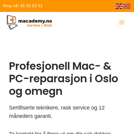
Hopp
Ring nå! 45 03 02 51
rett
til
innholdet
Profesjonell Mac- &
PC-reparasjon i Oslo
og omegn
Sertifiserte teknikere, rask service og 12
måneders garanti.
Ta kontakt for å finne ut om din sak dekkes