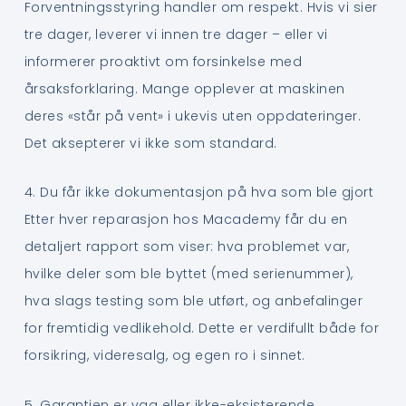
Forventningsstyring handler om respekt. Hvis vi sier
tre dager, leverer vi innen tre dager – eller vi
informerer proaktivt om forsinkelse med
årsaksforklaring. Mange opplever at maskinen
deres «står på vent» i ukevis uten oppdateringer.
Det aksepterer vi ikke som standard.
4. Du får ikke dokumentasjon på hva som ble gjort
Etter hver reparasjon hos Macademy får du en
detaljert rapport som viser: hva problemet var,
hvilke deler som ble byttet (med serienummer),
hva slags testing som ble utført, og anbefalinger
for fremtidig vedlikehold. Dette er verdifullt både for
forsikring, videresalg, og egen ro i sinnet.
5. Garantien er vag eller ikke-eksisterende