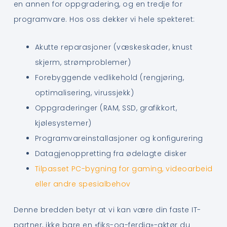
en annen for oppgradering, og en tredje for
programvare. Hos oss dekker vi hele spekteret:
Akutte reparasjoner (væskeskader, knust
skjerm, strømproblemer)
Forebyggende vedlikehold (rengjøring,
optimalisering, virussjekk)
Oppgraderinger (RAM, SSD, grafikkort,
kjølesystemer)
Programvareinstallasjoner og konfigurering
Datagjenoppretting fra ødelagte disker
Tilpasset PC-bygning for gaming, videoarbeid
eller andre spesialbehov
Denne bredden betyr at vi kan være din faste IT-
partner, ikke bare en «fiks-og-ferdig»-aktør du