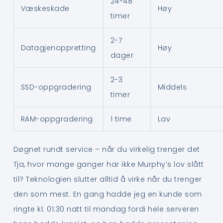
24-48
Væskeskade
Høy
timer
2-7
Datagjenoppretting
Høy
dager
2-3
SSD-oppgradering
Middels
timer
RAM-oppgradering
1 time
Lav
Døgnet rundt service – når du virkelig trenger det
Tja, hvor mange ganger har ikke Murphy’s lov slått
til? Teknologien slutter alltid å virke når du trenger
den som mest. En gang hadde jeg en kunde som
ringte kl. 01:30 natt til mandag fordi hele serveren