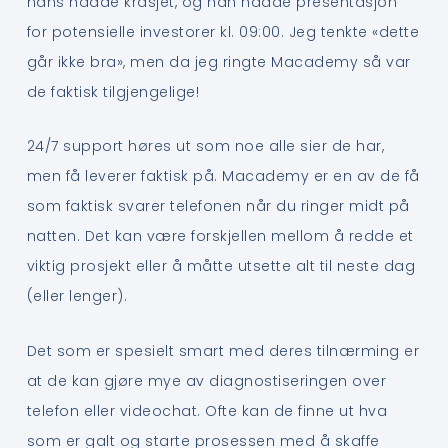
hans hadde krasjet, og han hadde presentasjon
for potensielle investorer kl. 09:00. Jeg tenkte «dette
går ikke bra», men da jeg ringte Macademy så var
de faktisk tilgjengelige!
24/7 support høres ut som noe alle sier de har,
men få leverer faktisk på. Macademy er en av de få
som faktisk svarer telefonen når du ringer midt på
natten. Det kan være forskjellen mellom å redde et
viktig prosjekt eller å måtte utsette alt til neste dag
(eller lenger).
Det som er spesielt smart med deres tilnærming er
at de kan gjøre mye av diagnostiseringen over
telefon eller videochat. Ofte kan de finne ut hva
som er galt og starte prosessen med å skaffe