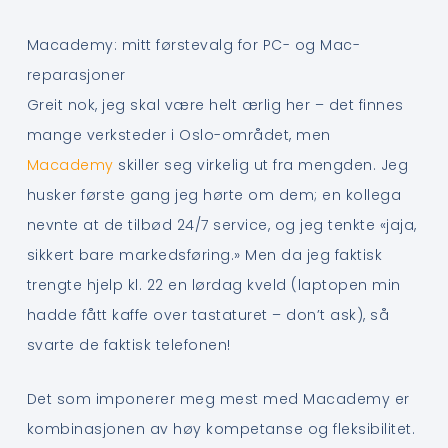
Macademy: mitt førstevalg for PC- og Mac-
reparasjoner
Greit nok, jeg skal være helt ærlig her – det finnes
mange verksteder i Oslo-området, men
Macademy
skiller seg virkelig ut fra mengden. Jeg
husker første gang jeg hørte om dem; en kollega
nevnte at de tilbød 24/7 service, og jeg tenkte «jaja,
sikkert bare markedsføring.» Men da jeg faktisk
trengte hjelp kl. 22 en lørdag kveld (laptopen min
hadde fått kaffe over tastaturet – don’t ask), så
svarte de faktisk telefonen!
Det som imponerer meg mest med Macademy er
kombinasjonen av høy kompetanse og fleksibilitet.