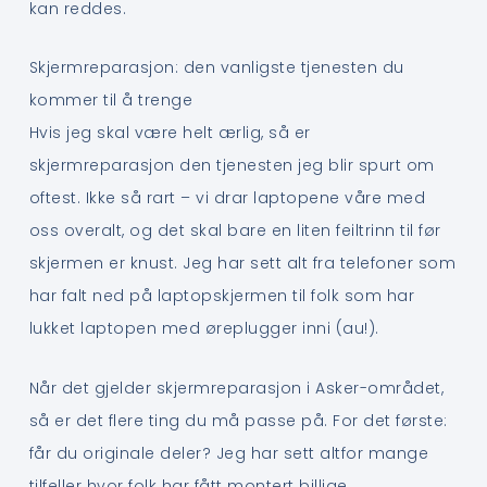
kan reddes.
Skjermreparasjon: den vanligste tjenesten du
kommer til å trenge
Hvis jeg skal være helt ærlig, så er
skjermreparasjon den tjenesten jeg blir spurt om
oftest. Ikke så rart – vi drar laptopene våre med
oss overalt, og det skal bare en liten feiltrinn til før
skjermen er knust. Jeg har sett alt fra telefoner som
har falt ned på laptopskjermen til folk som har
lukket laptopen med øreplugger inni (au!).
Når det gjelder skjermreparasjon i Asker-området,
så er det flere ting du må passe på. For det første:
får du originale deler? Jeg har sett altfor mange
tilfeller hvor folk har fått montert billige