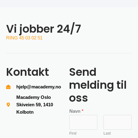
Vi jobber 24/7
RING 45 03 02 51
Kontakt
Send
melding til
hjelp@macademy.no
oss
Macademy Oslo
Skiveien 59, 1410
Navn
*
Kolbotn
First
Last