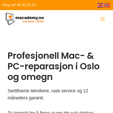
Hopp
Ring nå! 45 03 02 51
rett
til
innholdet
Profesjonell Mac- &
PC-reparasjon i Oslo
og omegn
Sertifiserte teknikere, rask service og 12
måneders garanti.
Ta kontakt for å finne ut om din sak dekkes