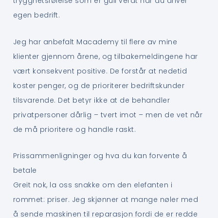
trygghetsfølelse som er gull verdt når du driver
egen bedrift.
Jeg har anbefalt Macademy til flere av mine
klienter gjennom årene, og tilbakemeldingene har
vært konsekvent positive. De forstår at nedetid
koster penger, og de prioriterer bedriftskunder
tilsvarende. Det betyr ikke at de behandler
privatpersoner dårlig – tvert imot – men de vet når
de må prioritere og handle raskt.
Prissammenligninger og hva du kan forvente å
betale
Greit nok, la oss snakke om den elefanten i
rommet: priser. Jeg skjønner at mange nøler med
å sende maskinen til reparasjon fordi de er redde