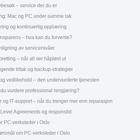
esøk – service der du er
ing: Mac og PC under samme tak
ering og kontinuerlig opplæring
ransparens – hva kan du forvente?
igning av servicenivåer
etting – når alt ser håpløst ut
gende tiltak og backup-strategier
og vedlikehold – den undervurderte tjenesten
 du vurdere professional rengjøring?
r og IT-support – når du trenger mer enn reparasjon
 Level Agreements og responstid
or PC-verksteder i Oslo
ørsmål om PC-verksteder i Oslo