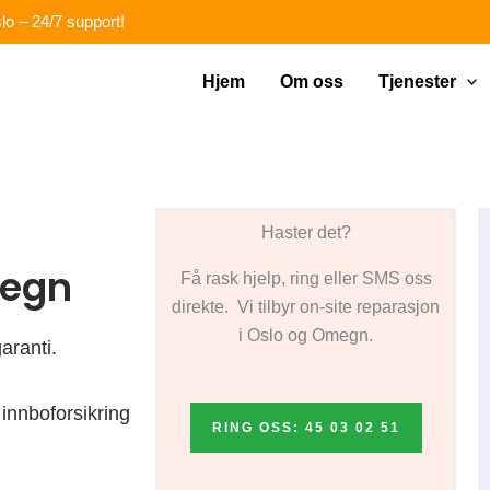
lo – 24/7 support!
Hjem
Om oss
Tjenester
Haster det?
megn
Få rask hjelp, ring eller SMS oss
direkte. Vi tilbyr on-site reparasjon
i Oslo og Omegn.
aranti.
innboforsikring
RING OSS: 45 03 02 51