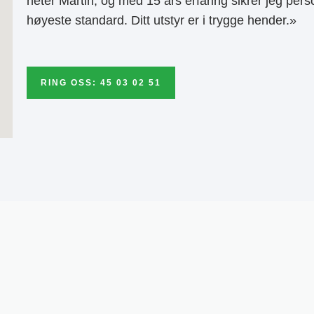
heter Martin, og med 15 års erfaring sikrer jeg pers
høyeste standard. Ditt utstyr er i trygge hender.»
RING OSS: 45 03 02 51