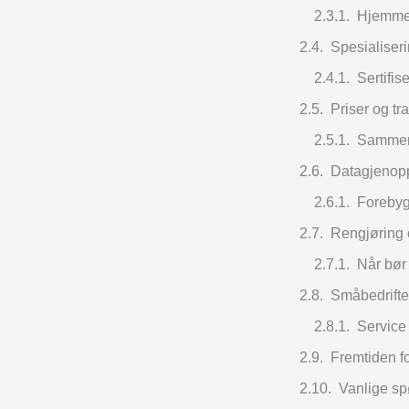
Hjemmeb
Spesialiser
Sertifis
Priser og t
Sammenl
Datagjenoppr
Forebyg
Rengjøring 
Når bør
Småbedrifte
Service
Fremtiden f
Vanlige sp