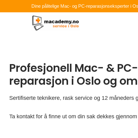
Hopp
Dine pålitelige Mac- og PC-reparasjonseksperter i Os
rett
til
innholdet
Profesjonell Mac- & PC-
reparasjon i Oslo og o
Sertifiserte teknikere, rask service og 12 måneders g
Ta kontakt for å finne ut om din sak dekkes gjennom 