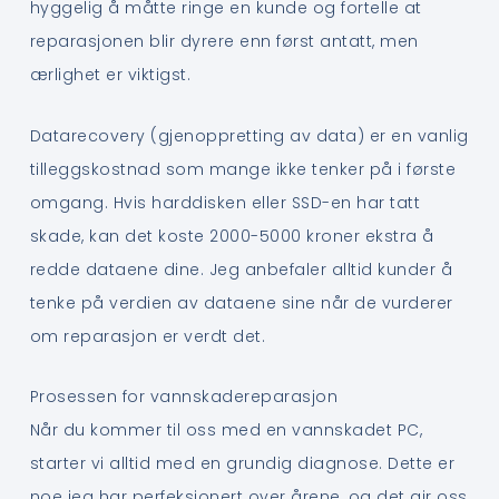
hyggelig å måtte ringe en kunde og fortelle at
reparasjonen blir dyrere enn først antatt, men
ærlighet er viktigst.
Datarecovery (gjenoppretting av data) er en vanlig
tilleggskostnad som mange ikke tenker på i første
omgang. Hvis harddisken eller SSD-en har tatt
skade, kan det koste 2000-5000 kroner ekstra å
redde dataene dine. Jeg anbefaler alltid kunder å
tenke på verdien av dataene sine når de vurderer
om reparasjon er verdt det.
Prosessen for vannskadereparasjon
Når du kommer til oss med en vannskadet PC,
starter vi alltid med en grundig diagnose. Dette er
noe jeg har perfeksjonert over årene, og det gir oss