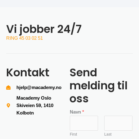
Vi jobber 24/7
RING 45 03 02 51
Kontakt
Send
melding til
hjelp@macademy.no
oss
Macademy Oslo
Skiveien 59, 1410
Navn
*
Kolbotn
First
Last