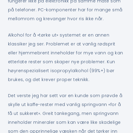
fungerer ikke på elektronikk på samme måte som
på telefoner. PC-komponenter har for mange små
mellomrom og krevanger hvor ris ikke når.
Alkohol for å «tørke ut» systemet er en annen
klassiker jeg ser. Problemet er at vanlig rødsprit
eller hjemmebrent inneholder for mye vann og kan
etterlate rester som skaper nye problemer. Kun
høyrenspezialisert isopropylalkohol (99%+) bør
brukes, og det krever proper teknikk.
Det verste jeg har sett var en kunde som prøvde å
skylle ut kaffe-rester med vanlig springvann «for å
få ut sukkeret». Greit tankegang, men springvann
inneholder mineraler som kan være like skadelige
som den opprinnelige væsken når det tørker inn