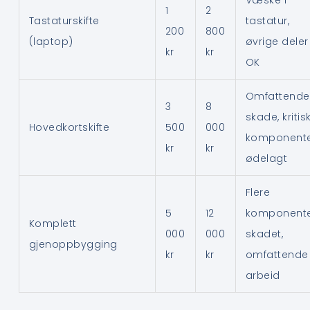
1
2
Tastaturskifte
tastatur,
200
800
(laptop)
øvrige deler
kr
kr
OK
Omfattende
3
8
skade, kritis
Hovedkortskifte
500
000
komponent
kr
kr
ødelagt
Flere
5
12
komponent
Komplett
000
000
skadet,
gjenoppbygging
kr
kr
omfattende
arbeid