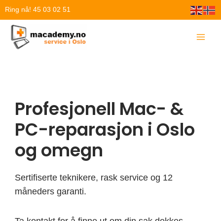
Hopp
Ring nå! 45 03 02 51
rett
til
innholdet
Profesjonell Mac- &
PC-reparasjon i Oslo
og omegn
Sertifiserte teknikere, rask service og 12
måneders garanti.
Ta kontakt for å finne ut om din sak dekkes