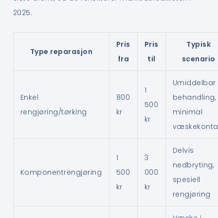
2025.
Pris
Pris
Typisk
Type reparasjon
fra
til
scenario
Umiddelbar
1
Enkel
800
behandling,
500
rengjøring/tørking
kr
minimal
kr
væskekonta
Delvis
1
3
nedbryting,
Komponentrengjøring
500
000
spesiell
kr
kr
rengjøring
Væske i