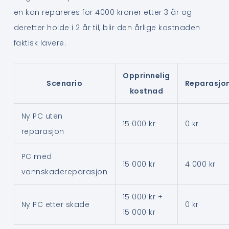
en kan repareres for 4000 kroner etter 3 år og
deretter holde i 2 år til, blir den årlige kostnaden
faktisk lavere.
Opprinnelig
Scenario
Reparasjo
kostnad
Ny PC uten
15 000 kr
0 kr
reparasjon
PC med
15 000 kr
4 000 kr
vannskadereparasjon
15 000 kr +
Ny PC etter skade
0 kr
15 000 kr