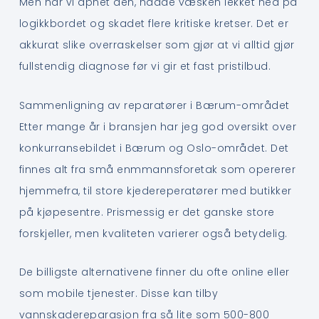
Men når vi åpnet den, hadde væsken lekket ned på
logikkbordet og skadet flere kritiske kretser. Det er
akkurat slike overraskelser som gjør at vi alltid gjør
fullstendig diagnose før vi gir et fast pristilbud.
Sammenligning av reparatører i Bærum-området
Etter mange år i bransjen har jeg god oversikt over
konkurransebildet i Bærum og Oslo-området. Det
finnes alt fra små enmmannsforetak som opererer
hjemmefra, til store kjedereperatører med butikker
på kjøpesentre. Prismessig er det ganske store
forskjeller, men kvaliteten varierer også betydelig.
De billigste alternativene finner du ofte online eller
som mobile tjenester. Disse kan tilby
vannskadereparasjon fra så lite som 500-800