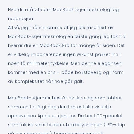
Hva du må vite om MacBook skjermteknologi og
reparasjon
Altså, jeg må innrømme at jeg ble fascinert av
MacBook-skjermteknologien første gang jeg tok fra
hverandre en MacBook Pro for mange år siden. Det
er virkelig imponerende ingeniørkunst pakket inn i
noen få millimeter tykkelse. Men denne elegansen
kommer med en pris – både bokstavelig og i form
av kompleksitet når noe går galt.
MacBook-skjermer består av flere lag som jobber
sammen for å gi deg den fantastiske visuelle
opplevelsen Apple er kjent for. Du har LCD-panelet
som faktisk viser bildene, bakbelysningen (LED-strip
på nyere modeller), berøringssensorer på