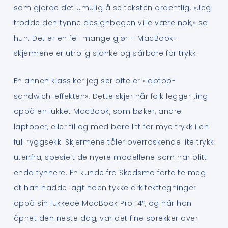
som gjorde det umulig å se teksten ordentlig. «Jeg
trodde den tynne designbagen ville være nok,» sa
hun. Det er en feil mange gjør – MacBook-
skjermene er utrolig slanke og sårbare for trykk.
En annen klassiker jeg ser ofte er «laptop-
sandwich-effekten». Dette skjer når folk legger ting
oppå en lukket MacBook, som bøker, andre
laptoper, eller til og med bare litt for mye trykk i en
full ryggsekk. Skjermene tåler overraskende lite trykk
utenfra, spesielt de nyere modellene som har blitt
enda tynnere. En kunde fra Skedsmo fortalte meg
at han hadde lagt noen tykke arkitekttegninger
oppå sin lukkede MacBook Pro 14″, og når han
åpnet den neste dag, var det fine sprekker over