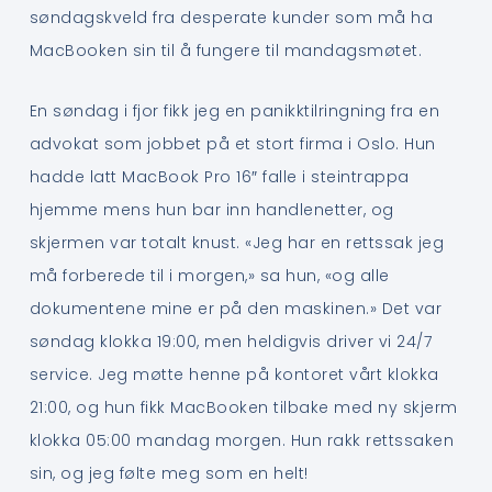
søndagskveld fra desperate kunder som må ha
MacBooken sin til å fungere til mandagsmøtet.
En søndag i fjor fikk jeg en panikktilringning fra en
advokat som jobbet på et stort firma i Oslo. Hun
hadde latt MacBook Pro 16″ falle i steintrappa
hjemme mens hun bar inn handlenetter, og
skjermen var totalt knust. «Jeg har en rettssak jeg
må forberede til i morgen,» sa hun, «og alle
dokumentene mine er på den maskinen.» Det var
søndag klokka 19:00, men heldigvis driver vi 24/7
service. Jeg møtte henne på kontoret vårt klokka
21:00, og hun fikk MacBooken tilbake med ny skjerm
klokka 05:00 mandag morgen. Hun rakk rettssaken
sin, og jeg følte meg som en helt!