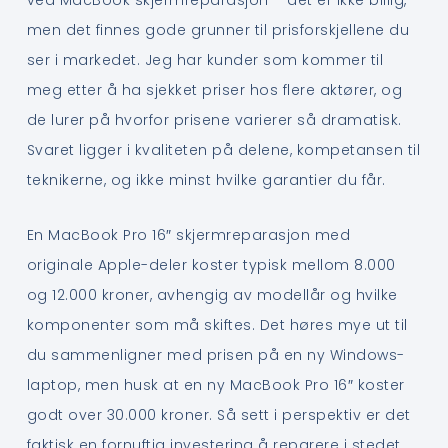
ved MacBook skjermreparasjon – det er ikke billig,
men det finnes gode grunner til prisforskjellene du
ser i markedet. Jeg har kunder som kommer til
meg etter å ha sjekket priser hos flere aktører, og
de lurer på hvorfor prisene varierer så dramatisk.
Svaret ligger i kvaliteten på delene, kompetansen til
teknikerne, og ikke minst hvilke garantier du får.
En MacBook Pro 16″ skjermreparasjon med
originale Apple-deler koster typisk mellom 8.000
og 12.000 kroner, avhengig av modellår og hvilke
komponenter som må skiftes. Det høres mye ut til
du sammenligner med prisen på en ny Windows-
laptop, men husk at en ny MacBook Pro 16″ koster
godt over 30.000 kroner. Så sett i perspektiv er det
faktisk en fornuftig investering å reparere i stedet