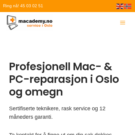
Hopp
Ring nå! 45 03 02 51
rett
til
innholdet
Profesjonell Mac- &
PC-reparasjon i Oslo
og omegn
Sertifiserte teknikere, rask service og 12
måneders garanti.
Ta kontakt for å finne ut om din sak dekkes