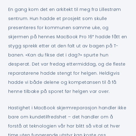
En gang kom det en arkitekt til meg fra Lillestrøm
sentrum. Hun hadde et prosjekt som skulle
presenteres for kommunen samme uke, og
skjermen på hennes MacBook Pro 16″ hadde fått en
stygg sprekk etter at den falt ut av bagen på T-
banen. «Kan du fikse det i dag?» spurte hun
desperat. Det var fredag ettermiddag, og de fleste
reparatørene hadde stengt for helgen. Heldigvis
hadde vi både delene og kompetansen til å få
henne tilbake på sporet før helgen var over.
Hastighet i MacBook skjermreparasjon handler ikke
bare om kundetilfredshet – det handler om å
forstå at teknologien vår har blitt så vital at hver
time uten fungerende utstyr kan koste oss