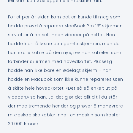
feil som kan ødelegge hele maskinen din.
For et par år siden kom det en kunde til meg som
hadde prøvd å reparere MacBook Pro 13″ skjermen
selv etter å ha sett noen videoer på nettet. Han
hadde klart å løsne den gamle skjermen, men da
han skulle koble på den nye, rev han kabelen som
forbinder skjermen med hovedkortet. Plutselig
hadde han ikke bare en ødelagt skjerm – han
hadde en MacBook som ikke kunne repareres uten
å skifte hele hovedkortet. «Det så så enkelt ut på
videoen,» sa han. Ja, det gjør det alltid til du står
der med tremende hender og prøver å manøvrere
mikroskopiske kabler inne i en maskin som koster
30.000 kroner.