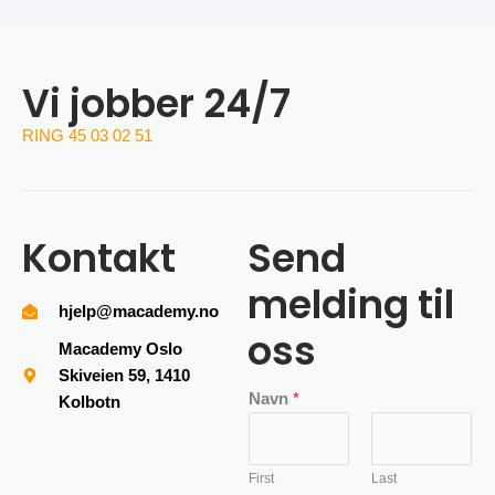
Vi jobber 24/7
RING 45 03 02 51
Kontakt
Send
melding til
hjelp@macademy.no
oss
Macademy Oslo
Skiveien 59, 1410
Navn
*
Kolbotn
First
Last