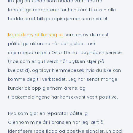
fikk jeg en kunde som hadde vært hos tre
forskjellige reparatører før hun kom til oss – alle
hadde brukt billige kopiskjermer som sviktet.
Macademy skiller seg ut
som en av de mest
pålitelige aktørene når det gjelder rask
skjermreparasjon i Oslo. De har døgnåpen service
(noe som er gull verdt når ulykken skjer på
kveldstid), og tilbyr hjemmebesøk hvis du ikke kan
komme deg til verkstedet. Jeg har sendt mange
kunder dit opp gjennom årene, og
tilbakemeldingene har konsekvent vært positive.
Hva som gjør en reparatør pålitelig
Gjennom mine år i bransjen har jeg lært å
identifisere røde flagg og positive signaler. En god