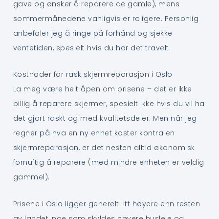
gave og ønsker å reparere de gamle), mens
sommermånedene vanligvis er roligere. Personlig
anbefaler jeg å ringe på forhånd og sjekke
ventetiden, spesielt hvis du har det travelt.
Kostnader for rask skjermreparasjon i Oslo
La meg være helt åpen om prisene – det er ikke
billig å reparere skjermer, spesielt ikke hvis du vil ha
det gjort raskt og med kvalitetsdeler. Men når jeg
regner på hva en ny enhet koster kontra en
skjermreparasjon, er det nesten alltid økonomisk
fornuftig å reparere (med mindre enheten er veldig
gammel).
Prisene i Oslo ligger generelt litt høyere enn resten
av landet, noe som skyldes høyere husleie og