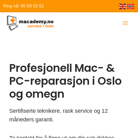
Hopp
Ring nå! 45 03 02 51
rett
til
innholdet
Profesjonell Mac- &
PC-reparasjon i Oslo
og omegn
Sertifiserte teknikere, rask service og 12
måneders garanti.
Ta kontakt for å finne ut om din sak dekkes