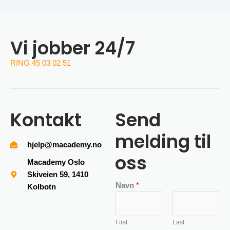
Vi jobber 24/7
RING 45 03 02 51
Kontakt
Send
melding til
hjelp@macademy.no
oss
Macademy Oslo
Skiveien 59, 1410
Navn
*
Kolbotn
First
Last