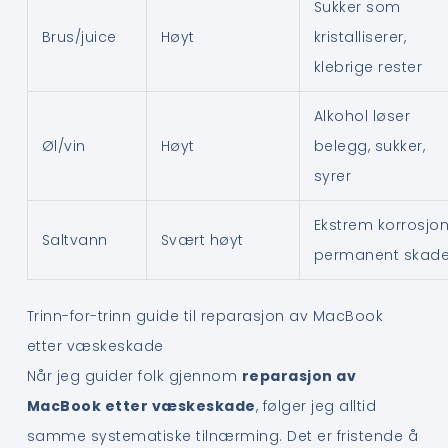
Sukker som
Brus/juice
Høyt
kristalliserer,
klebrige rester
Alkohol løser
Øl/vin
Høyt
belegg, sukker,
syrer
Ekstrem korrosjon
Saltvann
Svært høyt
permanent skad
Trinn-for-trinn guide til reparasjon av MacBook
etter væskeskade
Når jeg guider folk gjennom
reparasjon av
MacBook etter væskeskade
, følger jeg alltid
samme systematiske tilnærming. Det er fristende å