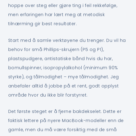
hoppe over steg eller gjøre ting i feil rekkefølge,
men erfaringen har lært meg at metodisk
tilnærming gir best resultater.
Start med å samle verktøyene du trenger. Du vil ha
behov for små Phillips-skrujern (P5 og P1),
plastspudgere, antistatiske bånd hvis du har,
bomullspinner, isopropylalkohol (minimum 90%
styrke), og tålmodighet – mye tålmodighet. Jeg
anbefaler alltid å jobbe på et rent, godt opplyst
område hvor du ikke blir forstyrret.
Det første steget er å fjerne bakdekselet. Dette er
faktisk lettere på nyere MacBook-modeller enn de
gamle, men du må være forsiktig med de små