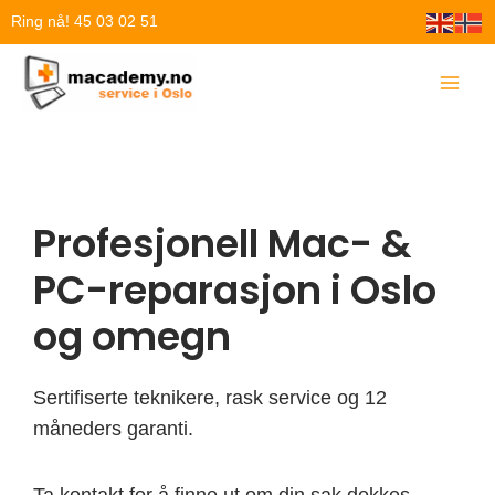
Hopp
Ring nå! 45 03 02 51
rett
til
innholdet
Profesjonell Mac- &
PC-reparasjon i Oslo
og omegn
Sertifiserte teknikere, rask service og 12
måneders garanti.
Ta kontakt for å finne ut om din sak dekkes