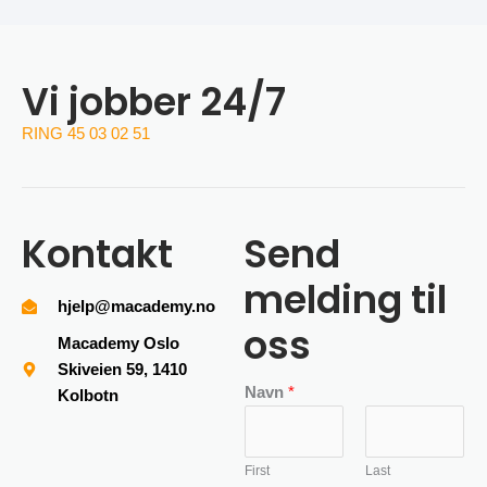
Vi jobber 24/7
RING 45 03 02 51
Kontakt
Send
melding til
hjelp@macademy.no
oss
Macademy Oslo
Skiveien 59, 1410
Navn
*
Kolbotn
First
Last