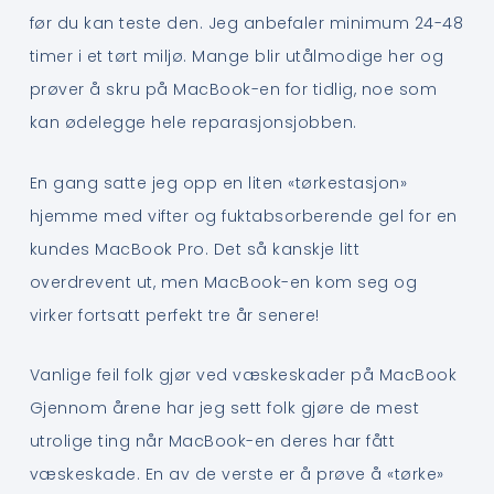
før du kan teste den. Jeg anbefaler minimum 24-48
timer i et tørt miljø. Mange blir utålmodige her og
prøver å skru på MacBook-en for tidlig, noe som
kan ødelegge hele reparasjonsjobben.
En gang satte jeg opp en liten «tørkestasjon»
hjemme med vifter og fuktabsorberende gel for en
kundes MacBook Pro. Det så kanskje litt
overdrevent ut, men MacBook-en kom seg og
virker fortsatt perfekt tre år senere!
Vanlige feil folk gjør ved væskeskader på MacBook
Gjennom årene har jeg sett folk gjøre de mest
utrolige ting når MacBook-en deres har fått
væskeskade. En av de verste er å prøve å «tørke»