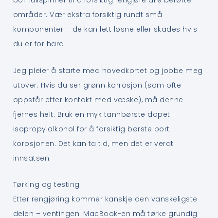
bomullspinner til å forsiktig rengjøre alle berørte
områder. Vær ekstra forsiktig rundt små
komponenter – de kan lett løsne eller skades hvis
du er for hard.
Jeg pleier å starte med hovedkortet og jobbe meg
utover. Hvis du ser grønn korrosjon (som ofte
oppstår etter kontakt med væske), må denne
fjernes helt. Bruk en myk tannbørste dopet i
isopropylalkohol for å forsiktig børste bort
korosjonen. Det kan ta tid, men det er verdt
innsatsen.
Tørking og testing
Etter rengjøring kommer kanskje den vanskeligste
delen – ventingen. MacBook-en må tørke grundig