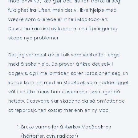
mobilen?» Nei, ikke gjør det. Ris kan trekke til seg
fuktighet fra luften, men det vil ikke hjelpe med
væske som allerede er inne i MacBook-en.
Dessuten kan risstøv komme inn i åpninger og
skape nye problemer.
Det jeg ser mest av er folk som venter for lenge
med å søke hjelp. De prøver å fikse det selv i
dagevis, og i mellomtiden sprer korosjonen seg. En
kunde kom inn med en MacBook som hadde ligget
våt i en uke mens han «researchet løsninger på
nettet». Dessverre var skadene da så omfattende
at reparasjonen kostet mer enn en ny Mac.
Bruke varme for å «tørke» MacBook-en
(hårtørrer, ovn, radiator)