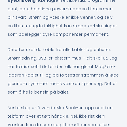
øyeblikkelig
. Ikke lagre filer, ikke lukk programmer
pent, bare hold inne power-knappen til skjermen
blir svart. Strøm og væske er ikke venner, og selv
en liten mengde fuktighet kan skape kortslutninger
som ødelegger dyre komponenter permanent.
Deretter skal du koble fra alle kabler og enheter.
Strømledning, USB-er, ekstern mus – alt skal ut. Jeg
har faktisk sett tilfeller der folk har glemt MagSafe-
laderen koblet til, og da fortsetter strømmen å løpe
gjennom systemet mens væsken sprer seg. Det er
som å helle bensin på bålet.
Neste steg er å vende MacBook-en opp ned i en
teltform over et tørt håndkle. Nei, ikke rist den!
Væsken kan da spre seg til områder som ellers