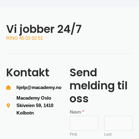
Vi jobber 24/7
RING 45 03 02 51
Kontakt
Send
melding til
hjelp@macademy.no
oss
Macademy Oslo
Skiveien 59, 1410
Navn
*
Kolbotn
First
Last