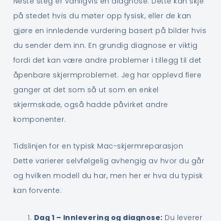
Neste steg er vanligvis en diagnose. Dette kan skje
på stedet hvis du møter opp fysisk, eller de kan
gjøre en innledende vurdering basert på bilder hvis
du sender dem inn. En grundig diagnose er viktig
fordi det kan være andre problemer i tillegg til det
åpenbare skjermproblemet. Jeg har opplevd flere
ganger at det som så ut som en enkel
skjermskade, også hadde påvirket andre
komponenter.
Tidslinjen for en typisk Mac-skjermreparasjon
Dette varierer selvfølgelig avhengig av hvor du går
og hvilken modell du har, men her er hva du typisk
kan forvente:
Dag 1 – Innlevering og diagnose:
Du leverer