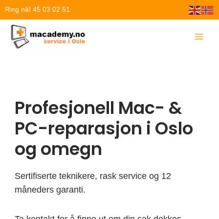
Hopp
Ring nå! 45 03 02 51
rett
til
innholdet
Profesjonell Mac- &
PC-reparasjon i Oslo
og omegn
Sertifiserte teknikere, rask service og 12
måneders garanti.
Ta kontakt for å finne ut om din sak dekkes