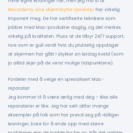
mine egne erfaringer her, men jeg må si at
Macademy sine skjermbytte-tjenester
har virkelig
imponert meg. De har sertifiserte teknikere som
jobber med Mac-produkter daglig, og det merkes
virkelig på kvaliteten. Pluss at de tilbyr 24/7 support,
noe som er gull verdt hvis du plutselig oppdager
at skjermen har gått i stykker en lørdag kveld (som
jo alltid skjer på de verst mulige tidspunktene).
Fordeler med å velge en spesialisert Mac-
reparatør
Jeg kommer til å være ærlig med deg – ikke alle
reparatører er like. Jeg har sett altfor mange
eksempler på folk som har prøvd seg på «billige»
løsninger, bare for å ende opp med større
problemer enn de hadde fra før av. Når det gjelder