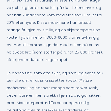
en knekk, så er reparasjon nesten alltid det riktige
valget. Jeg tenker spesielt på de tilfellene hvor jeg
har hatt kunder som kom med MacBook Pro-er fra
2019 eller nyere. Disse maskinene har fortsatt
mange år igjen av sitt liv, og en skjermreparasjon
koster typisk mellom 3000-6000 kroner avhengig
av modell. Sammenlign det med prisen på en ny
MacBook Pro (som starter på rundt 25 000 kroner),
så skjønner du raskt regnskapet.
En annen ting som ofte skjer, og som jeg synes folk
bør vite om, er at
små sprekker kan bli til store
problemer
. Jeg har sett mange som tenker «ach,
det er bare en liten sprekk i hjørnet, det går sikkert
bra». Men temperaturdifferanser og naturlig
belastning gjør at sprekker ekspanderer, og