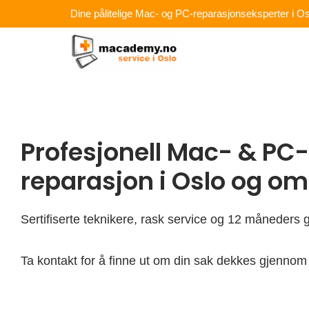
Hopp
Dine pålitelige Mac- og PC-reparasjonseksperter i Os
rett
til
innholdet
Profesjonell Mac- & PC-
reparasjon i Oslo og o
Sertifiserte teknikere, rask service og 12 måneders g
Ta kontakt for å finne ut om din sak dekkes gjennom 