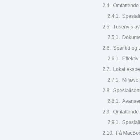
Omfattende 
Spesiali
Tusenvis av
Dokumen
Spar tid og
Effekti
Lokal ekspe
Miljøven
Spesialiser
Avanser
Omfattende
Spesiali
Få MacBook