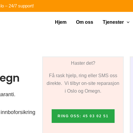
lo – 24/7 support!
Hjem
Om oss
Tjenester
Haster det?
megn
Få rask hjelp, ring eller SMS oss
direkte. Vi tilbyr on-site reparasjon
i Oslo og Omegn.
aranti.
innboforsikring
RING OSS: 45 03 02 51