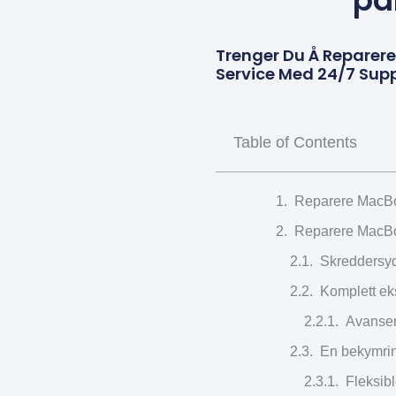
på
Trenger Du Å Reparer
Service Med 24/7 Sup
Table of Contents
Reparere MacBoo
Reparere MacBoo
Skreddersyd
Komplett eks
Avanser
En bekymrings
Fleksibl