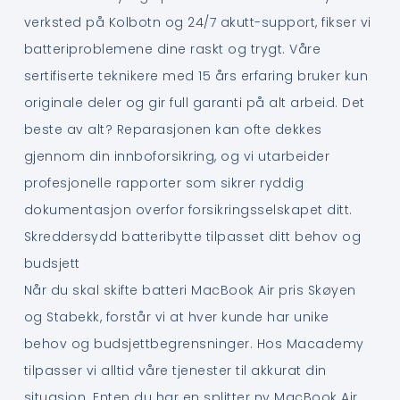
verksted på Kolbotn og 24/7 akutt-support, fikser vi
batteriproblemene dine raskt og trygt. Våre
sertifiserte teknikere med 15 års erfaring bruker kun
originale deler og gir full garanti på alt arbeid. Det
beste av alt? Reparasjonen kan ofte dekkes
gjennom din innboforsikring, og vi utarbeider
profesjonelle rapporter som sikrer ryddig
dokumentasjon overfor forsikringsselskapet ditt.
Skreddersydd batteribytte tilpasset ditt behov og
budsjett
Når du skal skifte batteri MacBook Air pris Skøyen
og Stabekk, forstår vi at hver kunde har unike
behov og budsjettbegrensninger. Hos Macademy
tilpasser vi alltid våre tjenester til akkurat din
situasjon. Enten du har en splitter ny MacBook Air