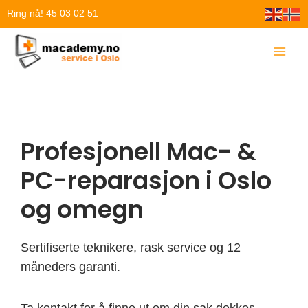
Hopp
Ring nå! 45 03 02 51
rett
til
innholdet
Profesjonell Mac- &
PC-reparasjon i Oslo
og omegn
Sertifiserte teknikere, rask service og 12
måneders garanti.
Ta kontakt for å finne ut om din sak dekkes