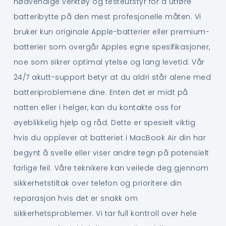
nødvendige verktøy og testeutstyr for å utføre
batteribytte på den mest profesjonelle måten. Vi
bruker kun originale Apple-batterier eller premium-
batterier som overgår Apples egne spesifikasjoner,
noe som sikrer optimal ytelse og lang levetid. Vår
24/7 akutt-support betyr at du aldri står alene med
batteriproblemene dine. Enten det er midt på
natten eller i helger, kan du kontakte oss for
øyeblikkelig hjelp og råd. Dette er spesielt viktig
hvis du opplever at batteriet i MacBook Air din har
begynt å svelle eller viser andre tegn på potensielt
farlige feil. Våre teknikere kan veilede deg gjennom
sikkerhetstiltak over telefon og prioritere din
reparasjon hvis det er snakk om
sikkerhetsproblemer. Vi tar full kontroll over hele