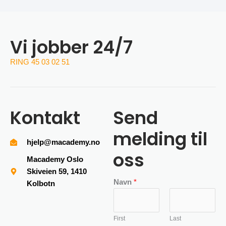
Vi jobber 24/7
RING 45 03 02 51
Kontakt
Send
melding til
hjelp@macademy.no
oss
Macademy Oslo
Skiveien 59, 1410
Navn
*
Kolbotn
First
Last