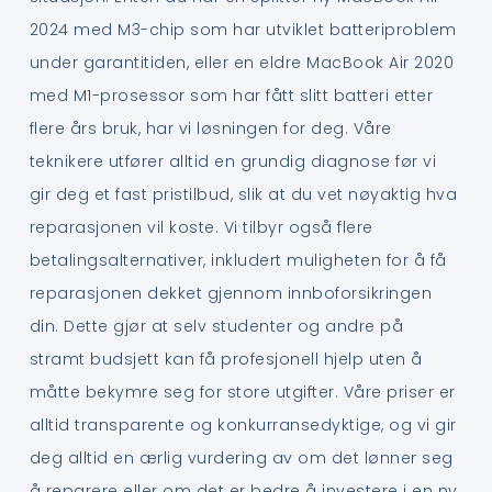
2024 med M3-chip som har utviklet batteriproblem
under garantitiden, eller en eldre MacBook Air 2020
med M1-prosessor som har fått slitt batteri etter
flere års bruk, har vi løsningen for deg. Våre
teknikere utfører alltid en grundig diagnose før vi
gir deg et fast pristilbud, slik at du vet nøyaktig hva
reparasjonen vil koste. Vi tilbyr også flere
betalingsalternativer, inkludert muligheten for å få
reparasjonen dekket gjennom innboforsikringen
din. Dette gjør at selv studenter og andre på
stramt budsjett kan få profesjonell hjelp uten å
måtte bekymre seg for store utgifter. Våre priser er
alltid transparente og konkurransedyktige, og vi gir
deg alltid en ærlig vurdering av om det lønner seg
å reparere eller om det er bedre å investere i en ny