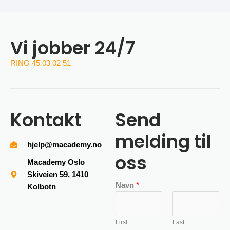
Vi jobber 24/7
RING 45 03 02 51
Kontakt
Send
melding til
hjelp@macademy.no
oss
Macademy Oslo
Skiveien 59, 1410
Navn
*
Kolbotn
First
Last