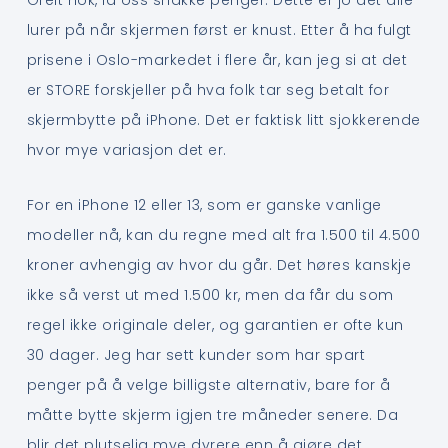
Greit nok, la oss snakke penger. Dette er jo det alle
lurer på når skjermen først er knust. Etter å ha fulgt
prisene i Oslo-markedet i flere år, kan jeg si at det
er STORE forskjeller på hva folk tar seg betalt for
skjermbytte på iPhone. Det er faktisk litt sjokkerende
hvor mye variasjon det er.
For en iPhone 12 eller 13, som er ganske vanlige
modeller nå, kan du regne med alt fra 1.500 til 4.500
kroner avhengig av hvor du går. Det høres kanskje
ikke så verst ut med 1.500 kr, men da får du som
regel ikke originale deler, og garantien er ofte kun
30 dager. Jeg har sett kunder som har spart
penger på å velge billigste alternativ, bare for å
måtte bytte skjerm igjen tre måneder senere. Da
blir det plutselig mye dyrere enn å gjøre det