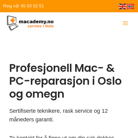
Hopp
Ring nå! 45 03 02 51
rett
til
innholdet
Profesjonell Mac- &
PC-reparasjon i Oslo
og omegn
Sertifiserte teknikere, rask service og 12
måneders garanti.
Ta kontakt for å finne ut om din sak dekkes