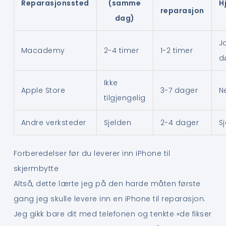
Reparasjonssted
(samme
H
reparasjon
dag)
Ja
Macademy
2-4 timer
1-2 timer
d
Ikke
Apple Store
3-7 dager
N
tilgjengelig
Andre verksteder
Sjelden
2-4 dager
S
Forberedelser før du leverer inn iPhone til
skjermbytte
Altså, dette lærte jeg på den harde måten første
gang jeg skulle levere inn en iPhone til reparasjon.
Jeg gikk bare dit med telefonen og tenkte «de fikser