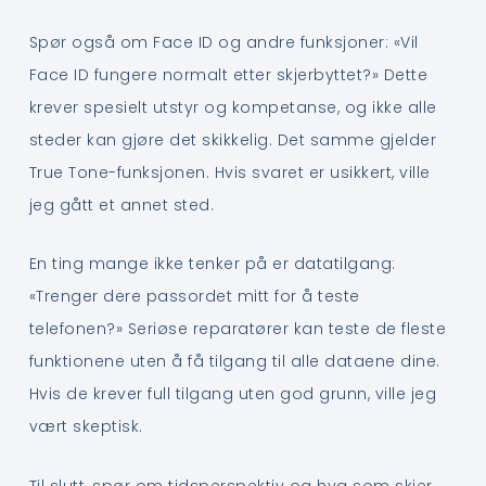
Spør også om Face ID og andre funksjoner: «Vil
Face ID fungere normalt etter skjerbyttet?» Dette
krever spesielt utstyr og kompetanse, og ikke alle
steder kan gjøre det skikkelig. Det samme gjelder
True Tone-funksjonen. Hvis svaret er usikkert, ville
jeg gått et annet sted.
En ting mange ikke tenker på er datatilgang:
«Trenger dere passordet mitt for å teste
telefonen?» Seriøse reparatører kan teste de fleste
funktionene uten å få tilgang til alle dataene dine.
Hvis de krever full tilgang uten god grunn, ville jeg
vært skeptisk.
Til slutt, spør om tidsperspektiv og hva som skjer