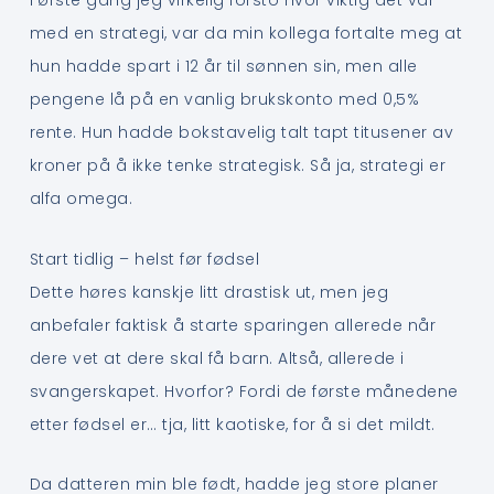
Første gang jeg virkelig forsto hvor viktig det var
med en strategi, var da min kollega fortalte meg at
hun hadde spart i 12 år til sønnen sin, men alle
pengene lå på en vanlig brukskonto med 0,5%
rente. Hun hadde bokstavelig talt tapt titusener av
kroner på å ikke tenke strategisk. Så ja, strategi er
alfa omega.
Start tidlig – helst før fødsel
Dette høres kanskje litt drastisk ut, men jeg
anbefaler faktisk å starte sparingen allerede når
dere vet at dere skal få barn. Altså, allerede i
svangerskapet. Hvorfor? Fordi de første månedene
etter fødsel er… tja, litt kaotiske, for å si det mildt.
Da datteren min ble født, hadde jeg store planer