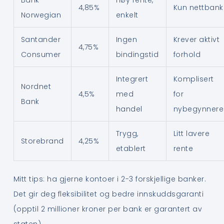
Bank
Høy rente,
4,85%
Kun nettbank
Norwegian
enkelt
Santander
Ingen
Krever aktivt
4,75%
Consumer
bindingstid
forhold
Integrert
Komplisert
Nordnet
4,5%
med
for
Bank
handel
nybegynnere
Trygg,
Litt lavere
Storebrand
4,25%
etablert
rente
Mitt tips: ha gjerne kontoer i 2-3 forskjellige banker.
Det gir deg fleksibilitet og bedre innskuddsgaranti
(opptil 2 millioner kroner per bank er garantert av