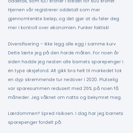
oddetall, som 637 kroner i stedet for 600 kroner.
Hjernen vår registrerer oddetall som mer
gjennomtenkte beløp, og det gjør at du føler deg
mer i kontroll over økonomien. Funker faktisk!
Diversifisering – ikke legg alle egg i samme kurv
Dette lærte jeg på den harde måten. For noen år
siden hadde jeg nesten alle barnets sparepenger i
én type aksjefond. Alt gikk bra helt til markedet tok
en dyp skremmende tur nedover i 2020. Plutselig
var sparesummen redusert med 25% på noen få
måneder. Jeg våknet om natta og bekymret meg.
Lærdommen? Spred risikoen. I dag har jeg barnets
sparepenger fordelt på: