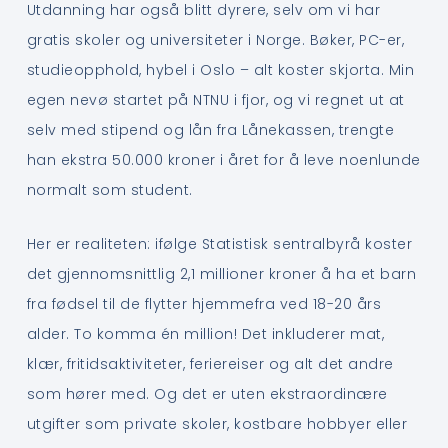
Utdanning har også blitt dyrere, selv om vi har
gratis skoler og universiteter i Norge. Bøker, PC-er,
studieopphold, hybel i Oslo – alt koster skjorta. Min
egen nevø startet på NTNU i fjor, og vi regnet ut at
selv med stipend og lån fra Lånekassen, trengte
han ekstra 50.000 kroner i året for å leve noenlunde
normalt som student.
Her er realiteten: ifølge Statistisk sentralbyrå koster
det gjennomsnittlig 2,1 millioner kroner å ha et barn
fra fødsel til de flytter hjemmefra ved 18-20 års
alder. To komma én million! Det inkluderer mat,
klær, fritidsaktiviteter, feriereiser og alt det andre
som hører med. Og det er uten ekstraordinære
utgifter som private skoler, kostbare hobbyer eller