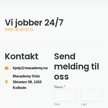
Vi jobber 24/7
RING 45 03 02 51
Kontakt
Send
melding til
hjelp@macademy.no
oss
Macademy Oslo
Skiveien 59, 1410
Navn
*
Kolbotn
First
Last