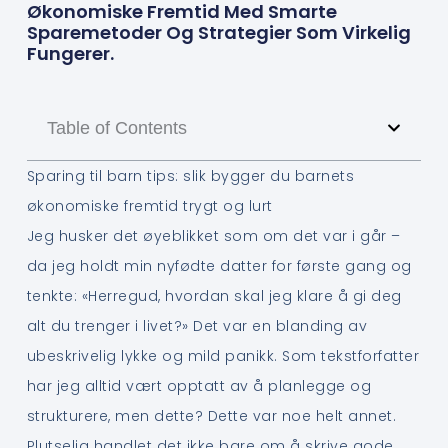
Økonomiske Fremtid Med Smarte
Sparemetoder Og Strategier Som Virkelig
Fungerer.
Table of Contents
Sparing til barn tips: slik bygger du barnets
økonomiske fremtid trygt og lurt
Jeg husker det øyeblikket som om det var i går –
da jeg holdt min nyfødte datter for første gang og
tenkte: «Herregud, hvordan skal jeg klare å gi deg
alt du trenger i livet?» Det var en blanding av
ubeskrivelig lykke og mild panikk. Som tekstforfatter
har jeg alltid vært opptatt av å planlegge og
strukturere, men dette? Dette var noe helt annet.
Plutselig handlet det ikke bare om å skrive gode