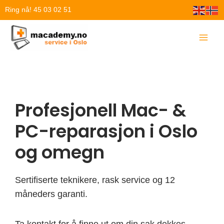
Hopp
Ring nå! 45 03 02 51
rett
til
innholdet
Profesjonell Mac- &
PC-reparasjon i Oslo
og omegn
Sertifiserte teknikere, rask service og 12
måneders garanti.
Ta kontakt for å finne ut om din sak dekkes