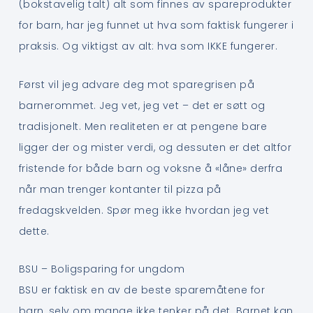
(bokstavelig talt) alt som finnes av spareprodukter
for barn, har jeg funnet ut hva som faktisk fungerer i
praksis. Og viktigst av alt: hva som IKKE fungerer.
Først vil jeg advare deg mot sparegrisen på
barnerommet. Jeg vet, jeg vet – det er søtt og
tradisjonelt. Men realiteten er at pengene bare
ligger der og mister verdi, og dessuten er det altfor
fristende for både barn og voksne å «låne» derfra
når man trenger kontanter til pizza på
fredagskvelden. Spør meg ikke hvordan jeg vet
dette.
BSU – Boligsparing for ungdom
BSU er faktisk en av de beste sparemåtene for
barn, selv om mange ikke tenker på det. Barnet kan