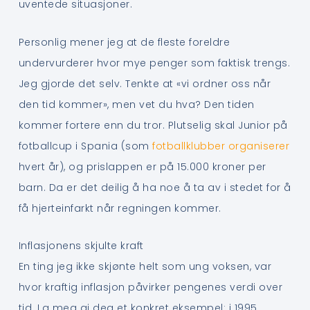
uventede situasjoner.
Personlig mener jeg at de fleste foreldre
undervurderer hvor mye penger som faktisk trengs.
Jeg gjorde det selv. Tenkte at «vi ordner oss når
den tid kommer», men vet du hva? Den tiden
kommer fortere enn du tror. Plutselig skal Junior på
fotballcup i Spania (som
fotballklubber organiserer
hvert år), og prislappen er på 15.000 kroner per
barn. Da er det deilig å ha noe å ta av i stedet for å
få hjerteinfarkt når regningen kommer.
Inflasjonens skjulte kraft
En ting jeg ikke skjønte helt som ung voksen, var
hvor kraftig inflasjon påvirker pengenes verdi over
tid. La meg gi deg et konkret eksempel: i 1995