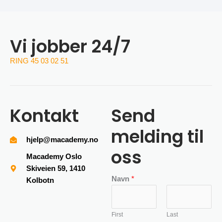
Vi jobber 24/7
RING 45 03 02 51
Kontakt
Send
melding til
hjelp@macademy.no
oss
Macademy Oslo
Skiveien 59, 1410
Navn
*
Kolbotn
First
Last