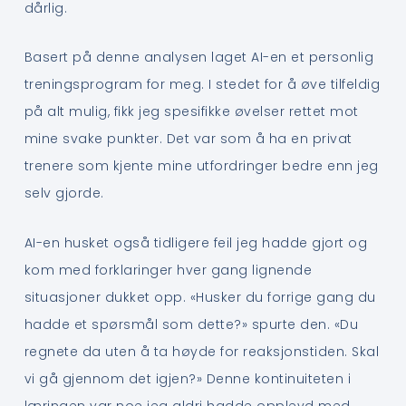
dårlig.
Basert på denne analysen laget AI-en et personlig
treningsprogram for meg. I stedet for å øve tilfeldig
på alt mulig, fikk jeg spesifikke øvelser rettet mot
mine svake punkter. Det var som å ha en privat
trenere som kjente mine utfordringer bedre enn jeg
selv gjorde.
AI-en husket også tidligere feil jeg hadde gjort og
kom med forklaringer hver gang lignende
situasjoner dukket opp. «Husker du forrige gang du
hadde et spørsmål som dette?» spurte den. «Du
regnete da uten å ta høyde for reaksjonstiden. Skal
vi gå gjennom det igjen?» Denne kontinuiteten i
læringen var noe jeg aldri hadde opplevd med