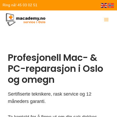
Hopp
Ring nå! 45 03 02 51
rett
til
innholdet
Profesjonell Mac- &
PC-reparasjon i Oslo
og omegn
Sertifiserte teknikere, rask service og 12
måneders garanti.
Ta kontakt for å finne ut om din sak dekkes