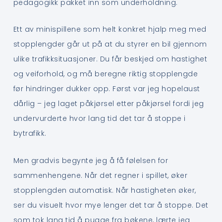
pedagogikk pakket inn som underholdning.
Ett av minispillene som helt konkret hjalp meg med
stopplengder går ut på at du styrer en bil gjennom
ulike trafikksituasjoner. Du får beskjed om hastighet
og veiforhold, og må beregne riktig stopplengde
før hindringer dukker opp. Først var jeg hopelaust
dårlig – jeg laget påkjørsel etter påkjørsel fordi jeg
undervurderte hvor lang tid det tar å stoppe i
bytrafikk.
Men gradvis begynte jeg å få følelsen for
sammenhengene. Når det regner i spillet, øker
stopplengden automatisk. Når hastigheten øker,
ser du visuelt hvor mye lenger det tar å stoppe. Det
som tok lang tid å pugge fra bøkene, lærte jeg