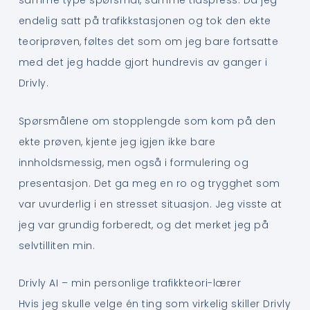
samme type spørsmål, samme tidspress. Da jeg
endelig satt på trafikkstasjonen og tok den ekte
teoriprøven, føltes det som om jeg bare fortsatte
med det jeg hadde gjort hundrevis av ganger i
Drivly.
Spørsmålene om stopplengde som kom på den
ekte prøven, kjente jeg igjen ikke bare
innholdsmessig, men også i formulering og
presentasjon. Det ga meg en ro og trygghet som
var uvurderlig i en stresset situasjon. Jeg visste at
jeg var grundig forberedt, og det merket jeg på
selvtilliten min.
Drivly AI – min personlige trafikkteori-lærer
Hvis jeg skulle velge én ting som virkelig skiller Drivly