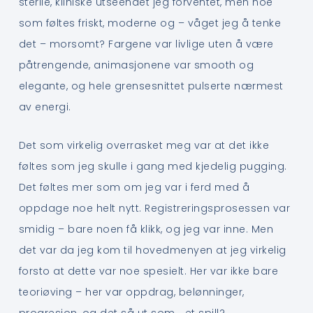
sterile, kliniske utseendet jeg forventet, men noe
som føltes friskt, moderne og – våget jeg å tenke
det – morsomt? Fargene var livlige uten å være
påtrengende, animasjonene var smooth og
elegante, og hele grensesnittet pulserte nærmest
av energi.
Det som virkelig overrasket meg var at det ikke
føltes som jeg skulle i gang med kjedelig pugging.
Det føltes mer som om jeg var i ferd med å
oppdage noe helt nytt. Registreringsprosessen var
smidig – bare noen få klikk, og jeg var inne. Men
det var da jeg kom til hovedmenyen at jeg virkelig
forsto at dette var noe spesielt. Her var ikke bare
teoriøving – her var oppdrag, belønninger,
progresjon, og det så ut som… et spill?