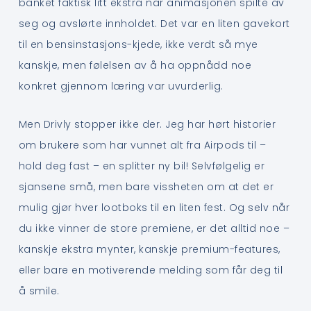
banket faktisk litt ekstra når animasjonen spilte av
seg og avslørte innholdet. Det var en liten gavekort
til en bensinstasjons-kjede, ikke verdt så mye
kanskje, men følelsen av å ha oppnådd noe
konkret gjennom læring var uvurderlig.
Men Drivly stopper ikke der. Jeg har hørt historier
om brukere som har vunnet alt fra Airpods til –
hold deg fast – en splitter ny bil! Selvfølgelig er
sjansene små, men bare vissheten om at det er
mulig gjør hver lootboks til en liten fest. Og selv når
du ikke vinner de store premiene, er det alltid noe –
kanskje ekstra mynter, kanskje premium-features,
eller bare en motiverende melding som får deg til
å smile.