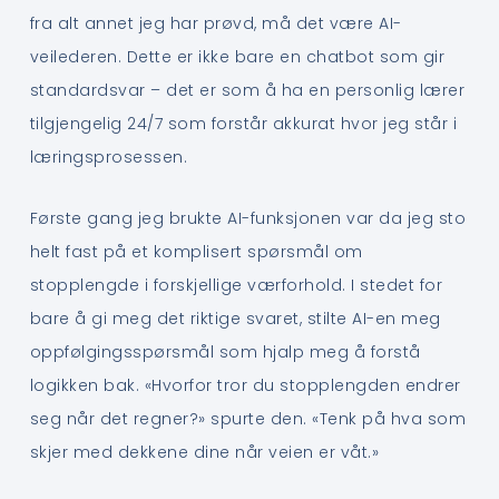
fra alt annet jeg har prøvd, må det være AI-
veilederen. Dette er ikke bare en chatbot som gir
standardsvar – det er som å ha en personlig lærer
tilgjengelig 24/7 som forstår akkurat hvor jeg står i
læringsprosessen.
Første gang jeg brukte AI-funksjonen var da jeg sto
helt fast på et komplisert spørsmål om
stopplengde i forskjellige værforhold. I stedet for
bare å gi meg det riktige svaret, stilte AI-en meg
oppfølgingsspørsmål som hjalp meg å forstå
logikken bak. «Hvorfor tror du stopplengden endrer
seg når det regner?» spurte den. «Tenk på hva som
skjer med dekkene dine når veien er våt.»